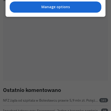
Manage options
Ostatnio komentowano
NFZ żąda od szpitala w Bolesławcu prawie 5,9 mln zł. Potężny cios po kontroli rozliczeń
181
Incydent kałowy przy Spacerowej. Jeden z basenów zamknięty do odwołania
38