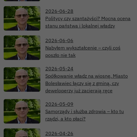
2026-06-28
Politycy czy szantażyści? Mocna ocena
stanu państwa i lokalnej władzy
2026-06-06
Nabyłem wykształcenie – czyli coś
poszło nie tak
2026-05-24
Spółkowanie władz na wiosnę. Miasto
Bolesławiec łączy się z gminą, czy
deweloperzy już zacierają ręce
2026-05-09
Samorządy i służba zdrowia – kto tu
rządzi, a kto płaci?
2026-04-26