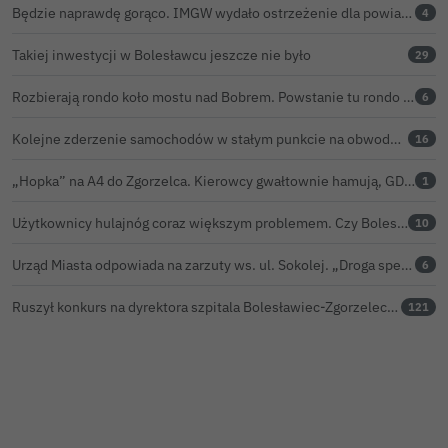
Będzie naprawdę gorąco. IMGW wydało ostrzeżenie dla powiatu bolesławieckiego
4
Takiej inwestycji w Bolesławcu jeszcze nie było
29
Rozbierają rondo koło mostu nad Bobrem. Powstanie tu rondo turbinowe
6
Kolejne zderzenie samochodów w stałym punkcie na obwodnicy Bolesławca
16
„Hopka” na A4 do Zgorzelca. Kierowcy gwałtownie hamują, GDDKiA wyjaśnia, skąd problem
1
Użytkownicy hulajnóg coraz większym problemem. Czy Bolesławiec powinien pójść śladem Gniezna?
10
Urząd Miasta odpowiada na zarzuty ws. ul. Sokolej. „Droga spełnia wszystkie normy”
6
Ruszył konkurs na dyrektora szpitala Bolesławiec-Zgorzelec. Rozstrzygnięcie już w czerwcu?
121