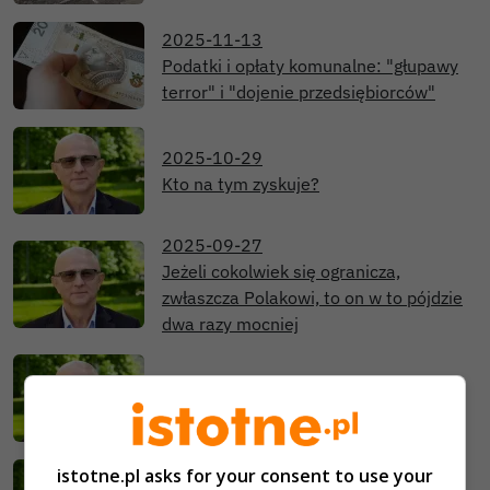
2025-11-13
Podatki i opłaty komunalne: "głupawy
terror" i "dojenie przedsiębiorców"
2025-10-29
Kto na tym zyskuje?
2025-09-27
Jeżeli cokolwiek się ogranicza,
zwłaszcza Polakowi, to on w to pójdzie
dwa razy mocniej
2025-08-29
Mamy dwie prawdy i obie gów****e!
istotne.pl asks for your consent to use your
2025-07-20