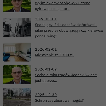
Wyśmiewamy osoby wykluczone
cyfrowo, bo są stare
2026-03-01
Spadający lód z dachów ciężarówek:
jakie przepisy obowiązują i czy kierowca
ponosi winę?
2026-02-01
Mieszkanie za 1300 zł!
2026-01-09
Socha o roku rządów Joanny Świder:
jest dobrze...
2025-12-30
Schron czy zbiorowa mogiła?