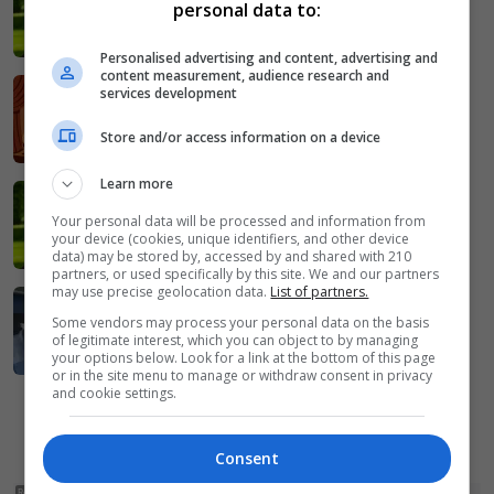
personal data to:
Państwo chroni władzę, władza nie
chroni państwa
Personalised advertising and content, advertising and
content measurement, audience research and
services development
2025-07-05
Panie prezydencie, to widać!
Store and/or access information on a device
Learn more
2025-06-02
Your personal data will be processed and information from
Popisowa ustawka – Leszek Socha
your device (cookies, unique identifiers, and other device
komentuje wybory
data) may be stored by, accessed by and shared with 210
partners, or used specifically by this site. We and our partners
may use precise geolocation data.
List of partners.
2025-04-27
Some vendors may process your personal data on the basis
Jakim ignorantem trzeba być, aby o
of legitimate interest, which you can object to by managing
politykę i religię bić się z bratem?
your options below. Look for a link at the bottom of this page
or in the site menu to manage or withdraw consent in privacy
and cookie settings.
«
1
2
3
»
Consent