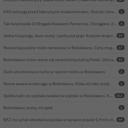
KAS ostrzega przed fałszywymi wiadomościami. Oszuści obiecują zwrot podatku PIT
1
Tak świętowała 10 Brygada Kawalerii Pancernej. Chorągiew, defilada i pokaz lotniczy
5
Jedna hulajnoga, dwie osoby i jazda pod prąd. Kolejne skrajnie nieodpowiedzialne zachowanie na ulicach Bolesławca
29
Nowa stacja paliw może namieszać w Bolesławcu. Ceny mogą być niższe nawet o 30 groszy na litrze
17
Bolesławiec znów stanie się ceramiczną stolicą Polski. Zbliża się 32. Święto Ceramiki
13
Duże utrudnienia w ruchu w rejonie mostu w Bolesławcu
2
Nocna awaria wodociągu w Bolesławcu. Kilka ulic bez wody
2
Spółka ludzi ze szpitala zarabia na szpitalu w Bolesławcu. Kwoty pozostają tajne
512
Bolesławiec wolny od opłat
2
NFZ nie uznał odwołania szpitala w sprawie prawie 5,9 mln zł. Barczyk: rozważamy sąd
99