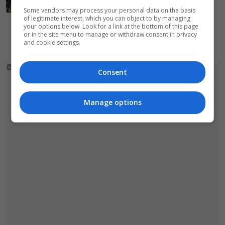
prawdziwa placówki
Some vendors may process your personal data on the basis
of legitimate interest, which you can object to by managing
your options below. Look for a link at the bottom of this page
«
1
2
3
4
…
23
24
»
or in the site menu to manage or withdraw consent in privacy
and cookie settings.
Consent
Manage options