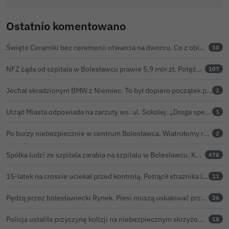
Ostatnio komentowano
Święto Ceramiki bez ceremonii otwarcia na dworcu. Co z obietnicą prezydenta Bolesławca?
10
NFZ żąda od szpitala w Bolesławcu prawie 5,9 mln zł. Potężny cios po kontroli rozliczeń
107
Jechał skradzionym BMW z Niemiec. To był dopiero początek problemów 33-latka
1
Urząd Miasta odpowiada na zarzuty ws. ul. Sokolej. „Droga spełnia wszystkie normy”
1
Po burzy niebezpiecznie w centrum Bolesławca. Wiatrołomy runęły na podwórko
2
Spółka ludzi ze szpitala zarabia na szpitalu w Bolesławcu. Kwoty pozostają tajne
478
15-latek na crossie uciekał przed kontrolą. Potrącił strażnika leśnego, rozbił się o samochód
11
Pędzą przez bolesławiecki Rynek. Piesi muszą uskakiwać przed hulajnogami i rowerami elektrycznymi
36
Policja ustaliła przyczynę kolizji na niebezpiecznym skrzyżowaniu w Bolesławcu. 72-latek ukarany mandatem
18