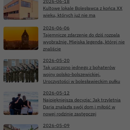
2026-06-18
Kultowe lokale Bolesławca z końca XX
wieku, których już nie ma
2026-06-06
Tajemnicze zdarzenie do dziś rozpala
wyobraźnię. Miejska legenda, której nie
znaliście
2026-05-20
Tak uczczono jednego z bohaterów
wojny polsko-bolszewickiej.
Uroczystości w bolesławieckim pułku
2026-05-12
Najpiękniejsza decyzja: Jak trzyletnia
Daria znalazła swój dom i miłość w
nowej rodzinie zastępczej
2026-05-09