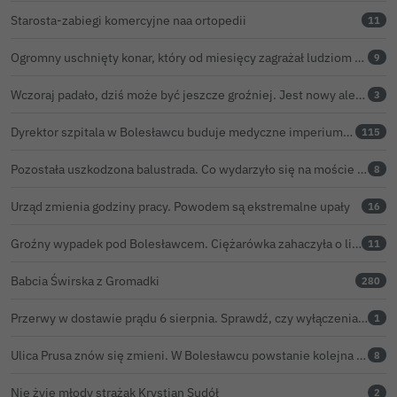
Starosta-zabiegi komercyjne naa ortopedii
11
Ogromny uschnięty konar, który od miesięcy zagrażał ludziom w Bolesławcu, wycięty
9
Wczoraj padało, dziś może być jeszcze groźniej. Jest nowy alert IMGW
3
Dyrektor szpitala w Bolesławcu buduje medyczne imperium. „Gazeta Wyborcza” opisuje jego działalność w całej Polsce
115
Pozostała uszkodzona balustrada. Co wydarzyło się na moście w Bolesławcu?
8
Urząd zmienia godziny pracy. Powodem są ekstremalne upały
16
Groźny wypadek pod Bolesławcem. Ciężarówka zahaczyła o linię wysokiego napięcia
11
Babcia Świrska z Gromadki
280
Przerwy w dostawie prądu 6 sierpnia. Sprawdź, czy wyłączenia obejmą Twoją miejscowość
1
Ulica Prusa znów się zmieni. W Bolesławcu powstanie kolejna ceramiczna mozaika
8
Nie żyje młody strażak Krystian Sudół
2