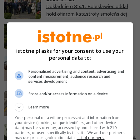
Dokładnie o 8:41. Bolesławiec oddał
hołd ofiarom katastrofy smoleńskiej
2026-04-05
Osterfest, czyli Wielkanoc
istotne.pl asks for your consent to use your
personal data to:
2026-03-30
Tłumy czekały do późnej nocy.
Personalised advertising and content, advertising and
Historyczny parowóz „Rübezahl” w
content measurement, audience research and
Zebrzydowej
services development
2026-03-23
Store and/or access information on a device
Parowóz „Rübezahl” przejedzie przez
Learn more
powiat bolesławiecki! Wiemy, o której
można będzie go zobaczyć!
Your personal data will be processed and information from
your device (cookies, unique identifiers, and other device
data) may be stored by, accessed by and shared with 210
2026-03-14
partners, or used specifically by this site. We and our partners
Szkoła w Kruszynie ma 250 lat! Historia
may use precise geolocation data.
List of partners.