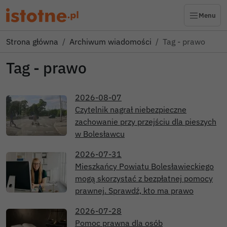
Menu
Strona główna
Archiwum wiadomości
Tag - prawo
Tag - prawo
2026-08-07
Czytelnik nagrał niebezpieczne
zachowanie przy przejściu dla pieszych
w Bolesławcu
2026-07-31
Mieszkańcy Powiatu Bolesławieckiego
mogą skorzystać z bezpłatnej pomocy
prawnej. Sprawdź, kto ma prawo
2026-07-28
Pomoc prawna dla osób