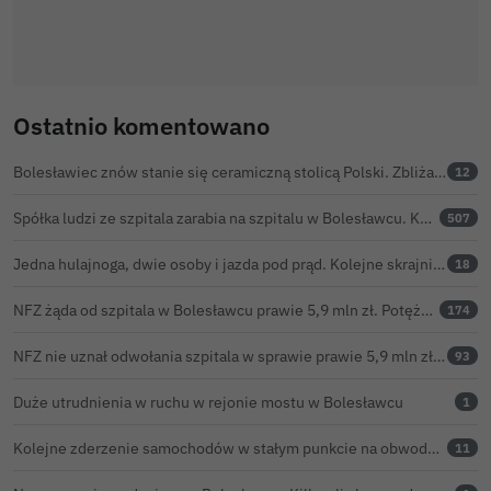
Ostatnio komentowano
Bolesławiec znów stanie się ceramiczną stolicą Polski. Zbliża się 32. Święto Ceramiki
12
Spółka ludzi ze szpitala zarabia na szpitalu w Bolesławcu. Kwoty pozostają tajne
507
Jedna hulajnoga, dwie osoby i jazda pod prąd. Kolejne skrajnie nieodpowiedzialne zachowanie na ulicach Bolesławca
18
NFZ żąda od szpitala w Bolesławcu prawie 5,9 mln zł. Potężny cios po kontroli rozliczeń
174
NFZ nie uznał odwołania szpitala w sprawie prawie 5,9 mln zł. Barczyk: rozważamy sąd
93
Duże utrudnienia w ruchu w rejonie mostu w Bolesławcu
1
Kolejne zderzenie samochodów w stałym punkcie na obwodnicy Bolesławca
11