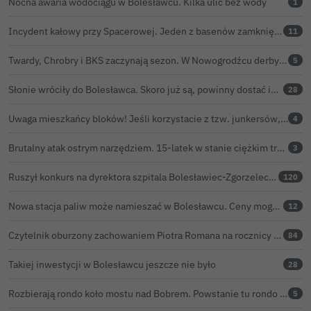
Nocna awaria wodociągu w Bolesławcu. Kilka ulic bez wody
1
Incydent kałowy przy Spacerowej. Jeden z basenów zamknięty do odwołania
11
Twardy, Chrobry i BKS zaczynają sezon. W Nowogrodźcu derby i pomoc dla Jakuba w powrocie do zdrowia
5
Słonie wróciły do Bolesławca. Skoro już są, powinny dostać imiona?
28
Uwaga mieszkańcy bloków! Jeśli korzystacie z tzw. junkersów, przeczytajcie to koniecznie
4
Brutalny atak ostrym narzędziem. 15-latek w stanie ciężkim trafił do szpitala
3
Ruszył konkurs na dyrektora szpitala Bolesławiec-Zgorzelec. Rozstrzygnięcie już w czerwcu?
120
Nowa stacja paliw może namieszać w Bolesławcu. Ceny mogą być niższe nawet o 30 groszy na litrze
12
Czytelnik oburzony zachowaniem Piotra Romana na rocznicy prezydentury Karola Nawrockiego. Obejrzeliśmy nagranie
84
Takiej inwestycji w Bolesławcu jeszcze nie było
28
Rozbierają rondo koło mostu nad Bobrem. Powstanie tu rondo turbinowe
5