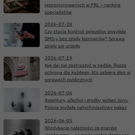
represjonowanych w PRL – ranking
specjalistów
2026-07-28
Czy stacja kontroli pojazdów wysyłała
SMS-y bez zgody kierowców? Sprawą
zajęły się urzędy
2026-07-19
Nie daj się zastraszyć w sądzie. Rusza
ochrona dla każdego, kto zabiera głos w
sprawach publicznych
2026-07-06
Awantury, alkohol i groźby wobec żony.
Policja wydała natychmiastowy nakaz
2026-06-05
Windykacja należności za energię