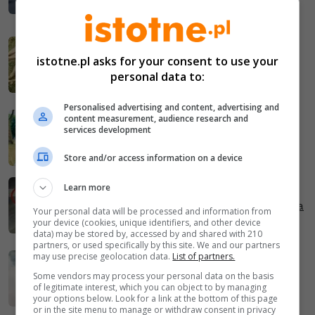
doprowadzi wieś do ruiny?
2026-04-16
Brutalne zabicie sarny pod
istotne.pl asks for your consent to use your
Bolesławcem. Prawnicy wkraczają do
personal data to:
gry. Czy policjant naruszył obowiązki?
Personalised advertising and content, advertising and
content measurement, audience research and
2026-04-06
services development
Niemcy od tego nie upadły, czy Polska
też to udźwignie?
Store and/or access information on a device
Learn more
2026-04-01
Nowe przepisy weszły w życie! 19-latka
Your personal data will be processed and information from
straciła prawo jazdy za driftowanie
your device (cookies, unique identifiers, and other device
data) may be stored by, accessed by and shared with 210
partners, or used specifically by this site. We and our partners
2026-03-30
may use precise geolocation data.
List of partners.
⚠️Nowe prawo dla kierowców od dziś:
Some vendors may process your personal data on the basis
jeden błąd i tracisz prawo jazdy na 3
of legitimate interest, which you can object to by managing
your options below. Look for a link at the bottom of this page
miesiące
or in the site menu to manage or withdraw consent in privacy