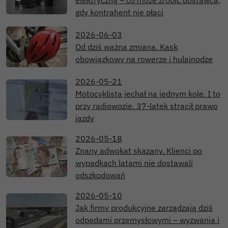
elektryczną – co może zrobić dostawca,
gdy kontrahent nie płaci
2026-06-03
Od dziś ważna zmiana. Kask
obowiązkowy na rowerze i hulajnodze
2026-05-21
Motocyklista jechał na jednym kole. I to
przy radiowozie. 37-latek stracił prawo
jazdy
2026-05-18
Znany adwokat skazany. Klienci po
wypadkach latami nie dostawali
odszkodowań
2026-05-10
Jak firmy produkcyjne zarządzają dziś
odpadami przemysłowymi – wyzwania i