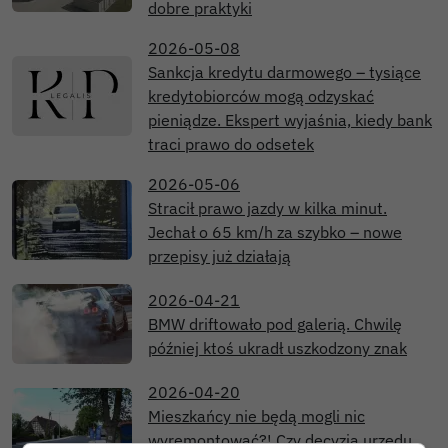
dobre praktyki
2026-05-08
Sankcja kredytu darmowego – tysiące
kredytobiorców mogą odzyskać
pieniądze. Ekspert wyjaśnia, kiedy bank
traci prawo do odsetek
2026-05-06
Stracił prawo jazdy w kilka minut.
Jechał o 65 km/h za szybko – nowe
przepisy już działają
2026-04-21
BMW driftowało pod galerią. Chwilę
później ktoś ukradł uszkodzony znak
2026-04-20
Mieszkańcy nie będą mogli nic
wyremontować?! Czy decyzja urzędu