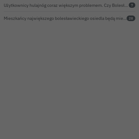
Użytkownicy hulajnóg coraz większym problemem. Czy Bolesławiec powinien pójść śladem Gniezna?
7
Mieszkańcy największego bolesławieckiego osiedla będą mieli nowy market
28