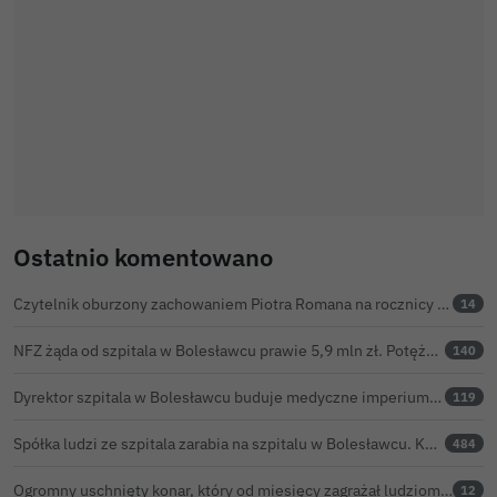
Ostatnio komentowano
Czytelnik oburzony zachowaniem Piotra Romana na rocznicy prezydentury Karola Nawrockiego. Obejrzeliśmy nagranie
14
NFZ żąda od szpitala w Bolesławcu prawie 5,9 mln zł. Potężny cios po kontroli rozliczeń
140
Dyrektor szpitala w Bolesławcu buduje medyczne imperium. „Gazeta Wyborcza” opisuje jego działalność w całej Polsce
119
Spółka ludzi ze szpitala zarabia na szpitalu w Bolesławcu. Kwoty pozostają tajne
484
Ogromny uschnięty konar, który od miesięcy zagrażał ludziom w Bolesławcu, wycięty
12