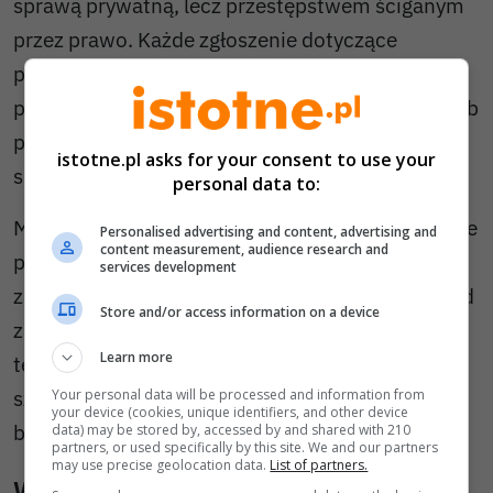
sprawą prywatną, lecz przestępstwem ściganym
przez prawo. Każde zgłoszenie dotyczące
przemocy jest weryfikowane, a funkcjonariusze
podejmują działania mające na celu ochronę osób
pokrzywdzonych i szybkie reagowanie wobec
istotne.pl asks for your consent to use your
sprawców.
personal data to:
Mundurowi podkreślają również, że obowiązujące
Personalised advertising and content, advertising and
content measurement, audience research and
przepisy pozwalają na natychmiastowe
services development
zastosowanie środków ochronnych jeszcze przed
Store and/or access information on a device
zakończeniem postępowania karnego. Dzięki
Learn more
temu osoby doświadczające przemocy mogą
szybciej uzyskać realną ochronę i poczucie
Your personal data will be processed and information from
your device (cookies, unique identifiers, and other device
bezpieczeństwa.
data) may be stored by, accessed by and shared with 210
partners, or used specifically by this site. We and our partners
may use precise geolocation data.
List of partners.
Wiadomości pokrewne