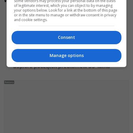
Some vendors may process your personal data on the basis
of legitimate interest, which you can object to by managing
Kolizja na autostradzie A4. Dostawczak
your options below. Look for a link at the bottom of this page
or in the site menu to manage or withdraw consent in privacy
zderzył się z samochodem osobowym
and cookie settings.
Policja wyróżniła strażaków z Warty
Bolesławieckiej. To efekt nocnej akcji, która
Consent
zakończyła się sukcesem
Manage options
Jechał skradzionym BMW z Niemiec. To był
dopiero początek problemów 33-latka