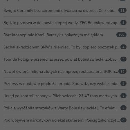
Święto Ceramiki bez ceremonii otwarcia na dworcu. Co z obietnicą prezydenta Bolesławca?
31
Będzie przerwa w dostawie ciepłej wody. ZEC Bolesławiec zapowiada prace remontowe
5
Dyrektor szpitala Kamil Barczyk z pokaźnym majątkiem
199
Jechał skradzionym BMW z Niemiec. To był dopiero początek problemów 33-latka
4
Tour de Pologne przejechał przez powiat bolesławiecki. Zobacz wideo z Zebrzydowej
5
Nawet ćwierć miliona złotych na imprezę restauratora. BOK nie chce ujawnić kosztów przed Świętem Ceramiki
85
Przerwy w dostawie prądu 6 sierpnia. Sprawdź, czy wyłączenia obejmą Twoją miejscowość
3
Urząd po kontroli zapory w Pilchowicach: 23,47 tony martwych ryb i zawiadomienie do prokuratury
7
Policja wyróżniła strażaków z Warty Bolesławieckiej. To efekt nocnej akcji, która zakończyła się sukcesem
2
Pod wpływem narkotyków uciekał skuterem. Pościg zakończył w polu kukurydzy
6