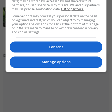
data) may be stored by, accessed by and shared with 210
partners, or used specifically by this site. We and our partners
2026-06-23
may use precise geolocation data.
List of partners.
Pijany 23-latek uciekał przed policją
Some vendors may process your personal data on the basis
przez las. Pościg zakończyła… urwana
of legitimate interest, which you can object to by managing
your options below. Look for a link at the bottom of this page
opona
or in the site menu to manage or withdraw consent in privacy
and cookie settings.
«
1
2
3
4
…
58
59
»
Consent
Manage options