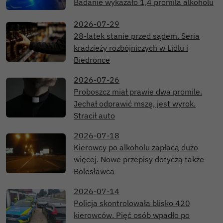
Badanie wykazało 1,4 promila alkoholu
2026-07-29
28-latek stanie przed sądem. Seria
kradzieży rozbójniczych w Lidlu i
Biedronce
2026-07-26
Proboszcz miał prawie dwa promile.
Jechał odprawić mszę, jest wyrok.
Stracił auto
2026-07-18
Kierowcy po alkoholu zapłacą dużo
więcej. Nowe przepisy dotyczą także
Bolesławca
2026-07-14
Policja skontrolowała blisko 420
kierowców. Pięć osób wpadło po