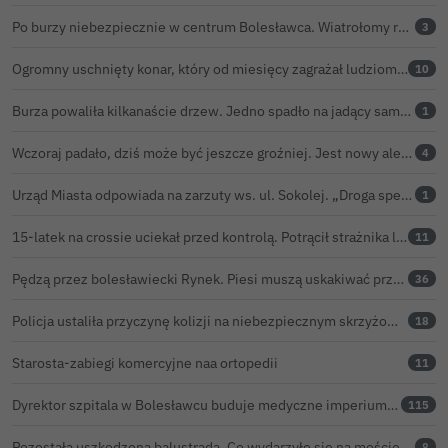
Po burzy niebezpiecznie w centrum Bolesławca. Wiatrołomy runęły na podwórko
3
Ogromny uschnięty konar, który od miesięcy zagrażał ludziom w Bolesławcu, wycięty
10
Burza powaliła kilkanaście drzew. Jedno spadło na jadący samochód
1
Wczoraj padało, dziś może być jeszcze groźniej. Jest nowy alert IMGW
4
Urząd Miasta odpowiada na zarzuty ws. ul. Sokolej. „Droga spełnia wszystkie normy”
1
15-latek na crossie uciekał przed kontrolą. Potrącił strażnika leśnego, rozbił się o samochód
11
Pędzą przez bolesławiecki Rynek. Piesi muszą uskakiwać przed hulajnogami i rowerami elektrycznymi
36
Policja ustaliła przyczynę kolizji na niebezpiecznym skrzyżowaniu w Bolesławcu. 72-latek ukarany mandatem
18
Starosta-zabiegi komercyjne naa ortopedii
11
Dyrektor szpitala w Bolesławcu buduje medyczne imperium. „Gazeta Wyborcza” opisuje jego działalność w całej Polsce
115
Pozostała uszkodzona balustrada. Co wydarzyło się na moście w Bolesławcu?
8