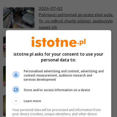
2026-07-02
Policjanci zatrzymali go przez stan auta.
To, co odkryli chwilę później, zaskoczyło
nawet ich
2026-06-30
Auto niemal pionowo oparło się o
drzewo. 79-letni kierowca był pod
istotne.pl asks for your consent to use your
wpływem alkoholu
personal data to:
2026-06-29
Personalised advertising and content, advertising and
Naczelnik policji jechał do służby. Po
content measurement, audience research and
drodze zatrzymał nietrzeźwego
services development
rowerzystę
Store and/or access information on a device
2026-06-29
Learn more
Bolesławiec. Policja skontrolowała
blisko 500 kierowców. Dwóch nie
Your personal data will be processed and information from
your device (cookies, unique identifiers, and other device
powinno siadać za kierownicą