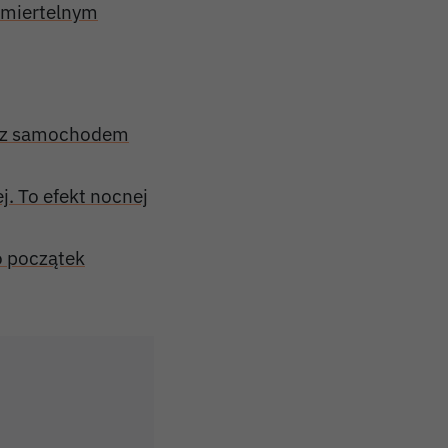
śmiertelnym
ię z samochodem
j. To efekt nocnej
o początek