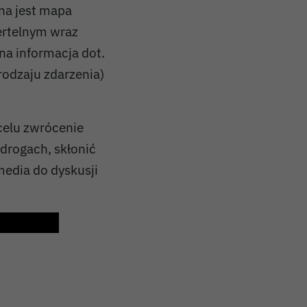
na jest mapa
ertelnym wraz
lna informacja dot.
rodzaju zdarzenia)
celu zwrócenie
 drogach, skłonić
media do dyskusji