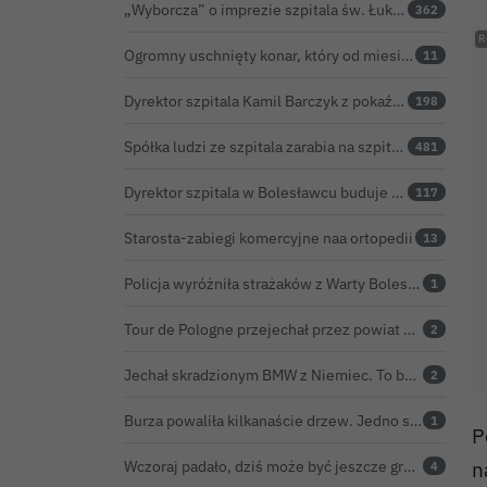
„Wyborcza” o imprezie szpitala św. Łukasza: kontrowersyjna gala dla pracowników
362
Ogromny uschnięty konar, który od miesięcy zagrażał ludziom w Bolesławcu, wycięty
11
Dyrektor szpitala Kamil Barczyk z pokaźnym majątkiem
198
Spółka ludzi ze szpitala zarabia na szpitalu w Bolesławcu. Kwoty pozostają tajne
481
Dyrektor szpitala w Bolesławcu buduje medyczne imperium. „Gazeta Wyborcza” opisuje jego działalność w całej Polsce
117
Starosta-zabiegi komercyjne naa ortopedii
13
Policja wyróżniła strażaków z Warty Bolesławieckiej. To efekt nocnej akcji, która zakończyła się sukcesem
1
Tour de Pologne przejechał przez powiat bolesławiecki. Zobacz wideo z Zebrzydowej
2
Jechał skradzionym BMW z Niemiec. To był dopiero początek problemów 33-latka
2
Burza powaliła kilkanaście drzew. Jedno spadło na jadący samochód
1
P
n
Wczoraj padało, dziś może być jeszcze groźniej. Jest nowy alert IMGW
4