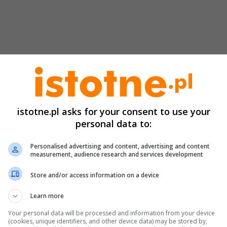
obacz mapę
istotne.pl asks for your consent to use your
apa pozwala na uzyskanie szczegółów dotyczących z
personal data to:
ypadków drogowych ze skutkiem śmiertelnym:
Personalised advertising and content, advertising and content
measurement, audience research and services development
Wszystkie wypadki,
Ostatnia doba,
Store and/or access information on a device
Od początku wakacji (bez ostatniej doby),
Learn more
Wypadki drogowe, w których osoba zmarła w okresi
Your personal data will be processed and information from your device
(cookies, unique identifiers, and other device data) may be stored by,