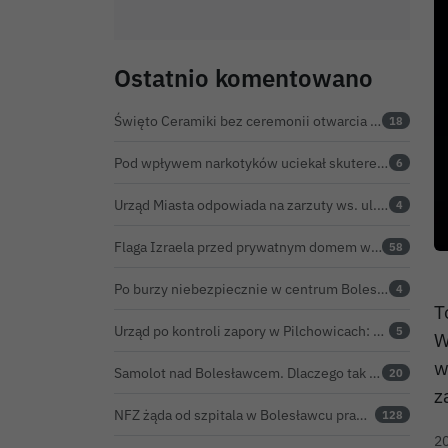
Ostatnio komentowano
Święto Ceramiki bez ceremonii otwarcia na dworcu. Co z obietnicą prezydenta Bolesławca?
18
Pod wpływem narkotyków uciekał skuterem. Pościg zakończył w polu kukurydzy
6
Urząd Miasta odpowiada na zarzuty ws. ul. Sokolej. „Droga spełnia wszystkie normy”
4
Flaga Izraela przed prywatnym domem w Bolesławcu. Czy można ją legalnie wywiesić?
58
Po burzy niebezpiecznie w centrum Bolesławca. Wiatrołomy runęły na podwórko
4
T
Urząd po kontroli zapory w Pilchowicach: 23,47 tony martwych ryb i zawiadomienie do prokuratury
5
W
w
Samolot nad Bolesławcem. Dlaczego tak intensywnie krążył?
20
z
NFZ żąda od szpitala w Bolesławcu prawie 5,9 mln zł. Potężny cios po kontroli rozliczeń
128
2