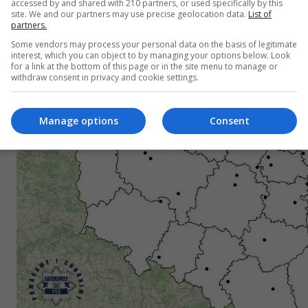
accessed by and shared with 210 partners, or used specifically by this
site. We and our partners may use precise geolocation data.
List of
partners.
Some vendors may process your personal data on the basis of legitimate
interest, which you can object to by managing your options below. Look
for a link at the bottom of this page or in the site menu to manage or
withdraw consent in privacy and cookie settings.
Manage options
Consent