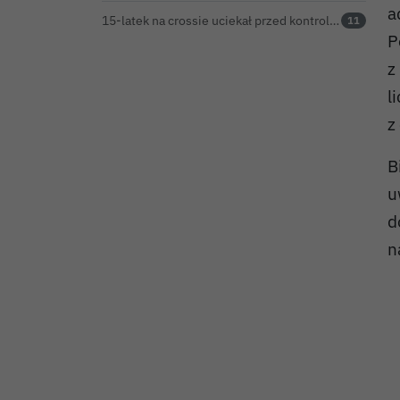
a
15-latek na crossie uciekał przed kontrolą. Potrącił strażnika leśnego, rozbił się o samochód
11
P
z
l
z
B
u
d
n