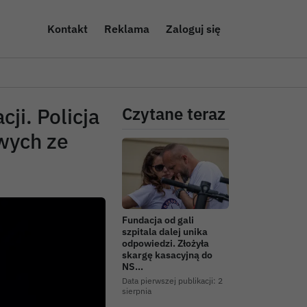
Kontakt
Reklama
Zaloguj się
ji. Policja
Czytane teraz
wych ze
Fundacja od gali
szpitala dalej unika
odpowiedzi. Złożyła
skargę kasacyjną do
NS…
Data pierwszej publikacji:
2
sierpnia