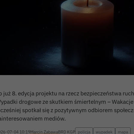
o już 8. edycja projektu na rzecz bezpieczeństwa ru
ypadki drogowe ze skutkiem śmiertelnym – Wakacje 
cześniej spotkał się z pozytywnym odbiorem społec
ainteresowaniem mediów.
026-07-04 10:19
Marcin Zabawa
BRD KGP
policja
wypadek
mapa