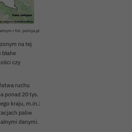
nym • fot. policja.pl
zonym na tej
u błahe
ości czy
eństwa ruchu
a ponad 20 tys.
go kraju, m.in.:
tacjach paliw
ualnymi danymi.