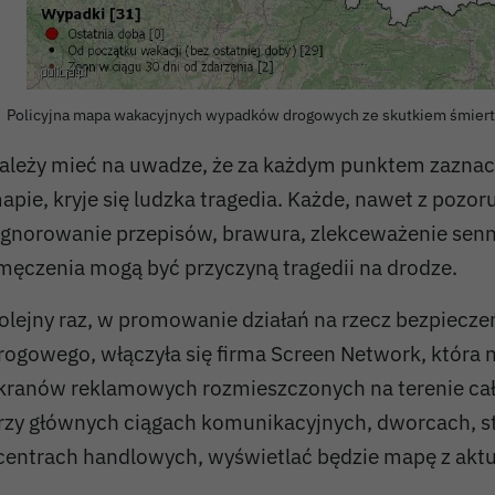
Policyjna mapa wakacyjnych wypadków drogowych ze skutkiem śmiertel
ależy mieć na uwadze, że za każdym punktem zaznac
apie, kryje się ludzka tragedia. Każde, nawet z pozor
ignorowanie przepisów, brawura, zlekceważenie senn
męczenia mogą być przyczyną tragedii na drodze.
olejny raz, w promowanie działań na rzecz bezpiecz
rogowego, włączyła się firma Screen Network, która n
kranów reklamowych rozmieszczonych na terenie całe
rzy głównych ciągach komunikacyjnych, dworcach, s
 centrach handlowych, wyświetlać będzie mapę z akt