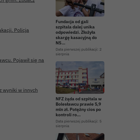
ch gmin. Zobacz
Fundacja od gali
szpitala dalej unika
acji. Policja
odpowiedzi. Złożyła
skargę kasacyjną do
NS…
Data pierwszej publikacji:
2
sierpnia
wcu. Pojawił się na
 wyniki w innych
NFZ żąda od szpitala w
Bolesławcu prawie 5,9
mln zł. Potężny cios po
kontroli ro…
Data pierwszej publikacji:
5
sierpnia