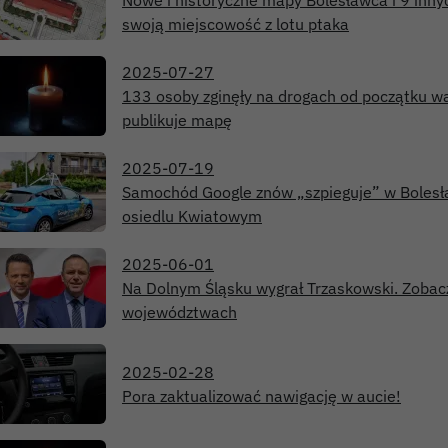
Nowe i historyczne mapy Bolesławca i 9 inny
swoją miejscowość z lotu ptaka
2025-07-27
133 osoby zginęły na drogach od początku wak
publikuje mapę
2025-07-19
Samochód Google znów „szpieguje” w Bolesła
osiedlu Kwiatowym
2025-06-01
Na Dolnym Śląsku wygrał Trzaskowski. Zobacz
województwach
2025-02-28
Pora zaktualizować nawigację w aucie!