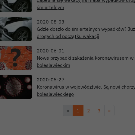
Zapełnia się wakacyjna mapa wypadków dro
śmiertelnym
2020-08-03
Gdzie doszło do śmiertelnych wypadków? Już
drogach od początku wakacji
2020-06-01
Nowe przypadki zakażenia koronawirusem w 
bolesławieckim
2020-05-27
Koronawirus w województwie. Są nowi chorzy
bolesławieckiego
«
1
2
3
»