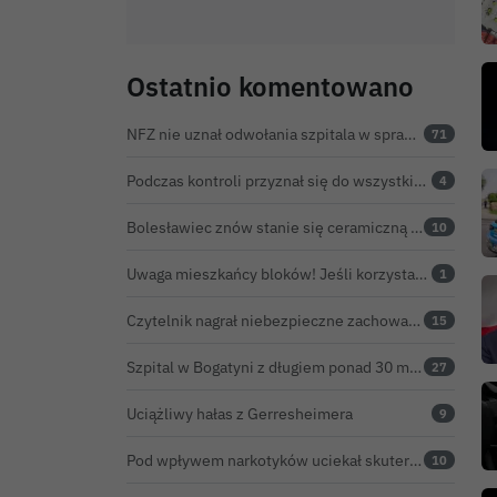
Ostatnio komentowano
NFZ nie uznał odwołania szpitala w sprawie prawie 5,9 mln zł. Barczyk: rozważamy sąd
71
Podczas kontroli przyznał się do wszystkiego. Kierowca natychmiast stracił prawo jazdy
4
Bolesławiec znów stanie się ceramiczną stolicą Polski. Zbliża się 32. Święto Ceramiki
10
Uwaga mieszkańcy bloków! Jeśli korzystacie z tzw. junkersów, przeczytajcie to koniecznie
1
Czytelnik nagrał niebezpieczne zachowanie przy przejściu dla pieszych w Bolesławcu
15
Szpital w Bogatyni z długiem ponad 30 mln zł. Ratunkiem ma być połączenie z Bolesławcem
27
Uciążliwy hałas z Gerresheimera
9
Pod wpływem narkotyków uciekał skuterem. Pościg zakończył w polu kukurydzy
10