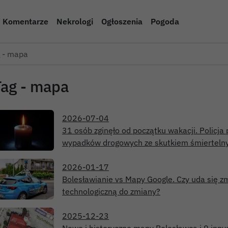
Komentarze
Nekrologi
Ogłoszenia
Pogoda
 - mapa
Tag - mapa
2026-07-04
31 osób zginęło od początku wakacji. Policja
wypadków drogowych ze skutkiem śmiertel
2026-01-17
Bolesławianie vs Mapy Google. Czy uda się z
technologiczną do zmiany?
2025-12-23