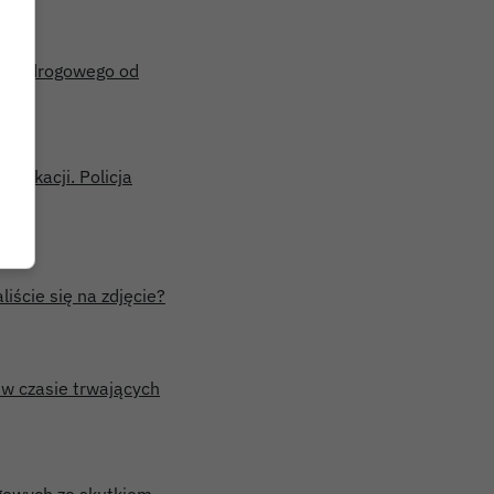
adku drogowego od
wakacji. Policja
liście się na zdjęcie?
w czasie trwających