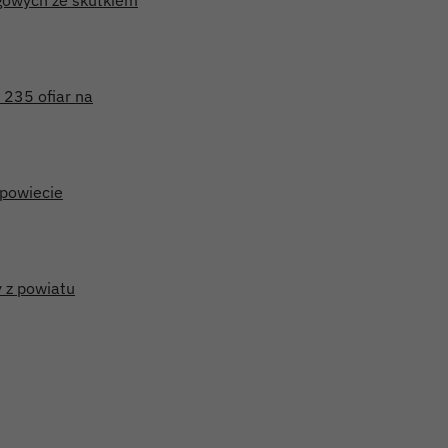
gowych ze skutkiem
 235 ofiar na
powiecie
 z powiatu