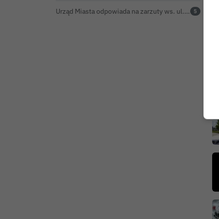
Urząd Miasta odpowiada na zarzuty ws. ul. Sokolej. „Droga spełnia wszystkie normy”
5