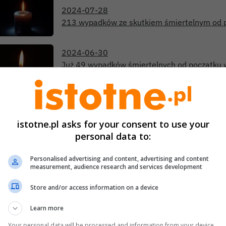
2024-07-28
213 wypadków ze skutkiem śmiertelnym od p
2024-06-30
Już 49 wypadków śmiertelnych od początku w
w naszym powiecie
2024-03-14
Czy wystawione opinie Google Maps mogą zo
istotne.pl asks for your consent to use your
personal data to:
2023-07-30
Personalised advertising and content, advertising and content
205 śmiertelnych wypadków drogowych od po
measurement, audience research and services development
Zobacz, gdzie do nich doszło
Store and/or access information on a device
2023-07-15
Learn more
114 śmiertelnych wypadków od początku wak
powiecie bolesławieckim
Your personal data will be processed and information from your device