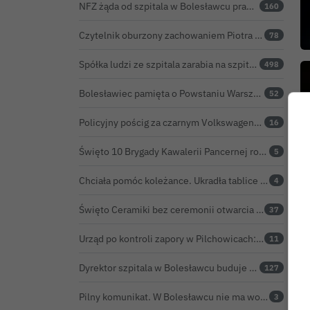
NFZ żąda od szpitala w Bolesławcu prawie 5,9 mln zł. Potężny cios po kontroli rozliczeń
160
Czytelnik oburzony zachowaniem Piotra Romana na rocznicy prezydentury Karola Nawrockiego. Obejrzeliśmy nagranie
78
Spółka ludzi ze szpitala zarabia na szpitalu w Bolesławcu. Kwoty pozostają tajne
498
Bolesławiec pamięta o Powstaniu Warszawskim oraz o walce powstańców z faszyzmem
52
Policyjny pościg za czarnym Volkswagenem. Finał, po kilkudziesięciu kilometrach, w rowie. Wideo
16
Święto 10 Brygady Kawalerii Pancernej rozpoczęte. Za żołnierzami pierwszy dzień uroczystości
5
Chciała pomóc koleżance. Ukradła tablice z... niewłaściwego samochodu
4
Święto Ceramiki bez ceremonii otwarcia na dworcu. Co z obietnicą prezydenta Bolesławca?
37
Urząd po kontroli zapory w Pilchowicach: 23,47 tony martwych ryb i zawiadomienie do prokuratury
11
Dyrektor szpitala w Bolesławcu buduje medyczne imperium. „Gazeta Wyborcza” opisuje jego działalność w całej Polsce
127
Pilny komunikat. W Bolesławcu nie ma wody na jednej z ulic – trwa usuwanie awarii
3