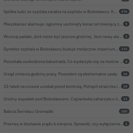
Spółka ludzi ze szpitala zarabia na szpitalu w Bolesławcu. Kwoty pozostają tajne
476
Mieszkaniec alarmuje: ogromny uschnięty konar od miesięcy zagraża ludziom w Bolesławcu. Konar wycięty
9
Wczoraj padało, dziś może być jeszcze groźniej. Jest nowy alert IMGW
3
Dyrektor szpitala w Bolesławcu buduje medyczne imperium. „Gazeta Wyborcza” opisuje jego działalność w całej Polsce
115
Pozostała uszkodzona balustrada. Co wydarzyło się na moście w Bolesławcu?
8
Urząd zmienia godziny pracy. Powodem są ekstremalne upały
16
15-latek na crossie uciekał przed kontrolą. Potrącił strażnika leśnego, rozbił się o samochód
10
Groźny wypadek pod Bolesławcem. Ciężarówka zahaczyła o linię wysokiego napięcia
11
Babcia Świrska z Gromadki
280
Przerwy w dostawie prądu 6 sierpnia. Sprawdź, czy wyłączenia obejmą Twoją miejscowość
1