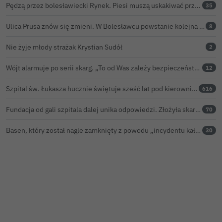
Pędzą przez bolesławiecki Rynek. Piesi muszą uskakiwać przed hulajnogami i rowerami elektrycznymi
35
Ulica Prusa znów się zmieni. W Bolesławcu powstanie kolejna ceramiczna mozaika
8
Nie żyje młody strażak Krystian Sudół
2
Wójt alarmuje po serii skarg. „To od Was zależy bezpieczeństwo Waszych dzieci”
12
Szpital św. Łukasza hucznie świętuje sześć lat pod kierownictwem Kamila Barczyka
616
Fundacja od gali szpitala dalej unika odpowiedzi. Złożyła skargę kasacyjną do NSA
70
Basen, który został nagle zamknięty z powodu „incydentu kałowego”, ponownie otwarty
30