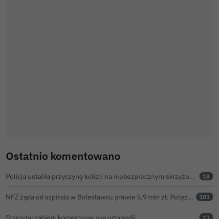
Ostatnio komentowano
Policja ustaliła przyczynę kolizji na niebezpiecznym skrzyżowaniu w Bolesławcu. 72-latek ukarany mandatem
18
NFZ żąda od szpitala w Bolesławcu prawie 5,9 mln zł. Potężny cios po kontroli rozliczeń
101
Starosta-zabiegi komercyjne naa ortopedii
11