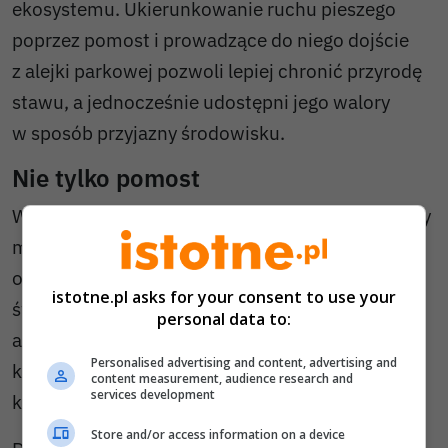
ekosystemu. Ukierunkowanie ruchu pieszego
poprzez pomost i prowadzące do niego dojście
z alejki parkowej pozwoli lepiej chronić przyrodę
stawu, a jednocześnie udostępni jego walory
w sposób przyjazny środowisku.
Nie tylko pomost
W ramach inwestycji powstaną również elementy
małej architektury – ławki i kwietniki, parkowe
oświetlenie w postaci słupków i listew
istotne.pl asks for your consent to use your
świetlnych, wykonana zostanie korekta skarp,
personal data to:
a teren wzbogacą nowe nasadzenia, w tym
Personalised advertising and content, advertising and
kolekcja róż historycznych oraz trawy ozdobne,
content measurement, audience research and
services development
które podkreślą naturalny charakter przestrzeni.
Store and/or access information on a device