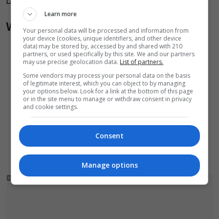
Do tematu wrócimy.
Learn more
Wiadomości pokrewne
Your personal data will be processed and information from
your device (cookies, unique identifiers, and other device
To już koniec. Smutny finał historii, którą
data) may be stored by, accessed by and shared with 210
partners, or used specifically by this site. We and our partners
śledzili nie tylko mieszkańcy miasta
may use precise geolocation data.
List of partners.
Małych łabędzi prawdopodobnie znów nie
Some vendors may process your personal data on the basis
of legitimate interest, which you can object to by managing
będzie. Czytelnik: Da się to sprawdzić
your options below. Look for a link at the bottom of this page
or in the site menu to manage or withdraw consent in privacy
wcześniej
and cookie settings.
Wzruszający moment w Klekusiowie. Trzy
łabędzie wróciły do natury po tygodniach
Consent
walki o życie
Manage options