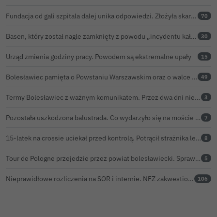
Fundacja od gali szpitala dalej unika odpowiedzi. Złożyła skargę kasacyjną do NSA
70
Basen, który został nagle zamknięty z powodu „incydentu kałowego”, ponownie otwarty
30
Urząd zmienia godziny pracy. Powodem są ekstremalne upały
15
Bolesławiec pamięta o Powstaniu Warszawskim oraz o walce powstańców z faszyzmem
49
Termy Bolesławiec z ważnym komunikatem. Przez dwa dni nie będzie ciepłej wody pod prysznicami
3
Pozostała uszkodzona balustrada. Co wydarzyło się na moście w Bolesławcu?
7
15-latek na crossie uciekał przed kontrolą. Potrącił strażnika leśnego, rozbił się o samochód
8
Tour de Pologne przejedzie przez powiat bolesławiecki. Sprawdź, o której peleton będzie w Twojej miejscowości
5
Nieprawidłowe rozliczenia na SOR i internie. NFZ zakwestionował w bolesławieckim szpitalu prawie 116 tys. zł
106