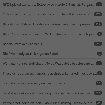
NFZ żąda od szpitala w Bolesławcu prawie 5,9 mln zł. Potężny cios po kontroli rozliczeń
72
Spółka ludzi ze szpitala zarabia na szpitalu w Bolesławcu. Kwoty pozostają tajne
470
Dyrektor szpitala w Bolesławcu buduje medyczne imperium. „Gazeta Wyborcza” opisuje jego działalność w całej Polsce
114
Ulica Prusa znów się zmieni. W Bolesławcu powstanie kolejna ceramiczna mozaika
8
Babcia Świrska z Gromadki
279
Nie żyje młody strażak Krystian Sudół
2
Wójt alarmuje po serii skarg. „To od Was zależy bezpieczeństwo Waszych dzieci”
12
Mieszkaniec alarmuje: ogromny uschnięty konar od miesięcy zagraża ludziom w Bolesławcu
6
Starosta-zabiegi komercyjne naa ortopedii
10
Szpital św. Łukasza hucznie świętuje sześć lat pod kierownictwem Kamila Barczyka
616
Pędzą przez bolesławiecki Rynek. Piesi muszą uskakiwać przed hulajnogami i rowerami elektrycznymi
34