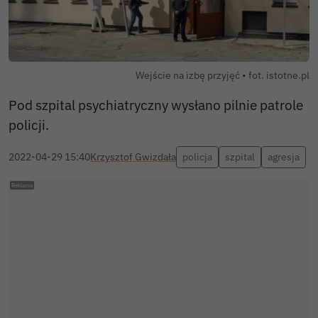
Wejście na izbę przyjęć • fot. istotne.pl
Pod szpital psychiatryczny wysłano pilnie patrole
policji.
2022-04-29 15:40
Krzysztof Gwizdała
policja
szpital
agresja