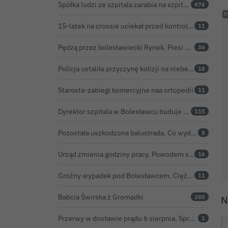
Spółka ludzi ze szpitala zarabia na szpitalu w Bolesławcu. Kwoty pozostają tajne
478
15-latek na crossie uciekał przed kontrolą. Potrącił strażnika leśnego, rozbił się o samochód
11
Pędzą przez bolesławiecki Rynek. Piesi muszą uskakiwać przed hulajnogami i rowerami elektrycznymi
36
Policja ustaliła przyczynę kolizji na niebezpiecznym skrzyżowaniu w Bolesławcu. 72-latek ukarany mandatem
18
Starosta-zabiegi komercyjne naa ortopedii
11
Dyrektor szpitala w Bolesławcu buduje medyczne imperium. „Gazeta Wyborcza” opisuje jego działalność w całej Polsce
115
Pozostała uszkodzona balustrada. Co wydarzyło się na moście w Bolesławcu?
8
Urząd zmienia godziny pracy. Powodem są ekstremalne upały
16
Groźny wypadek pod Bolesławcem. Ciężarówka zahaczyła o linię wysokiego napięcia
11
Babcia Świrska z Gromadki
280
N
Przerwy w dostawie prądu 6 sierpnia. Sprawdź, czy wyłączenia obejmą Twoją miejscowość
1