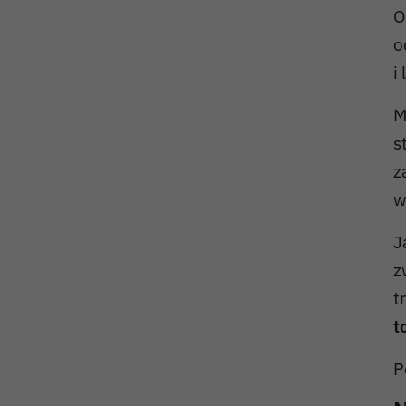
O
o
i
M
s
z
w
J
z
t
t
P