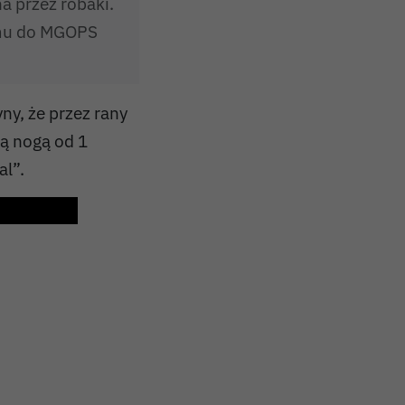
 przez robaki.
emu do MGOPS
yny, że przez rany
ną nogą od 1
al”.