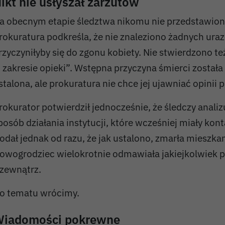
ikt nie usłyszał zarzutów
a obecnym etapie śledztwa nikomu nie przedstawion
rokuratura podkreśla, że nie znaleziono żadnych uraz
rzyczyniłyby się do zgonu kobiety. Nie stwierdzono t
 zakresie opieki”. Wstępna przyczyna śmierci został
stalona, ale prokuratura nie chce jej ujawniać opinii p
rokurator potwierdził jednocześnie, że śledczy analiz
posób działania instytucji, które wcześniej miały kont
odał jednak od razu, że jak ustalono, zmarła mieszk
owogrodziec wielokrotnie odmawiała jakiejkolwiek
 zewnątrz.
o tematu wrócimy.
iadomości pokrewne