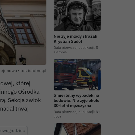
Nie żyje młody strażak
Krystian Sudół
Data pierwszej publikacji:
5
sierpnia
rejonowa • fot. istotne.pl
owej, której
minnego Ośrodka
Śmiertelny wypadek na
rą. Sekcja zwłok
budowie. Nie żyje około
30-letni mężczyzna
 nadal trwa;
Data pierwszej publikacji:
31
lipca
nowogrodziec