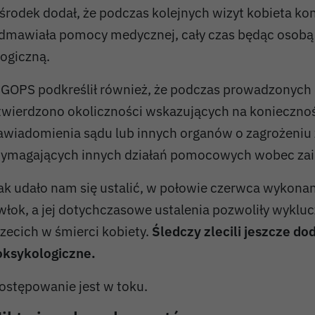
środek dodał, że podczas kolejnych wizyt kobieta k
dmawiała pomocy medycznej, cały czas będąc osob
 logiczną.
GOPS podkreślił również, że podczas prowadzonych d
twierdzono okoliczności wskazujących na konieczno
awiadomienia sądu lub innych organów o zagrożeniu z
ymagających innych działań pomocowych wobec zai
ak udało nam się ustalić, w połowie czerwca wykonan
włok, a jej dotychczasowe ustalenia pozwoliły wykluc
rzecich w śmierci kobiety.
Śledczy zlecili jeszcze
dod
oksykologiczne.
ostępowanie jest w toku.