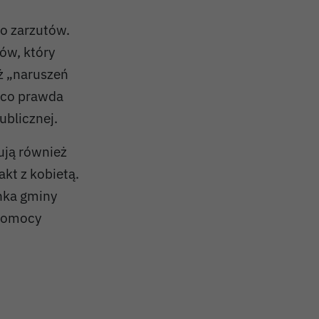
o zarzutów.
ów, który
eż „naruszeń
a co prawda
ublicznej.
ują również
akt z kobietą.
anka gminy
 pomocy