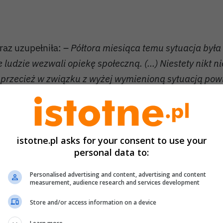
raz uzupełniła: –
Półtora miesiąca temu sytuacja była 
e ludzie wezwali opiekę społeczną. (...) Niestety nikt n
 przecież w związku z wyżej wymienioną sytuacją powi
rzymusowo zabrać na leczenie, ponieważ było to już 
agrożenie zdrowia i życia.
edług naszej informatorki kobietą miał się opiekowa
istotne.pl asks for your consent to use your
ieszkaniec gminy Nowogrodziec, który miał donosić je
personal data to:
iał nie wzywać „pogotowia pomimo próśb osób trzec
Personalised advertising and content, advertising and content
measurement, audience research and services development
 sprawę zapytaliśmy nowogrodziecki MGOPS, który p
zczegółową chronologię prowadzonych działań. Z p
Store and/or access information on a device
nformacji wynika, że pracownicy socjalni
odwiedzali 