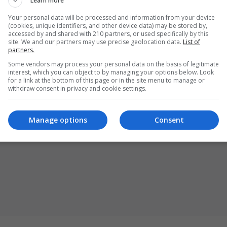
Learn more
izyta miała miejsce wraz z policjantem z komisariat
Your personal data will be processed and information from your device
 że organizowali pomoc medyczną, doprowadzili do wi
(cookies, unique identifiers, and other device data) may be stored by,
accessed by and shared with 210 partners, or used specifically by this
raz pielęgniarki środowiskowej. Mało tego, przygoto
site. We and our partners may use precise geolocation data.
List of
partners.
otrzebną do umieszczenia mieszkanki Zebrzydowej w
Some vendors may process your personal data on the basis of legitimate
piekuńczo-Leczniczym, a także zapewnili środki higi
interest, which you can object to by managing your options below. Look
for a link at the bottom of this page or in the site menu to manage or
withdraw consent in privacy and cookie settings.
Manage options
Consent