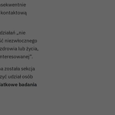
onsekwentnie
ą kontaktową
ziałań „nie
ść niezwłocznego
drowia lub życia,
nteresowanej”.
a została sekcja
zyć udział osób
atkowe badania