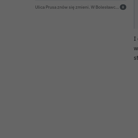
Ulica Prusa znów się zmieni. W Bolesławcu powstanie kolejna ceramiczna mozaika
8
I
w
s