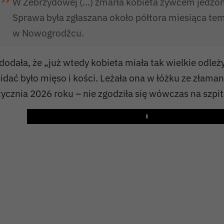
W Zebrzydowej (…) zmarła kobieta żywcem jedzona
Sprawa była zgłaszana około półtora miesiąca t
w Nowogrodźcu.
 dodała, że „już wtedy kobieta miała tak wielkie odleż
idać było mięso i kości. Leżała ona w łóżku ze złama
tycznia 2026 roku – nie zgodziła się wówczas na szpit
Play