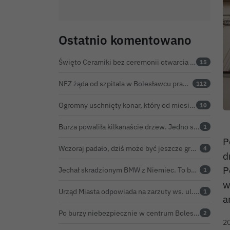
Ostatnio komentowano
Święto Ceramiki bez ceremonii otwarcia na dworcu. Co z obietnicą prezydenta Bolesławca?
15
NFZ żąda od szpitala w Bolesławcu prawie 5,9 mln zł. Potężny cios po kontroli rozliczeń
112
Ogromny uschnięty konar, który od miesięcy zagrażał ludziom w Bolesławcu, wycięty
10
Burza powaliła kilkanaście drzew. Jedno spadło na jadący samochód
1
P
Wczoraj padało, dziś może być jeszcze groźniej. Jest nowy alert IMGW
4
d
P
Jechał skradzionym BMW z Niemiec. To był dopiero początek problemów 33-latka
1
w
Urząd Miasta odpowiada na zarzuty ws. ul. Sokolej. „Droga spełnia wszystkie normy”
1
a
Po burzy niebezpiecznie w centrum Bolesławca. Wiatrołomy runęły na podwórko
2
2