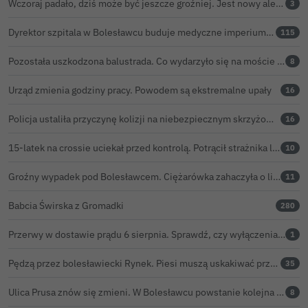
Wczoraj padało, dziś może być jeszcze groźniej. Jest nowy alert IMGW
3
Dyrektor szpitala w Bolesławcu buduje medyczne imperium. „Gazeta Wyborcza” opisuje jego działalność w całej Polsce
115
Pozostała uszkodzona balustrada. Co wydarzyło się na moście w Bolesławcu?
8
Urząd zmienia godziny pracy. Powodem są ekstremalne upały
16
Policja ustaliła przyczynę kolizji na niebezpiecznym skrzyżowaniu w Bolesławcu. 72-latek ukarany mandatem
16
15-latek na crossie uciekał przed kontrolą. Potrącił strażnika leśnego, rozbił się o samochód
10
Groźny wypadek pod Bolesławcem. Ciężarówka zahaczyła o linię wysokiego napięcia
11
Babcia Świrska z Gromadki
280
Przerwy w dostawie prądu 6 sierpnia. Sprawdź, czy wyłączenia obejmą Twoją miejscowość
1
Pędzą przez bolesławiecki Rynek. Piesi muszą uskakiwać przed hulajnogami i rowerami elektrycznymi
35
Ulica Prusa znów się zmieni. W Bolesławcu powstanie kolejna ceramiczna mozaika
8