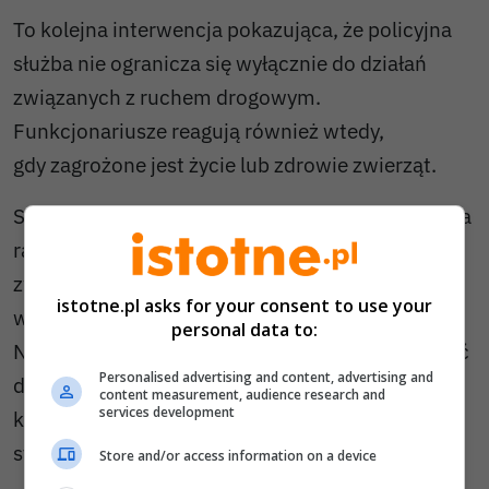
To kolejna interwencja pokazująca, że policyjna
służba nie ogranicza się wyłącznie do działań
związanych z ruchem drogowym.
Funkcjonariusze reagują również wtedy,
gdy zagrożone jest życie lub zdrowie zwierząt.
Służby przypominają, że w przypadku zauważenia
rannego, zagubionego lub przestraszonego
zwierzęcia w pobliżu drogi należy przede
istotne.pl asks for your consent to use your
wszystkim zadbać o własne bezpieczeństwo.
personal data to:
Najlepiej powiadomić odpowiednie służby, podać
Personalised advertising and content, advertising and
dokładną lokalizację i nie podejmować działań,
content measurement, audience research and
services development
które mogłyby doprowadzić do niebezpiecznej
sytuacji.
Store and/or access information on a device