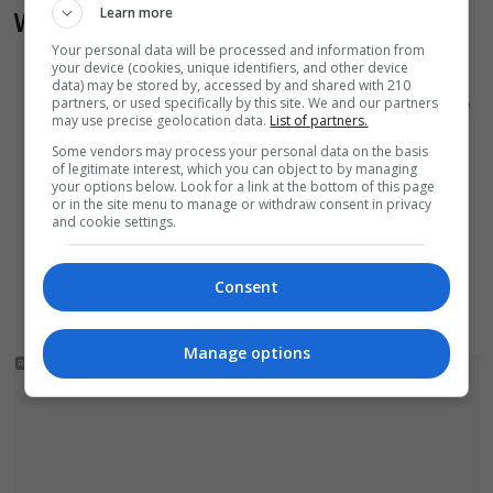
Learn more
Wiadomości pokrewne
Your personal data will be processed and information from
Policja ustaliła przyczynę kolizji na
your device (cookies, unique identifiers, and other device
data) may be stored by, accessed by and shared with 210
niebezpiecznym skrzyżowaniu w Bolesławcu.
partners, or used specifically by this site. We and our partners
may use precise geolocation data.
List of partners.
72-latek ukarany mandatem
Some vendors may process your personal data on the basis
Wójt alarmuje po serii skarg. „To od Was
of legitimate interest, which you can object to by managing
your options below. Look for a link at the bottom of this page
zależy bezpieczeństwo Waszych dzieci”
or in the site menu to manage or withdraw consent in privacy
and cookie settings.
15-latek na crossie uciekał przed kontrolą.
Potrącił strażnika leśnego, rozbił się o
Consent
samochód
Manage options