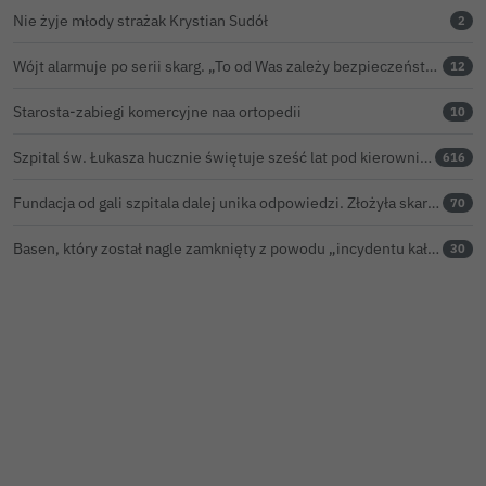
Nie żyje młody strażak Krystian Sudół
2
Wójt alarmuje po serii skarg. „To od Was zależy bezpieczeństwo Waszych dzieci”
12
Starosta-zabiegi komercyjne naa ortopedii
10
Szpital św. Łukasza hucznie świętuje sześć lat pod kierownictwem Kamila Barczyka
616
Fundacja od gali szpitala dalej unika odpowiedzi. Złożyła skargę kasacyjną do NSA
70
Basen, który został nagle zamknięty z powodu „incydentu kałowego”, ponownie otwarty
30