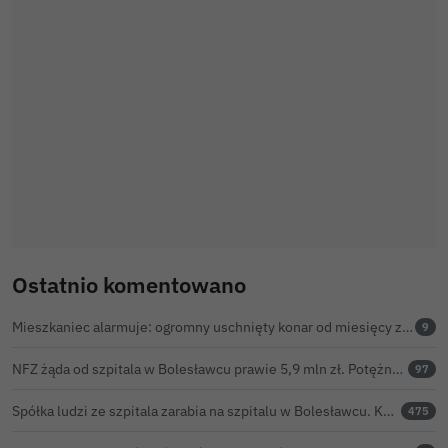
Ostatnio komentowano
Mieszkaniec alarmuje: ogromny uschnięty konar od miesięcy zagraża ludziom w Bolesławcu. Konar wycięty
9
NFZ żąda od szpitala w Bolesławcu prawie 5,9 mln zł. Potężny cios po kontroli rozliczeń
97
Spółka ludzi ze szpitala zarabia na szpitalu w Bolesławcu. Kwoty pozostają tajne
475