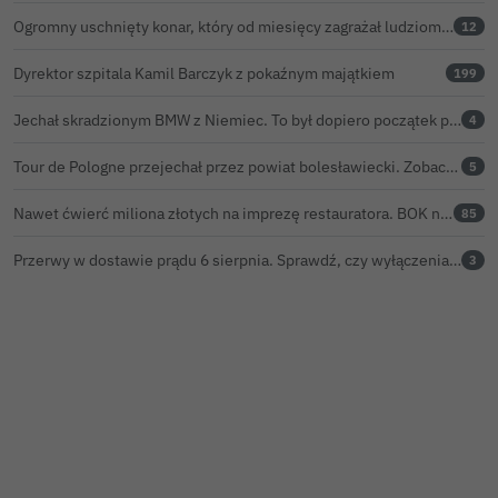
Ogromny uschnięty konar, który od miesięcy zagrażał ludziom w Bolesławcu, wycięty
12
Dyrektor szpitala Kamil Barczyk z pokaźnym majątkiem
199
Jechał skradzionym BMW z Niemiec. To był dopiero początek problemów 33-latka
4
Tour de Pologne przejechał przez powiat bolesławiecki. Zobacz wideo z Zebrzydowej
5
Nawet ćwierć miliona złotych na imprezę restauratora. BOK nie chce ujawnić kosztów przed Świętem Ceramiki
85
Przerwy w dostawie prądu 6 sierpnia. Sprawdź, czy wyłączenia obejmą Twoją miejscowość
3