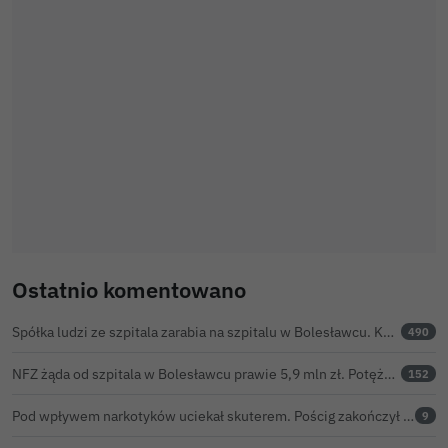
Ostatnio komentowano
Spółka ludzi ze szpitala zarabia na szpitalu w Bolesławcu. Kwoty pozostają tajne
490
NFZ żąda od szpitala w Bolesławcu prawie 5,9 mln zł. Potężny cios po kontroli rozliczeń
152
Pod wpływem narkotyków uciekał skuterem. Pościg zakończył w polu kukurydzy
9