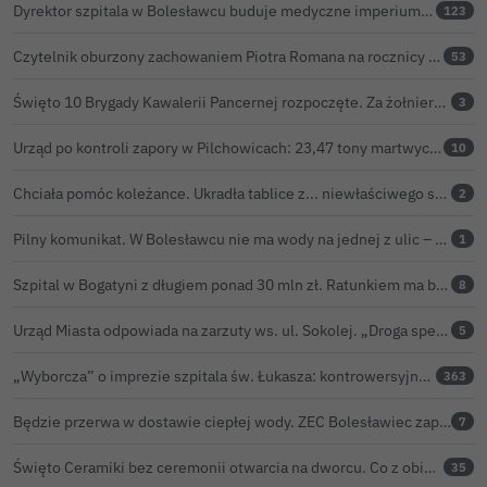
Dyrektor szpitala w Bolesławcu buduje medyczne imperium. „Gazeta Wyborcza” opisuje jego działalność w całej Polsce
123
Czytelnik oburzony zachowaniem Piotra Romana na rocznicy prezydentury Karola Nawrockiego. Obejrzeliśmy nagranie
53
Święto 10 Brygady Kawalerii Pancernej rozpoczęte. Za żołnierzami pierwszy dzień uroczystości
3
Urząd po kontroli zapory w Pilchowicach: 23,47 tony martwych ryb i zawiadomienie do prokuratury
10
Chciała pomóc koleżance. Ukradła tablice z... niewłaściwego samochodu
2
Pilny komunikat. W Bolesławcu nie ma wody na jednej z ulic – trwa usuwanie awarii
1
Szpital w Bogatyni z długiem ponad 30 mln zł. Ratunkiem ma być połączenie z Bolesławcem
8
Urząd Miasta odpowiada na zarzuty ws. ul. Sokolej. „Droga spełnia wszystkie normy”
5
„Wyborcza” o imprezie szpitala św. Łukasza: kontrowersyjna gala dla pracowników
363
Będzie przerwa w dostawie ciepłej wody. ZEC Bolesławiec zapowiada prace remontowe
7
Święto Ceramiki bez ceremonii otwarcia na dworcu. Co z obietnicą prezydenta Bolesławca?
35