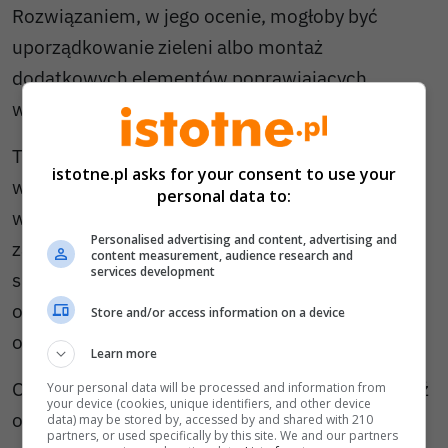
Rozwiązaniem, w jego ocenie, mogłoby być
uporządkowanie zieleni albo montaż
dodatkowych elementów poprawiających
widoczność, takich jak lustra drogowe.
Temat bezpieczeństwa i widoczności przy
istotne.pl asks for your consent to use your
wyjazdach na drogi publiczne regularnie wraca
personal data to:
w lokalnych dyskusjach. W takich sytuacjach
Personalised advertising and content, advertising and
zarządcy dróg zwykle analizują m.in. geometrię
content measurement, audience research and
services development
skrzyżowania, natężenie ruchu, stan zieleni
oraz zasadność montażu dodatkowego
Store and/or access information on a device
oznakowania lub luster.
Learn more
O sprawę zapytaliśmy zarządcę drogi. Odpowiedź
Your personal data will be processed and information from
your device (cookies, unique identifiers, and other device
opublikujemy, jak tylko ją otrzymamy.
data) may be stored by, accessed by and shared with 210
partners, or used specifically by this site. We and our partners