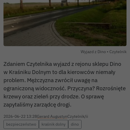
Autor zdjęc
Wyjazd z Dino •
Czytelnik
Zdaniem Czytelnika wyjazd z rejonu sklepu Dino
w Kraśniku Dolnym to dla kierowców niemały
problem. Mężczyzna zwrócił uwagę na
ograniczoną widoczność. Przyczyna? Rozrośnięte
krzewy oraz zieleń przy drodze. O sprawę
zapytaliśmy zarządcę drogi.
2026-06-22 13:28
Gerard Augustyn
Czytelnik/ii
bezpieczeństwo
kraśnik dolny
dino