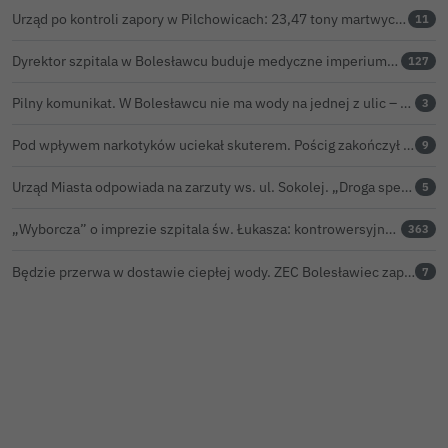
Urząd po kontroli zapory w Pilchowicach: 23,47 tony martwych ryb i zawiadomienie do prokuratury
11
Dyrektor szpitala w Bolesławcu buduje medyczne imperium. „Gazeta Wyborcza” opisuje jego działalność w całej Polsce
127
Pilny komunikat. W Bolesławcu nie ma wody na jednej z ulic – trwa usuwanie awarii
3
Pod wpływem narkotyków uciekał skuterem. Pościg zakończył w polu kukurydzy
9
Urząd Miasta odpowiada na zarzuty ws. ul. Sokolej. „Droga spełnia wszystkie normy”
5
„Wyborcza” o imprezie szpitala św. Łukasza: kontrowersyjna gala dla pracowników
363
Będzie przerwa w dostawie ciepłej wody. ZEC Bolesławiec zapowiada prace remontowe
7