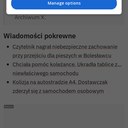
Manage options
rozwiązana została sprawa z tzw.
Archiwum X.
Wiadomości pokrewne
Czytelnik nagrał niebezpieczne zachowanie
przy przejściu dla pieszych w Bolesławcu
Chciała pomóc koleżance. Ukradła tablice z...
niewłaściwego samochodu
Kolizja na autostradzie A4. Dostawczak
zderzył się z samochodem osobowym