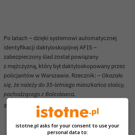
Po latach – dzięki systemowi automatycznej
identyfikacji daktyloskopijnej AFIS –
zabezpieczony ślad został powiązany
z mężczyzną, który był daktyloskopowany przez
policjantów w Warszawie. Rzecznik: –
Okazało
się, że należy do 35-letniego mieszkańca stolicy,
pochodzącego z Bolesławca.
istotne.pl asks for your consent to use your
personal data to: