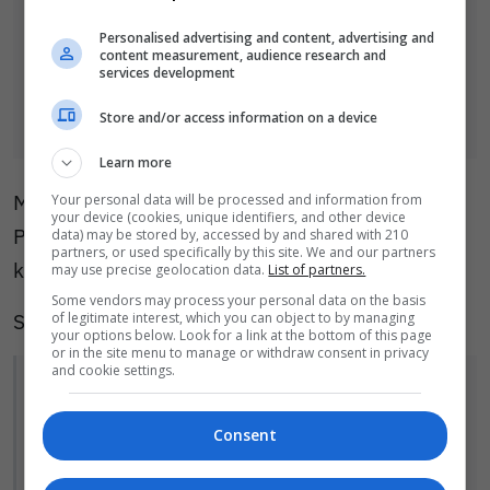
Personalised advertising and content, advertising and
content measurement, audience research and
services development
Store and/or access information on a device
Learn more
Mężczyzna stawił się w Komendzie Powiatowej
Your personal data will be processed and information from
your device (cookies, unique identifiers, and other device
Policji w Bolesławcu, gdzie usłyszał zarzuty
data) may be stored by, accessed by and shared with 210
partners, or used specifically by this site. We and our partners
kradzieży z włamaniem, do których się przyznał.
may use precise geolocation data.
List of partners.
Some vendors may process your personal data on the basis
Starszy asp. Łukasz Porębski podsumowuje:
of legitimate interest, which you can object to by managing
your options below. Look for a link at the bottom of this page
or in the site menu to manage or withdraw consent in privacy
and cookie settings.
Dzięki zaangażowaniu policjantów,
którzy pracowali na miejscu przestępstwa
Consent
oraz wykorzystaniu nowoczesnych
technologii kryminalistycznych po latach