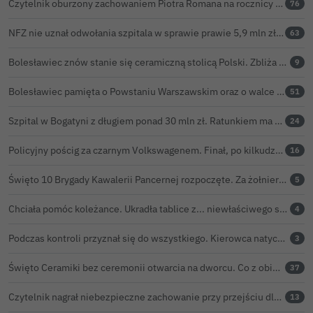
Czytelnik oburzony zachowaniem Piotra Romana na rocznicy prezydentury Karola Nawrockiego. Obejrzeliśmy nagranie
76
NFZ nie uznał odwołania szpitala w sprawie prawie 5,9 mln zł. Barczyk: rozważamy sąd
63
Bolesławiec znów stanie się ceramiczną stolicą Polski. Zbliża się 32. Święto Ceramiki
9
Bolesławiec pamięta o Powstaniu Warszawskim oraz o walce powstańców z faszyzmem
51
Szpital w Bogatyni z długiem ponad 30 mln zł. Ratunkiem ma być połączenie z Bolesławcem
24
Policyjny pościg za czarnym Volkswagenem. Finał, po kilkudziesięciu kilometrach, w rowie. Wideo
16
Święto 10 Brygady Kawalerii Pancernej rozpoczęte. Za żołnierzami pierwszy dzień uroczystości
5
Chciała pomóc koleżance. Ukradła tablice z... niewłaściwego samochodu
4
Podczas kontroli przyznał się do wszystkiego. Kierowca natychmiast stracił prawo jazdy
3
Święto Ceramiki bez ceremonii otwarcia na dworcu. Co z obietnicą prezydenta Bolesławca?
37
Czytelnik nagrał niebezpieczne zachowanie przy przejściu dla pieszych w Bolesławcu
13