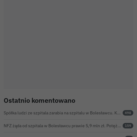
Ostatnio komentowano
Spółka ludzi ze szpitala zarabia na szpitalu w Bolesławcu. Kwoty pozostają tajne
498
NFZ żąda od szpitala w Bolesławcu prawie 5,9 mln zł. Potężny cios po kontroli rozliczeń
159