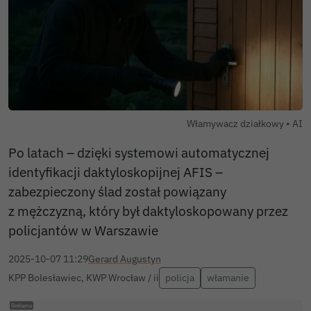
Auto
Włamywacz działkowy •
AI
Po latach – dzięki systemowi automatycznej
identyfikacji daktyloskopijnej AFIS –
zabezpieczony ślad został powiązany
z mężczyzną, który był daktyloskopowany przez
policjantów w Warszawie
2025-10-07 11:29
Gerard Augustyn
KPP Bolesławiec, KWP Wrocław / ii
policja
włamanie