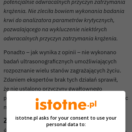
potencjalnie odwracalnych przyczyn zatrzymania
krążenia. Nie zleciła bowiem wykonania badania
krwi do analizatora parametrów krytycznych,
pozwalającego na wykluczenie niektórych
odwracalnych przyczyn zatrzymania krążenia.
Ponadto – jak wynika z opinii – nie wykonano
badań ultrasonograficznych umożliwiających
rozpoznanie wielu stanów zagrażających życiu.
Zdaniem ekspertów brak tych działań sprawił,
że nie ustalono przyczyny gwałtownego
pogorszenia stanu zdrowia pacjenta, ograniczając
możliwość podjęcia odpowiedniego leczenia.
istotne.pl asks for your consent to use your
Zarzuty prokuratury
personal data to:
Śledczy zarzucają lekarce, że kierując się brakiem