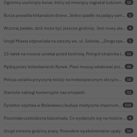
Ogromny uschnięty konar, który od miesięcy zagrażał ludziom w Bolesławcu, wycięty
10
Burza powaliła kilkanaście drzew. Jedno spadło na jadący samochód
1
Wczoraj padało, dziś może być jeszcze groźniej. Jest nowy alert IMGW
4
Urząd Miasta odpowiada na zarzuty ws. ul. Sokolej. „Droga spełnia wszystkie normy”
1
15-latek na crossie uciekał przed kontrolą. Potrącił strażnika leśnego, rozbił się o samochód
11
Pędzą przez bolesławiecki Rynek. Piesi muszą uskakiwać przed hulajnogami i rowerami elektrycznymi
36
Policja ustaliła przyczynę kolizji na niebezpiecznym skrzyżowaniu w Bolesławcu. 72-latek ukarany mandatem
18
Starosta-zabiegi komercyjne naa ortopedii
11
Dyrektor szpitala w Bolesławcu buduje medyczne imperium. „Gazeta Wyborcza” opisuje jego działalność w całej Polsce
115
Pozostała uszkodzona balustrada. Co wydarzyło się na moście w Bolesławcu?
8
Urząd zmienia godziny pracy. Powodem są ekstremalne upały
16