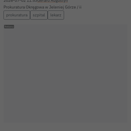
2026-07-02 11:53
Gerard Augustyn
Prokuratura Okręgowa w Jeleniej Górze / ii
prokuratura
szpital
lekarz