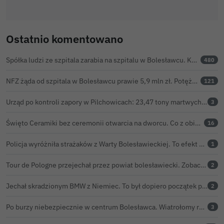
Ostatnio komentowano
Spółka ludzi ze szpitala zarabia na szpitalu w Bolesławcu. Kwoty pozostają tajne
480
NFZ żąda od szpitala w Bolesławcu prawie 5,9 mln zł. Potężny cios po kontroli rozliczeń
121
Urząd po kontroli zapory w Pilchowicach: 23,47 tony martwych ryb i zawiadomienie do prokuratury
3
Święto Ceramiki bez ceremonii otwarcia na dworcu. Co z obietnicą prezydenta Bolesławca?
16
Policja wyróżniła strażaków z Warty Bolesławieckiej. To efekt nocnej akcji, która zakończyła się sukcesem
1
Tour de Pologne przejechał przez powiat bolesławiecki. Zobacz wideo z Zebrzydowej
2
Jechał skradzionym BMW z Niemiec. To był dopiero początek problemów 33-latka
2
Po burzy niebezpiecznie w centrum Bolesławca. Wiatrołomy runęły na podwórko
3