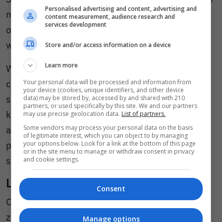
Personalised advertising and content, advertising and
miejsca na oddziale intensywnej terapii,
content measurement, audience research and
services development
odmówiła przyjęcia pacjenta, który znajdował się
w trakcie zatrzymania krążenia.
Store and/or access information on a device
Learn more
Według aktu oskarżenia nie zabezpieczono
chorego do czasu znalezienia miejsca w innym
Your personal data will be processed and information from
your device (cookies, unique identifiers, and other device
szpitalu ani nie przeprowadzono wymaganej
data) may be stored by, accessed by and shared with 210
partners, or used specifically by this site. We and our partners
konsultacji z lekarzem specjalistą
may use precise geolocation data.
List of partners.
Some vendors may process your personal data on the basis
anestezjologiem przed decyzją o przekazaniu
of legitimate interest, which you can object to by managing
pacjenta do oddalonego o około 24 kilometry
your options below. Look for a link at the bottom of this page
or in the site menu to manage or withdraw consent in privacy
szpitala w Zgorzelcu.
and cookie settings.
Lekarka nie przyznaje się do winy
Consent
Oskarżona nie przyznała się do popełnienia
zarzucanego jej czynu i złożyła wyjaśnienia.
Manage options