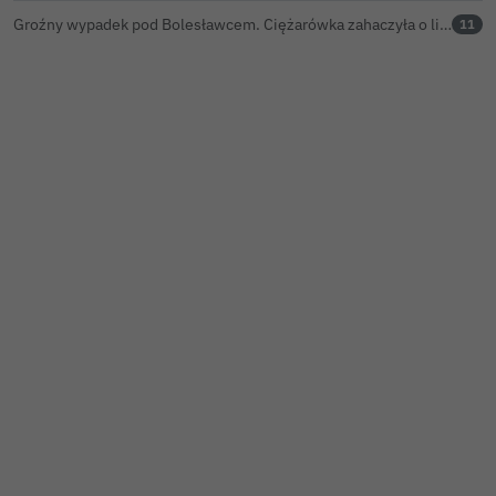
Groźny wypadek pod Bolesławcem. Ciężarówka zahaczyła o linię wysokiego napięcia
11