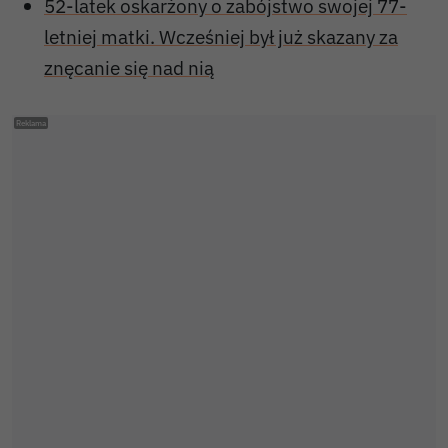
52-latek oskarżony o zabójstwo swojej 77-
letniej matki. Wcześniej był już skazany za
znęcanie się nad nią