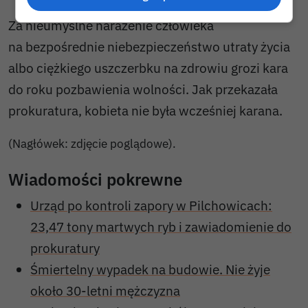
Za nieumyślne narażenie człowieka
na bezpośrednie niebezpieczeństwo utraty życia
albo ciężkiego uszczerbku na zdrowiu grozi kara
do roku pozbawienia wolności. Jak przekazała
prokuratura, kobieta nie była wcześniej karana.
(Nagłówek: zdjęcie poglądowe).
Wiadomości pokrewne
Urząd po kontroli zapory w Pilchowicach:
23,47 tony martwych ryb i zawiadomienie do
prokuratury
Śmiertelny wypadek na budowie. Nie żyje
około 30-letni mężczyzna