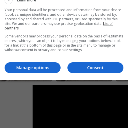
Learn more
Your personal data will be processed and information from your device
(cookies, unique identifiers, and other device data) may be stored by,
accessed by and shared with 210 partners, or used specifically by this
site. We and our partners may use precise geolocation data.
List of
partners.
Some vendors may process your personal data on the basis of legitimate
interest, which you can object to by managing your options below. Look
for a link at the bottom of this page or in the site menu to manage or
withdraw consent in privacy and cookie settings.
Manage options
Consent