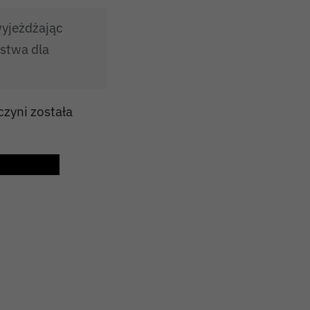
wyjeżdżając
ństwa dla
czyni została