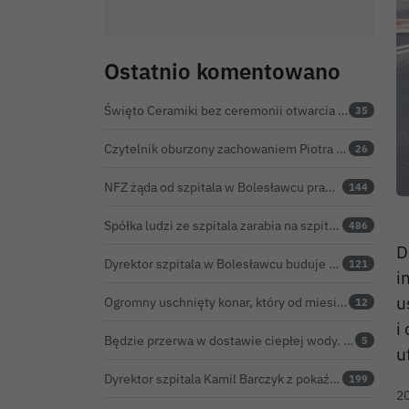
Ostatnio komentowano
Święto Ceramiki bez ceremonii otwarcia na dworcu. Co z obietnicą prezydenta Bolesławca?
35
Czytelnik oburzony zachowaniem Piotra Romana na rocznicy prezydentury Karola Nawrockiego. Obejrzeliśmy nagranie
26
NFZ żąda od szpitala w Bolesławcu prawie 5,9 mln zł. Potężny cios po kontroli rozliczeń
144
Spółka ludzi ze szpitala zarabia na szpitalu w Bolesławcu. Kwoty pozostają tajne
486
D
Dyrektor szpitala w Bolesławcu buduje medyczne imperium. „Gazeta Wyborcza” opisuje jego działalność w całej Polsce
121
i
u
Ogromny uschnięty konar, który od miesięcy zagrażał ludziom w Bolesławcu, wycięty
12
i
Będzie przerwa w dostawie ciepłej wody. ZEC Bolesławiec zapowiada prace remontowe
5
u
Dyrektor szpitala Kamil Barczyk z pokaźnym majątkiem
199
2