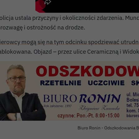
olicja ustala przyczyny i okoliczności zdarzenia. Mun
 rozwagę i ostrożność na drodze.
ierowcy mogą się na tym odcinku spodziewać utrudn
ablokowana. Objazd – przez ulice Ceramiczną i Widok
Biuro Ronin - Odszkodowania B