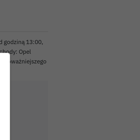
d godziną 13:00,
ochody: Opel
ic poważniejszego