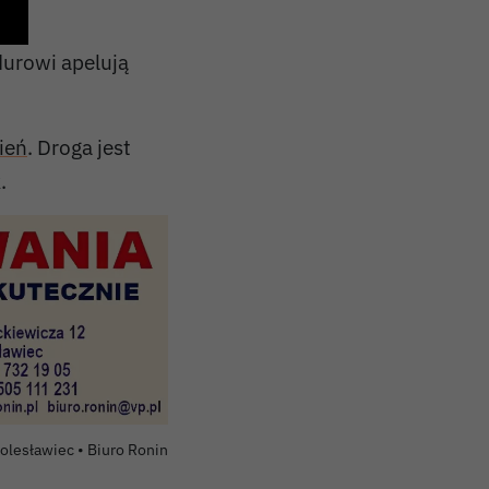
durowi apelują
ień
. Droga jest
.
Autor zdjęcia:
olesławiec •
Biuro Ronin