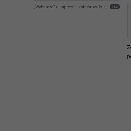
„Wyborcza” o imprezie szpitala św. Łukasza: kontrowersyjna gala dla pracowników
362
Z
p