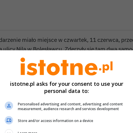
darzenie miało miejsce w czwartek, 11 czerwca, prze
a ulicy Nila w Bolesławcu. Zderzyły się tam dwa sam
 Toyota Ze wstępnych informacji wynika, że nikomu n
ię nie stało.
istotne.pl asks for your consent to use your
personal data to:
Personalised advertising and content, advertising and content
measurement, audience research and services development
Store and/or access information on a device