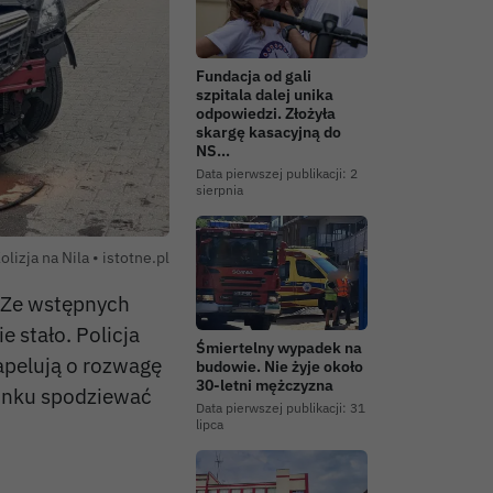
Fundacja od gali
szpitala dalej unika
odpowiedzi. Złożyła
skargę kasacyjną do
NS…
Data pierwszej publikacji:
2
sierpnia
Autor zdjęcia:
olizja na Nila •
istotne.pl
. Ze wstępnych
e stało. Policja
Śmiertelny wypadek na
apelują o rozwagę
budowie. Nie żyje około
30-letni mężczyzna
cinku spodziewać
Data pierwszej publikacji:
31
lipca