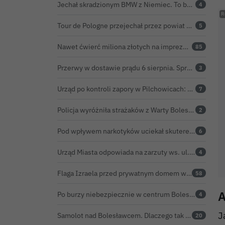
Jechał skradzionym BMW z Niemiec. To był dopiero początek problemów 33-latka
4
Tour de Pologne przejechał przez powiat bolesławiecki. Zobacz wideo z Zebrzydowej
5
Nawet ćwierć miliona złotych na imprezę restauratora. BOK nie chce ujawnić kosztów przed Świętem Ceramiki
85
Przerwy w dostawie prądu 6 sierpnia. Sprawdź, czy wyłączenia obejmą Twoją miejscowość
3
Urząd po kontroli zapory w Pilchowicach: 23,47 tony martwych ryb i zawiadomienie do prokuratury
7
Policja wyróżniła strażaków z Warty Bolesławieckiej. To efekt nocnej akcji, która zakończyła się sukcesem
2
Pod wpływem narkotyków uciekał skuterem. Pościg zakończył w polu kukurydzy
6
Urząd Miasta odpowiada na zarzuty ws. ul. Sokolej. „Droga spełnia wszystkie normy”
4
Flaga Izraela przed prywatnym domem w Bolesławcu. Czy można ją legalnie wywiesić?
58
A
Po burzy niebezpiecznie w centrum Bolesławca. Wiatrołomy runęły na podwórko
4
J
Samolot nad Bolesławcem. Dlaczego tak intensywnie krążył?
20