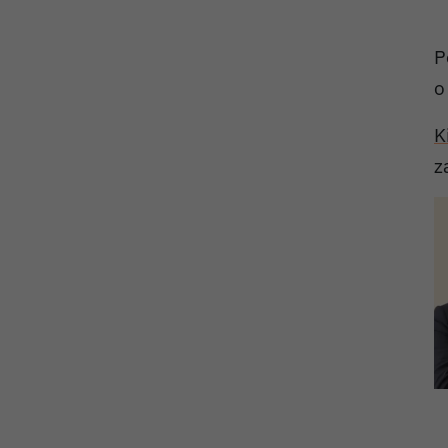
P
o
K
z