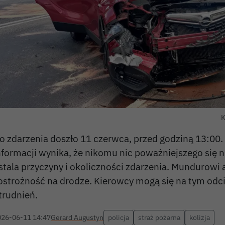
K
o zdarzenia doszło 11 czerwca, przed godziną 13:00
nformacji wynika, że nikomu nic poważniejszego się ni
stala przyczyny i okoliczności zdarzenia. Mundurowi 
 ostrożność na drodze. Kierowcy mogą się na tym od
trudnień.
026-06-11 14:47
Gerard Augustyn
policja
straż pożarna
kolizja