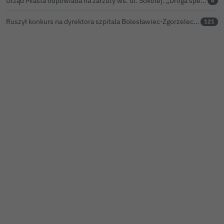
Urząd Miasta odpowiada na zarzuty ws. ul. Sokolej. „Droga spełnia wszystkie normy”
6
Ruszył konkurs na dyrektora szpitala Bolesławiec-Zgorzelec. Rozstrzygnięcie już w czerwcu?
121