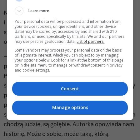
Learn more
Nauczycielka chwaliła każdą pracę. Ślimaki
i kolorowe kompozycje pięciolatków, królewnę
Your personal data will be processed and information from
your device (cookies, unique identifiers, and other device
siedmiolatki i miasto namalowane przez
data) may be stored by, accessed by and shared with 210
partners, or used specifically by this site. We and our partners
ośmiolatkę.
may use precise geolocation data.
List of partners.
Some vendors may process your personal data on the basis
– Są na nim dwie dziewczynki wyprowadzające
of legitimate interest, which you can object to by managing
your options below. Look for a link at the bottom of this page
psy na spacer – wskazała na pracę Wojda-
or in the site menu to manage or withdraw consent in privacy
and cookie settings.
Pytlińska. – Pieski mają się ku sobie i ciągną za
sobą właścicielki trzymające je na smyczy. Między
Consent
psami namalowane jest serduszko, oznacza tu
psią miłość. Jest sklep z ubraniami pełen
Manage options
sukienek i żakietów. Jest rynek miejski, po którym
chodzą ludzie, są gołębie. Autorka opowiada nam
historię. Może o sobie, może taką, którą