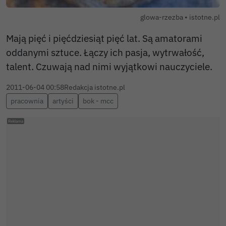
Autor zdjęc
glowa-rzezba •
istotne.pl
Mają pięć i pięćdziesiąt pięć lat. Są amatorami
oddanymi sztuce. Łączy ich pasja, wytrwałość,
talent. Czuwają nad nimi wyjątkowi nauczyciele.
2011-06-04 00:58
Redakcja istotne.pl
pracownia
artyści
bok - mcc