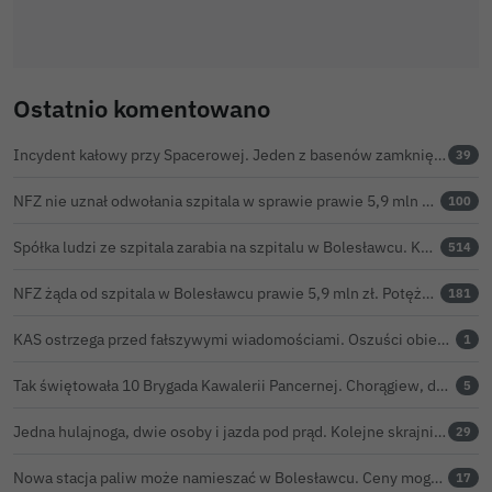
Ostatnio komentowano
Incydent kałowy przy Spacerowej. Jeden z basenów zamknięty do odwołania
39
NFZ nie uznał odwołania szpitala w sprawie prawie 5,9 mln zł. Barczyk: rozważamy sąd
100
Spółka ludzi ze szpitala zarabia na szpitalu w Bolesławcu. Kwoty pozostają tajne
514
NFZ żąda od szpitala w Bolesławcu prawie 5,9 mln zł. Potężny cios po kontroli rozliczeń
181
KAS ostrzega przed fałszywymi wiadomościami. Oszuści obiecują zwrot podatku PIT
1
Tak świętowała 10 Brygada Kawalerii Pancernej. Chorągiew, defilada i pokaz lotniczy
5
Jedna hulajnoga, dwie osoby i jazda pod prąd. Kolejne skrajnie nieodpowiedzialne zachowanie na ulicach Bolesławca
29
Nowa stacja paliw może namieszać w Bolesławcu. Ceny mogą być niższe nawet o 30 groszy na litrze
17