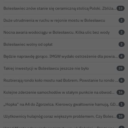
Bolesławiec znów stanie się ceramiczną stolicą Polski. Zbliża się 32. Święto Ceramiki
13
Duże utrudnienia w ruchu w rejonie mostu w Bolesławcu
2
Nocna awaria wodociągu w Bolesławcu. Kilka ulic bez wody
2
Bolesławiec wolny od opłat
2
Będzie naprawdę gorąco. IMGW wydało ostrzeżenie dla powiatu bolesławieckiego
4
Takiej inwestycji w Bolesławcu jeszcze nie było
29
Rozbierają rondo koło mostu nad Bobrem. Powstanie tu rondo turbinowe
6
Kolejne zderzenie samochodów w stałym punkcie na obwodnicy Bolesławca
16
„Hopka” na A4 do Zgorzelca. Kierowcy gwałtownie hamują, GDDKiA wyjaśnia, skąd problem
1
Użytkownicy hulajnóg coraz większym problemem. Czy Bolesławiec powinien pójść śladem Gniezna?
10