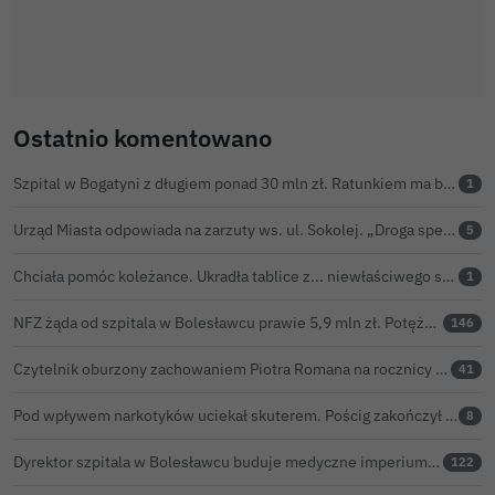
Ostatnio komentowano
Szpital w Bogatyni z długiem ponad 30 mln zł. Ratunkiem ma być połączenie z Bolesławcem
1
Urząd Miasta odpowiada na zarzuty ws. ul. Sokolej. „Droga spełnia wszystkie normy”
5
Chciała pomóc koleżance. Ukradła tablice z... niewłaściwego samochodu
1
NFZ żąda od szpitala w Bolesławcu prawie 5,9 mln zł. Potężny cios po kontroli rozliczeń
146
Czytelnik oburzony zachowaniem Piotra Romana na rocznicy prezydentury Karola Nawrockiego. Obejrzeliśmy nagranie
41
Pod wpływem narkotyków uciekał skuterem. Pościg zakończył w polu kukurydzy
8
Dyrektor szpitala w Bolesławcu buduje medyczne imperium. „Gazeta Wyborcza” opisuje jego działalność w całej Polsce
122