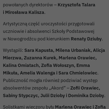
powołanych dyrektorów –
Krzysztofa Talara
i Mirosława Kalisza
.
Artystyczną część uroczystości przygotowali
uczniowie i absolwenci Szkoły Podstawowej
w Nowogrodźcu pod kierunkiem
Renaty Dziuby
.
Wystąpili:
Sara Kapusta, Milena Urbaniak, Alicja
Mierzwa, Zuzanna Kurek, Marlena Orawiec,
Kalina Omiatach, Zofia Wołoszyn, Emma
Mikuła, Amelia Walenga i Sara Chmielowiec
.
Publiczność mogła również podziwiać występ
absolwentów zespołu „Akord” –
Zofii Orawiec,
Sabiny Stypczyc, Julii Dzioby i Dominika Dzioby
.
Solistkami wieczoru były
Marlena Orawiec i Zofia