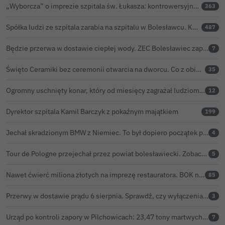
„Wyborcza” o imprezie szpitala św. Łukasza: kontrowersyjna gala dla pracowników
363
Spółka ludzi ze szpitala zarabia na szpitalu w Bolesławcu. Kwoty pozostają tajne
487
Będzie przerwa w dostawie ciepłej wody. ZEC Bolesławiec zapowiada prace remontowe
7
Święto Ceramiki bez ceremonii otwarcia na dworcu. Co z obietnicą prezydenta Bolesławca?
35
Ogromny uschnięty konar, który od miesięcy zagrażał ludziom w Bolesławcu, wycięty
12
Dyrektor szpitala Kamil Barczyk z pokaźnym majątkiem
199
Jechał skradzionym BMW z Niemiec. To był dopiero początek problemów 33-latka
4
Tour de Pologne przejechał przez powiat bolesławiecki. Zobacz wideo z Zebrzydowej
5
Nawet ćwierć miliona złotych na imprezę restauratora. BOK nie chce ujawnić kosztów przed Świętem Ceramiki
85
Przerwy w dostawie prądu 6 sierpnia. Sprawdź, czy wyłączenia obejmą Twoją miejscowość
3
Urząd po kontroli zapory w Pilchowicach: 23,47 tony martwych ryb i zawiadomienie do prokuratury
7