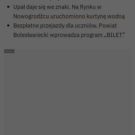
Upał daje się we znaki. Na Rynku w
Nowogrodźcu uruchomiono kurtynę wodną
Bezpłatne przejazdy dla uczniów. Powiat
Bolesławiecki wprowadza program „BILET”