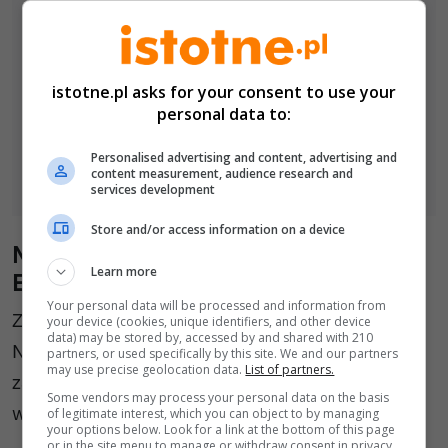
istotne.pl asks for your consent to use your
personal data to:
Personalised advertising and content, advertising and
content measurement, audience research and
services development
Store and/or access information on a device
Nagrody Burmistrza z okazji Dnia
Learn more
Edukacji Narodowej
Your personal data will be processed and information from
Z okazji Dnia Edukacji Narodowej Burmistrz
your device (cookies, unique identifiers, and other device
data) may be stored by, accessed by and shared with 210
Nowogrodźca wyróżniła również nauczycieli
partners, or used specifically by this site. We and our partners
may use precise geolocation data.
List of partners.
za szczególne osiągnięcia dydaktyczne,
Some vendors may process your personal data on the basis
wychowawcze i organizacyjne.
of legitimate interest, which you can object to by managing
your options below. Look for a link at the bottom of this page
or in the site menu to manage or withdraw consent in privacy