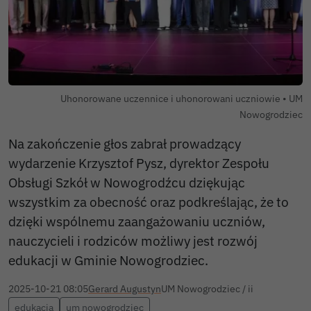
Autor
Uhonorowane uczennice i uhonorowani uczniowie •
UM
Nowogrodziec
Na zakończenie głos zabrał prowadzący
wydarzenie Krzysztof Pysz, dyrektor Zespołu
Obsługi Szkół w Nowogrodźcu dziękując
wszystkim za obecność oraz podkreślając, że to
dzięki wspólnemu zaangażowaniu uczniów,
nauczycieli i rodziców możliwy jest rozwój
edukacji w Gminie Nowogrodziec.
2025-10-21 08:05
Gerard Augustyn
UM Nowogrodziec / ii
edukacja
um nowogrodziec