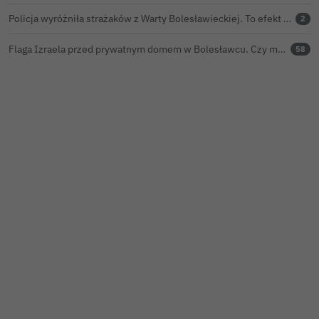
Policja wyróżniła strażaków z Warty Bolesławieckiej. To efekt nocnej akcji, która zakończyła się sukcesem
2
Flaga Izraela przed prywatnym domem w Bolesławcu. Czy można ją legalnie wywiesić?
58