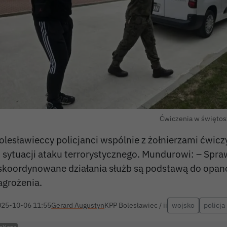
Ćwiczenia w świętos
olesławieccy policjanci wspólnie z żołnierzami ćwiczy
 sytuacji ataku terrorystycznego. Mundurowi: – Spr
 skoordynowane działania służb są podstawą do opa
agrożenia.
025-10-06 11:55
Gerard Augustyn
KPP Bolesławiec / ii
wojsko
policja