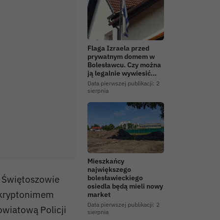
Flaga Izraela przed
prywatnym domem w
Bolesławcu. Czy można
ją legalnie wywiesić…
Data pierwszej publikacji:
2
sierpnia
Mieszkańcy
największego
 Świętoszowie
bolesławieckiego
osiedla będą mieli nowy
 kryptonimem
market
Data pierwszej publikacji:
2
wiatową Policji
sierpnia