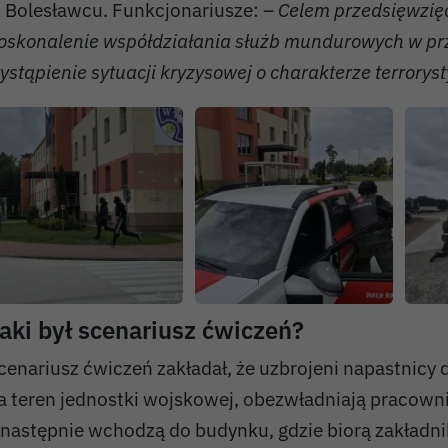
 Bolesławcu. Funkcjonariusze: –
Celem przedsięwzięc
oskonalenie współdziałania służb mundurowych w p
ystąpienie sytuacji kryzysowej o charakterze terrorys
aki był scenariusz ćwiczeń?
cenariusz ćwiczeń zakładał, że uzbrojeni napastnicy d
a teren jednostki wojskowej, obezwładniają pracown
 następnie wchodzą do budynku, gdzie biorą zakładni