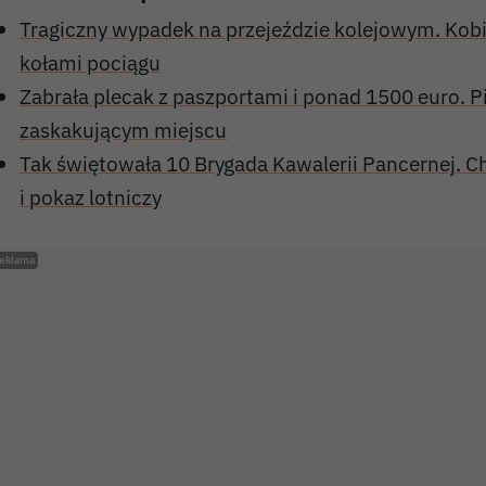
Tragiczny wypadek na przejeździe kolejowym. Kobi
kołami pociągu
Zabrała plecak z paszportami i ponad 1500 euro. P
zaskakującym miejscu
Tak świętowała 10 Brygada Kawalerii Pancernej. Ch
i pokaz lotniczy