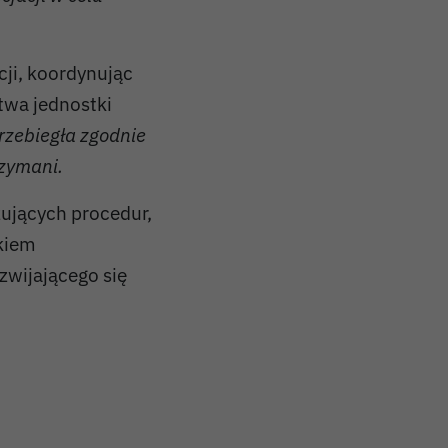
cji, koordynując
twa jednostki
rzebiegła zgodnie
rzymani.
ujących procedur,
skiem
zwijającego się