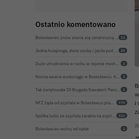
Ostatnio komentowano
Bolesławiec znów stanie się ceramiczną stolicą Polski. Zbliża się 32. Święto Ceramiki
13
Jedna hulajnoga, dwie osoby i jazda pod prąd. Kolejne skrajnie nieodpowiedzialne zachowanie na ulicach Bolesławca
28
Duże utrudnienia w ruchu w rejonie mostu w Bolesławcu
2
Nocna awaria wodociągu w Bolesławcu. Kilka ulic bez wody
2
B
Tak świętowała 10 Brygada Kawalerii Pancernej. Chorągiew, defilada i pokaz lotniczy
2
w
i
NFZ żąda od szpitala w Bolesławcu prawie 5,9 mln zł. Potężny cios po kontroli rozliczeń
179
z
Spółka ludzi ze szpitala zarabia na szpitalu w Bolesławcu. Kwoty pozostają tajne
512
2
Bolesławiec wolny od opłat
2