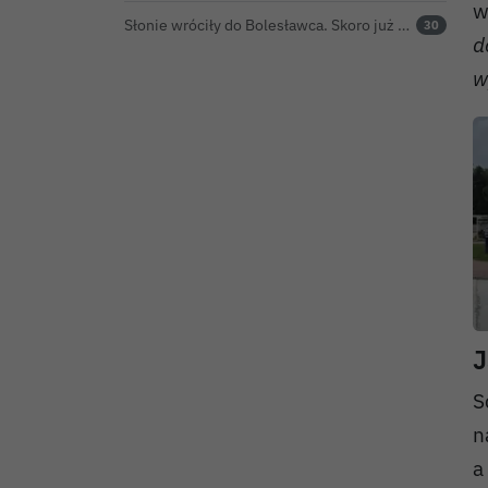
w
Słonie wróciły do Bolesławca. Skoro już są, powinny dostać imiona?
30
d
w
J
S
n
a