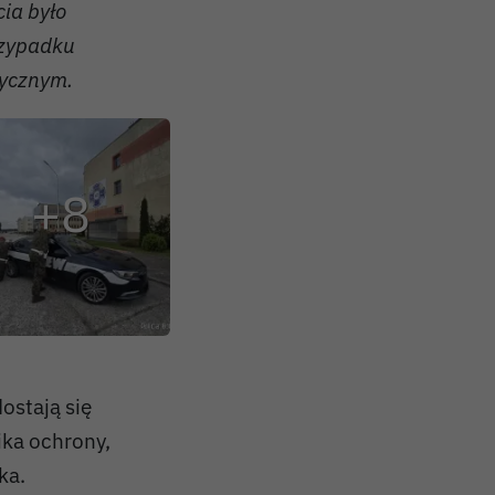
ia było
rzypadku
tycznym.
ostają się
ika ochrony,
ka.