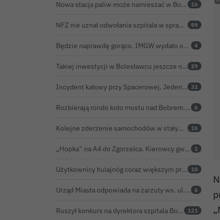
Nowa stacja paliw może namieszać w Bolesławcu. Ceny mogą być niższe nawet o 30 groszy na litrze
16
NFZ nie uznał odwołania szpitala w sprawie prawie 5,9 mln zł. Barczyk: rozważamy sąd
99
Będzie naprawdę gorąco. IMGW wydało ostrzeżenie dla powiatu bolesławieckiego
4
Takiej inwestycji w Bolesławcu jeszcze nie było
29
Incydent kałowy przy Spacerowej. Jeden z basenów zamknięty do odwołania
32
Rozbierają rondo koło mostu nad Bobrem. Powstanie tu rondo turbinowe
6
Kolejne zderzenie samochodów w stałym punkcie na obwodnicy Bolesławca
16
„Hopka” na A4 do Zgorzelca. Kierowcy gwałtownie hamują, GDDKiA wyjaśnia, skąd problem
1
Użytkownicy hulajnóg coraz większym problemem. Czy Bolesławiec powinien pójść śladem Gniezna?
10
N
Urząd Miasta odpowiada na zarzuty ws. ul. Sokolej. „Droga spełnia wszystkie normy”
6
p
„
Ruszył konkurs na dyrektora szpitala Bolesławiec-Zgorzelec. Rozstrzygnięcie już w czerwcu?
121