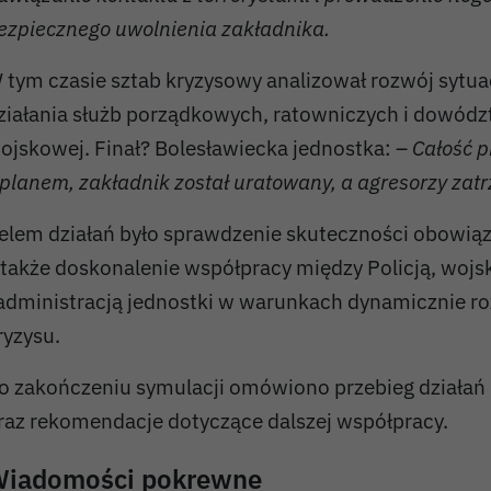
ezpiecznego uwolnienia zakładnika.
 tym czasie sztab kryzysowy analizował rozwój sytua
ziałania służb porządkowych, ratowniczych i dowódz
ojskowej. Finał? Bolesławiecka jednostka: –
Całość p
 planem, zakładnik został uratowany, a agresorzy zat
elem działań było sprawdzenie skuteczności obowiąz
 także doskonalenie współpracy między Policją, woj
 administracją jednostki w warunkach dynamicznie ro
ryzysu.
o zakończeniu symulacji omówiono przebieg działań
raz rekomendacje dotyczące dalszej współpracy.
iadomości pokrewne