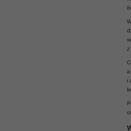
b
W
d
w
z
C
a
i
k
P
o
W