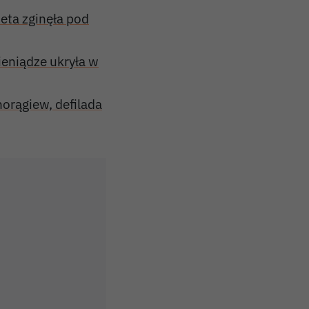
eta zginęła pod
ieniądze ukryła w
orągiew, defilada