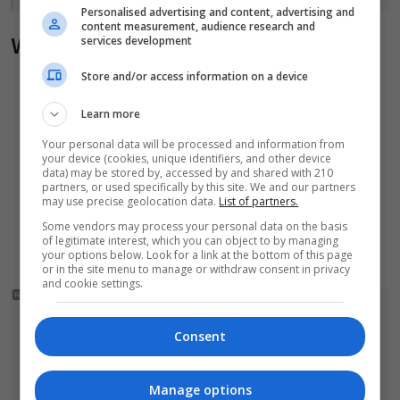
Personalised advertising and content, advertising and
content measurement, audience research and
Wiadomości pokrewne
services development
Kolizja na autostradzie A4. Dostawczak
Store and/or access information on a device
zderzył się z samochodem osobowym
Learn more
Policja wyróżniła strażaków z Warty
Your personal data will be processed and information from
your device (cookies, unique identifiers, and other device
Bolesławieckiej. To efekt nocnej akcji, która
data) may be stored by, accessed by and shared with 210
zakończyła się sukcesem
partners, or used specifically by this site. We and our partners
may use precise geolocation data.
List of partners.
Jechał skradzionym BMW z Niemiec. To był
Some vendors may process your personal data on the basis
of legitimate interest, which you can object to by managing
dopiero początek problemów 33-latka
your options below. Look for a link at the bottom of this page
or in the site menu to manage or withdraw consent in privacy
and cookie settings.
Consent
Manage options