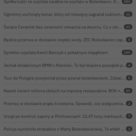
Spółka ludzi ze szpitala zarabia na szpitalu w Bolesławcu. Kwoty pozostają tajne
484
Ogromny uschnięty konar, który od miesięcy zagrażał ludziom w Bolesławcu, wycięty
12
Święto Ceramiki bez ceremonii otwarcia na dworcu. Co z obietnicą prezydenta Bolesławca?
31
Będzie przerwa w dostawie ciepłej wody. ZEC Bolesławiec zapowiada prace remontowe
5
Dyrektor szpitala Kamil Barczyk z pokaźnym majątkiem
199
Jechał skradzionym BMW z Niemiec. To był dopiero początek problemów 33-latka
4
Tour de Pologne przejechał przez powiat bolesławiecki. Zobacz wideo z Zebrzydowej
5
Nawet ćwierć miliona złotych na imprezę restauratora. BOK nie chce ujawnić kosztów przed Świętem Ceramiki
85
Przerwy w dostawie prądu 6 sierpnia. Sprawdź, czy wyłączenia obejmą Twoją miejscowość
3
Urząd po kontroli zapory w Pilchowicach: 23,47 tony martwych ryb i zawiadomienie do prokuratury
7
Policja wyróżniła strażaków z Warty Bolesławieckiej. To efekt nocnej akcji, która zakończyła się sukcesem
2