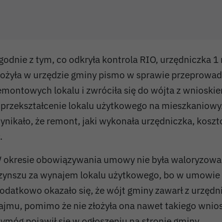
godnie z tym, co odkryła kontrola RIO, urzędniczka 
łożyła w urzędzie gminy pismo w sprawie przeprowad
emontowych lokalu i zwróciła się do wójta z wnioski
 przekształcenie lokalu użytkowego na mieszkaniow
ynikało, że remont, jaki wykonała urzędniczka, koszt
.
 okresie obowiązywania umowy nie była waloryzow
zynszu za wynajem lokalu użytkowego, bo w umowie 
odatkowo okazało się, że wójt gminy zawarł z urzę
ajmu, pomimo że nie złożyła ona nawet takiego wnios
ymóg pojawił się w ogłoszeniu na stronie gminy.