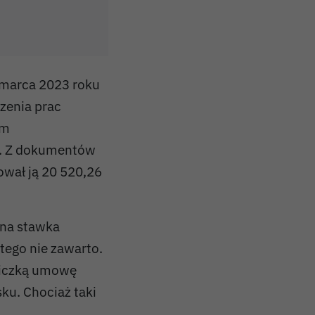
1 marca 2023 roku
zenia prac
em
y. Z dokumentów
ował ją 20 520,26
ana stawka
tego nie zawarto.
dniczką umowę
ku. Chociaż taki