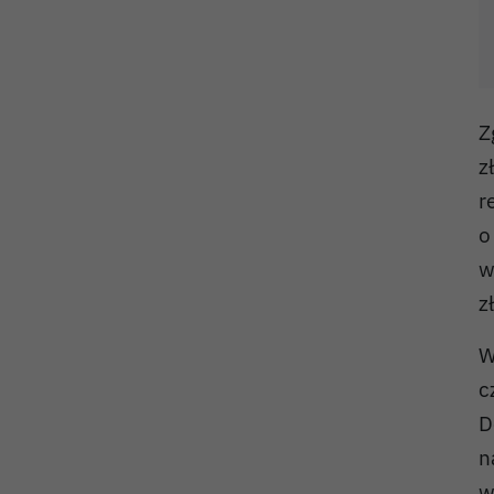
Z
z
r
o
w
zł
W
c
D
n
w