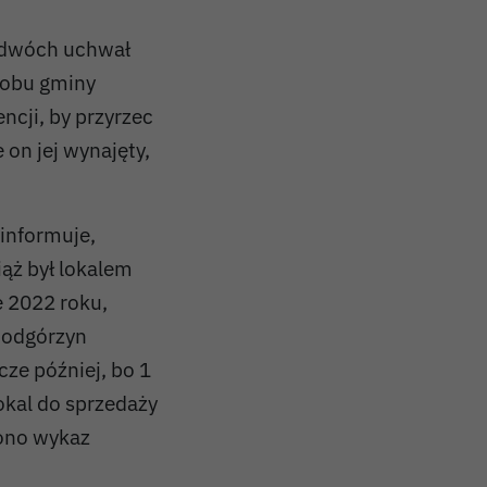
 dwóch uchwał
sobu gminy
ncji, by przyrzec
 on jej wynajęty,
informuje,
ąż był lokalem
 2022 roku,
Podgórzyn
cze później, bo 1
okal do sprzedaży
zono wykaz