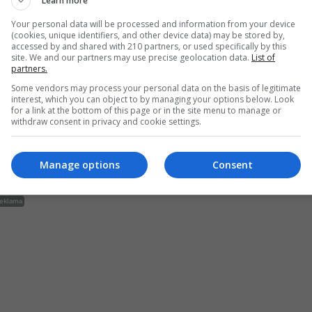
Learn more
udynku i w 2022 roku miał być wykorzystany przez n
Your personal data will be processed and information from your device
araż i pomieszczenia gospodarcze.
(cookies, unique identifiers, and other device data) may be stored by,
accessed by and shared with 210 partners, or used specifically by this
site. We and our partners may use precise geolocation data.
List of
 skład lokalu wchodziły 4 pomieszczenia gospodarcz
partners.
k. 70 m². Umowa została zawarta na czas określony d
Some vendors may process your personal data on the basis of legitimate
interest, which you can object to by managing your options below. Look
025 roku. Przyjmująca lokal zobowiązała się go wy
for a link at the bottom of this page or in the site menu to manage or
withdraw consent in privacy and cookie settings.
a własny koszt, by stał się samodzielnym lokalem mi
o remoncie wójt zobowiązał się sprzedać urzędniczce
Manage options
Consent
ezprzetargowo z obowiązującą bonifikatą.