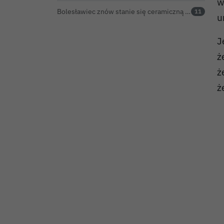
w
Bolesławiec znów stanie się ceramiczną stolicą Polski. Zbliża się 32. Święto Ceramiki
11
u
J
ż
ż
ż