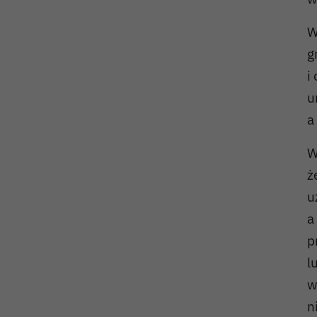
W
g
i
u
a
W
ż
u
a
p
l
w
n