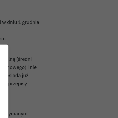
l w dniu 1 grudnia
jem
ku.
rialną (średni
 domowego) i nie
e posiada już
jne przepisy
e utrzymanym