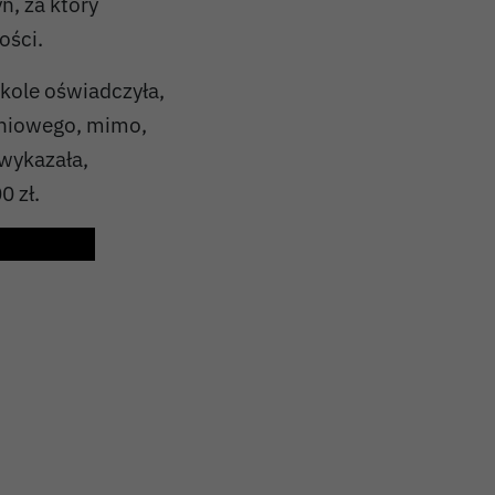
, za który
ości.
okole oświadczyła,
aniowego, mimo,
wykazała,
0 zł.