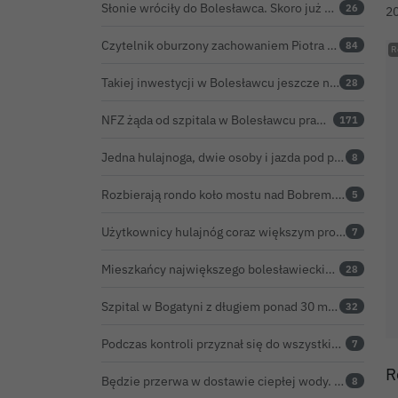
Słonie wróciły do Bolesławca. Skoro już są, powinny dostać imiona?
26
2
Czytelnik oburzony zachowaniem Piotra Romana na rocznicy prezydentury Karola Nawrockiego. Obejrzeliśmy nagranie
84
Takiej inwestycji w Bolesławcu jeszcze nie było
28
NFZ żąda od szpitala w Bolesławcu prawie 5,9 mln zł. Potężny cios po kontroli rozliczeń
171
Jedna hulajnoga, dwie osoby i jazda pod prąd. Kolejne skrajnie nieodpowiedzialne zachowanie na ulicach Bolesławca
8
Rozbierają rondo koło mostu nad Bobrem. Powstanie tu rondo turbinowe
5
Użytkownicy hulajnóg coraz większym problemem. Czy Bolesławiec powinien pójść śladem Gniezna?
7
Mieszkańcy największego bolesławieckiego osiedla będą mieli nowy market
28
Szpital w Bogatyni z długiem ponad 30 mln zł. Ratunkiem ma być połączenie z Bolesławcem
32
Podczas kontroli przyznał się do wszystkiego. Kierowca natychmiast stracił prawo jazdy
7
R
Będzie przerwa w dostawie ciepłej wody. ZEC Bolesławiec zapowiada prace remontowe
8