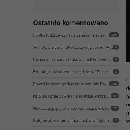
Ostatnio komentowano
Spółka ludzi ze szpitala zarabia na szpitalu w Bolesławcu. Kwoty pozostają tajne
505
Twardy, Chrobry i BKS zaczynają sezon. W Nowogrodźcu derby i pomoc dla Jakuba w powrocie do zdrowia
4
Uwaga mieszkańcy bloków! Jeśli korzystacie z tzw. junkersów, przeczytajcie to koniecznie
4
Brutalny atak ostrym narzędziem. 15-latek w stanie ciężkim trafił do szpitala
3
U
Ruszył konkurs na dyrektora szpitala Bolesławiec-Zgorzelec. Rozstrzygnięcie już w czerwcu?
120
d
n
NFZ nie uznał odwołania szpitala w sprawie prawie 5,9 mln zł. Barczyk: rozważamy sąd
89
o
Nowa stacja paliw może namieszać w Bolesławcu. Ceny mogą być niższe nawet o 30 groszy na litrze
12
m
w
Kolejne zderzenie samochodów w stałym punkcie na obwodnicy Bolesławca
7