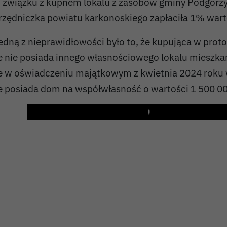
 związku z kupnem lokalu z zasobów gminy Podgórzyn
rzędniczka powiatu karkonoskiego zapłaciła 1% wart
edną z nieprawidłowości było to, że kupująca w prot
e nie posiada innego własnościowego lokalu mieszk
e w oświadczeniu majątkowym z kwietnia 2024 roku 
e posiada dom na współwłasność o wartości 1 500 00
Play