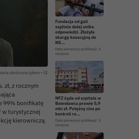
Fundacja od gali
szpitala dalej unika
odpowiedzi. Złożyła
skargę kasacyjną do
NS…
Data pierwszej publikacji:
2
sierpnia
Autor zdjęcia:
ieta obrócona tyłem •
SI
. zł, z rocznym
mająca
NFZ żąda od szpitala w
e 99% bonifikatę
Bolesławcu prawie 5,9
mln zł. Potężny cios po
² w turystycznej
kontroli ro…
nkcję kierowniczą
Data pierwszej publikacji:
5
sierpnia