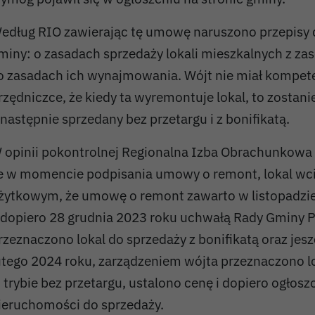
edług RIO zawierając tę umowę naruszono przepisy
miny: o zasadach sprzedaży lokali mieszkalnych z za
 o zasadach ich wynajmowania. Wójt nie miał kompete
rzędniczce, że kiedy ta wyremontuje lokal, to zostanie
 następnie sprzedany bez przetargu i z bonifikatą.
 opinii pokontrolnej Regionalna Izba Obrachunkowa 
e w momencie podpisania umowy o remont, lokal wci
żytkowym, że umowę o remont zawarto w listopadzie
 dopiero 28 grudnia 2023 roku uchwałą Rady Gminy 
rzeznaczono lokal do sprzedaży z bonifikatą oraz jesz
utego 2024 roku, zarządzeniem wójta przeznaczono l
 trybie bez przetargu, ustalono cenę i dopiero ogłos
ieruchomości do sprzedaży.