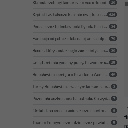
Starosta-zabiegi komercyjne naa ortopedii
10
Szpital św. Łukasza hucznie świętuje sześć lat pod kierownictwem Kamila Barczyka
616
Pędzą przez bolesławiecki Rynek. Piesi muszą uskakiwać przed hulajnogami i rowerami elektrycznymi
34
Fundacja od gali szpitala dalej unika odpowiedzi. Złożyła skargę kasacyjną do NSA
70
Basen, który został nagle zamknięty z powodu „incydentu kałowego”, ponownie otwarty
30
Urząd zmienia godziny pracy. Powodem są ekstremalne upały
15
Bolesławiec pamięta o Powstaniu Warszawskim oraz o walce powstańców z faszyzmem
49
Termy Bolesławiec z ważnym komunikatem. Przez dwa dni nie będzie ciepłej wody pod prysznicami
3
Pozostała uszkodzona balustrada. Co wydarzyło się na moście w Bolesławcu?
7
I
15-latek na crossie uciekał przed kontrolą. Potrącił strażnika leśnego, rozbił się o samochód
8
f
Tour de Pologne przejedzie przez powiat bolesławiecki. Sprawdź, o której peleton będzie w Twojej miejscowości
5
n