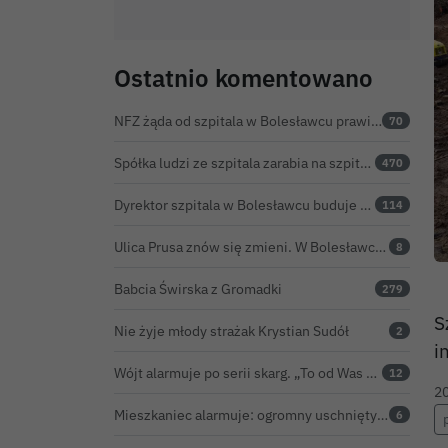
Ostatnio komentowano
NFZ żąda od szpitala w Bolesławcu prawie 5,9 mln zł. Potężny cios po kontroli rozliczeń
70
Spółka ludzi ze szpitala zarabia na szpitalu w Bolesławcu. Kwoty pozostają tajne
470
Dyrektor szpitala w Bolesławcu buduje medyczne imperium. „Gazeta Wyborcza” opisuje jego działalność w całej Polsce
114
Ulica Prusa znów się zmieni. W Bolesławcu powstanie kolejna ceramiczna mozaika
8
Babcia Świrska z Gromadki
279
S
Nie żyje młody strażak Krystian Sudół
2
i
Wójt alarmuje po serii skarg. „To od Was zależy bezpieczeństwo Waszych dzieci”
12
2
Mieszkaniec alarmuje: ogromny uschnięty konar od miesięcy zagraża ludziom w Bolesławcu
6