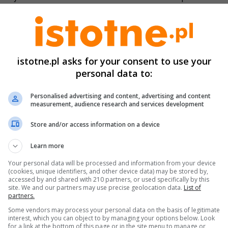
ostowego JNI 31000976 na starorzeczu rzeki Bóbr (ka
rogi powiatowej nr 2273D w pobliżu miejscowości Kra
admieniamy, iż Powiat Bolesławiecki już 15 październi
istotne.pl asks for your consent to use your
nioski dotyczące odbudowy uszkodzonych dróg i m
personal data to:
omocy powodziowej do Dolnośląskiego Urzędu Woje
Personalised advertising and content, advertising and content
measurement, audience research and services development
Play
Store and/or access information on a device
Learn more
Your personal data will be processed and information from your device
(cookies, unique identifiers, and other device data) may be stored by,
accessed by and shared with 210 partners, or used specifically by this
site. We and our partners may use precise geolocation data.
List of
partners.
Some vendors may process your personal data on the basis of legitimate
interest, which you can object to by managing your options below. Look
for a link at the bottom of this page or in the site menu to manage or