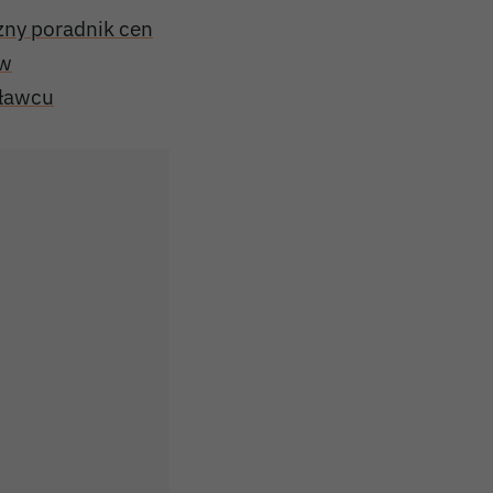
zny poradnik cen
ów
sławcu