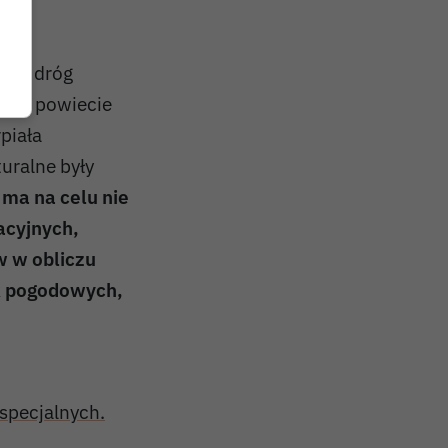
nia dróg
ę po powiecie
piała
uralne były
ma na celu nie
acyjnych,
 w obliczu
sk pogodowych,
specjalnych.