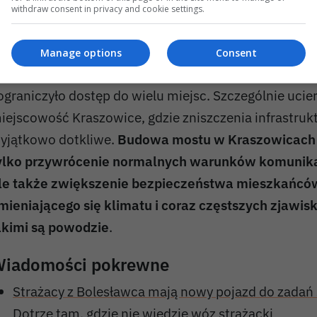
withdraw consent in privacy and cookie settings.
rześniowa powódź spowodowała znaczące uszkodze
Manage options
Consent
raz mostów, co uniemożliwiło sprawne poruszanie si
 ograniczyło dostęp do wielu miejsc. Szczególnie ucier
iejscowość Kraszowice, gdzie zniszczenia infrastrukt
yjątkowo dotkliwe.
Budowa mostu w Kraszowicach 
ylko przywrócenie normalnych warunków komunik
le także zwiększenie bezpieczeństwa mieszkańców
mieniającego się klimatu i coraz częstszych zjawi
akimi są powodzie
.
iadomości pokrewne
Strażacy z Bolesławca mają nowy pojazd do zadań 
Dotrze tam, gdzie nie wjedzie wóz strażacki