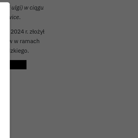
nał ulgi) w ciągu
szowice
.
ka 2024 r. złożył
ostów w ramach
wódzkiego.