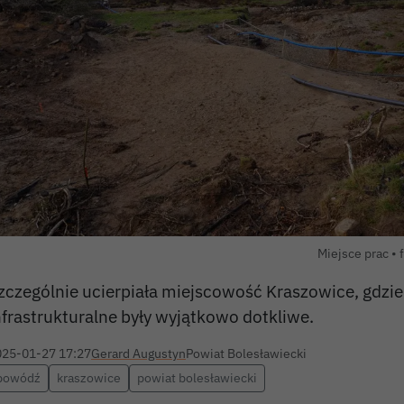
Miejsce prac • 
zczególnie ucierpiała miejscowość Kraszowice, gdzie
nfrastrukturalne były wyjątkowo dotkliwe.
025-01-27 17:27
Gerard Augustyn
Powiat Bolesławiecki
powódź
kraszowice
powiat bolesławiecki