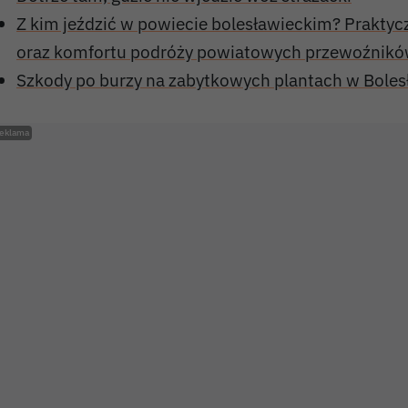
Z kim jeździć w powiecie bolesławieckim? Praktyc
oraz komfortu podróży powiatowych przewoźnik
Szkody po burzy na zabytkowych plantach w Bole