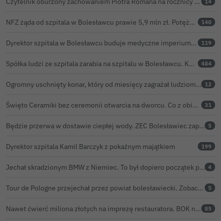
Czytelnik oburzony zachowaniem Piotra Romana na rocznicy prezydentury Karola Nawrockiego. Obejrzeliśmy nagranie
14
NFZ żąda od szpitala w Bolesławcu prawie 5,9 mln zł. Potężny cios po kontroli rozliczeń
140
Dyrektor szpitala w Bolesławcu buduje medyczne imperium. „Gazeta Wyborcza” opisuje jego działalność w całej Polsce
119
Spółka ludzi ze szpitala zarabia na szpitalu w Bolesławcu. Kwoty pozostają tajne
484
Ogromny uschnięty konar, który od miesięcy zagrażał ludziom w Bolesławcu, wycięty
12
Święto Ceramiki bez ceremonii otwarcia na dworcu. Co z obietnicą prezydenta Bolesławca?
31
Będzie przerwa w dostawie ciepłej wody. ZEC Bolesławiec zapowiada prace remontowe
5
Dyrektor szpitala Kamil Barczyk z pokaźnym majątkiem
199
Jechał skradzionym BMW z Niemiec. To był dopiero początek problemów 33-latka
4
Tour de Pologne przejechał przez powiat bolesławiecki. Zobacz wideo z Zebrzydowej
5
Nawet ćwierć miliona złotych na imprezę restauratora. BOK nie chce ujawnić kosztów przed Świętem Ceramiki
85