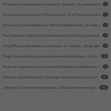
Przerwy w dostawie prądu 6 sierpnia. Sprawdź, czy wyłączenia obejmą Twoją miejscowość
3
Urząd po kontroli zapory w Pilchowicach: 23,47 tony martwych ryb i zawiadomienie do prokuratury
7
Policja wyróżniła strażaków z Warty Bolesławieckiej. To efekt nocnej akcji, która zakończyła się sukcesem
2
Pod wpływem narkotyków uciekał skuterem. Pościg zakończył w polu kukurydzy
6
Urząd Miasta odpowiada na zarzuty ws. ul. Sokolej. „Droga spełnia wszystkie normy”
4
Flaga Izraela przed prywatnym domem w Bolesławcu. Czy można ją legalnie wywiesić?
58
Po burzy niebezpiecznie w centrum Bolesławca. Wiatrołomy runęły na podwórko
4
Samolot nad Bolesławcem. Dlaczego tak intensywnie krążył?
20
„Wyborcza” o imprezie szpitala św. Łukasza: kontrowersyjna gala dla pracowników
362