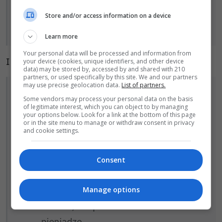
Polska są prawomocne, a wobec P4 nie).
Decyzje dotyczą obecnych i byłych
Store and/or access information on a device
abonentów.
Learn more
Your personal data will be processed and information from
I dodaje:
your device (cookies, unique identifiers, and other device
data) may be stored by, accessed by and shared with 210
partners, or used specifically by this site. We and our partners
may use precise geolocation data.
List of partners.
Konsumencie, jeśli operator uruchomił
Some vendors may process your personal data on the basis
tobie niechciane usługi, zobacz na co
of legitimate interest, which you can object to by managing
your options below. Look for a link at the bottom of this page
możesz m.in. liczyć:
or in the site menu to manage or withdraw consent in privacy
and cookie settings.
Jeśli twoja reklamacja została
rozpatrzona negatywnie lub sam
Consent
wyłączyłeś automatycznie aktywowane
płatne usługi we wskazanym w decyzji
Manage options
okresie, to operator odda ci za nie
pieniądze.