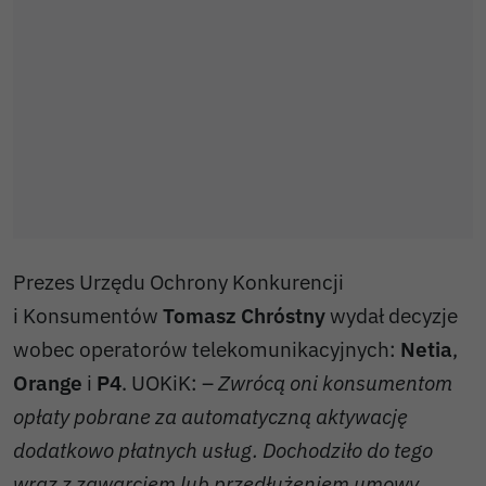
Prezes Urzędu Ochrony Konkurencji
i Konsumentów
Tomasz Chróstny
wydał decyzje
wobec operatorów telekomunikacyjnych:
Netia
,
Orange
i
P4
. UOKiK: –
Zwrócą oni konsumentom
opłaty pobrane za automatyczną aktywację
dodatkowo płatnych usług. Dochodziło do tego
wraz z zawarciem lub przedłużeniem umowy