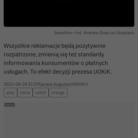
Smartfon • fot. Andrew Guan on Unsplash
Wszystkie reklamacje będą pozytywnie
rozpatrzone, zmienią się też standardy
informowania konsumentów o płatnych
usługach. To efekt decyzji prezesa UOKiK.
2022-04-24 21:07
Gerard Augustyn
UOKiK/ii
play
netia
uokik
orange