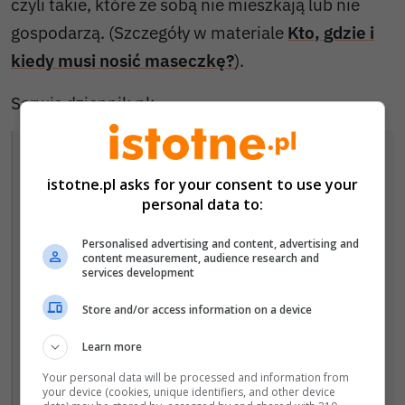
czyli takie, które ze sobą nie mieszkają lub nie
gospodarzą. (Szczegóły w materiale
Kto, gdzie i
kiedy musi nosić maseczkę?
).
Serwis
dziennik.pl
:
Przy legitymowaniu dla ustalenia
tożsamości podczas kontroli drogowej
istotne.pl asks for your consent to use your
personal data to:
funkcjonariusz może żądać odkrycia ust i
nosa. Jak usłyszeliśmy w KGP nakładanie
Personalised advertising and content, advertising and
content measurement, audience research and
mandatów przez policję za brak maseczki
services development
to ostateczność. Jednak w przypadku
Store and/or access information on a device
braku reakcji na pouczenie konsekwencje
Learn more
mogą być kosztowne. Mandat to 500 zł, a
kara administracyjna od 5 tys. zł do 30 tys.
Your personal data will be processed and information from
your device (cookies, unique identifiers, and other device