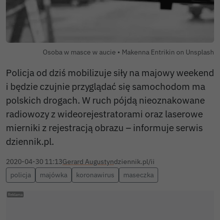
Autor zdjęcia:
Osoba w masce w aucie •
Makenna Entrikin on Unsplash
Policja od dziś mobilizuje siły na majowy weekend
i będzie czujnie przyglądać się samochodom ma
polskich drogach. W ruch pójdą nieoznakowane
radiowozy z wideorejestratorami oraz laserowe
mierniki z rejestracją obrazu – informuje serwis
dziennik.pl.
2020-04-30 11:13
Gerard Augustyn
dziennik.pl/ii
policja
majówka
koronawirus
maseczka