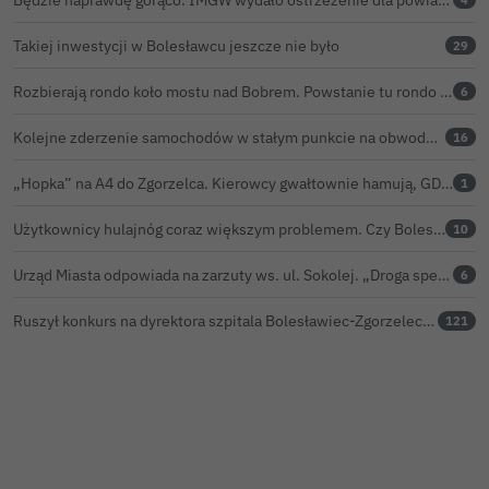
Takiej inwestycji w Bolesławcu jeszcze nie było
29
Rozbierają rondo koło mostu nad Bobrem. Powstanie tu rondo turbinowe
6
Kolejne zderzenie samochodów w stałym punkcie na obwodnicy Bolesławca
16
„Hopka” na A4 do Zgorzelca. Kierowcy gwałtownie hamują, GDDKiA wyjaśnia, skąd problem
1
Użytkownicy hulajnóg coraz większym problemem. Czy Bolesławiec powinien pójść śladem Gniezna?
10
Urząd Miasta odpowiada na zarzuty ws. ul. Sokolej. „Droga spełnia wszystkie normy”
6
Ruszył konkurs na dyrektora szpitala Bolesławiec-Zgorzelec. Rozstrzygnięcie już w czerwcu?
121