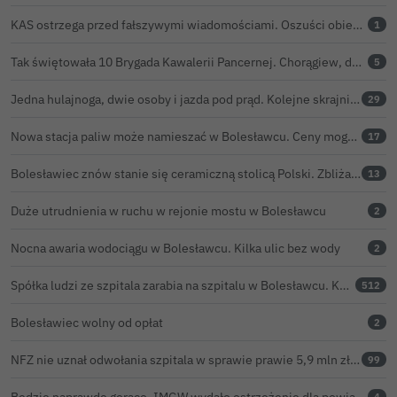
KAS ostrzega przed fałszywymi wiadomościami. Oszuści obiecują zwrot podatku PIT
1
Tak świętowała 10 Brygada Kawalerii Pancernej. Chorągiew, defilada i pokaz lotniczy
5
Jedna hulajnoga, dwie osoby i jazda pod prąd. Kolejne skrajnie nieodpowiedzialne zachowanie na ulicach Bolesławca
29
Nowa stacja paliw może namieszać w Bolesławcu. Ceny mogą być niższe nawet o 30 groszy na litrze
17
Bolesławiec znów stanie się ceramiczną stolicą Polski. Zbliża się 32. Święto Ceramiki
13
Duże utrudnienia w ruchu w rejonie mostu w Bolesławcu
2
Nocna awaria wodociągu w Bolesławcu. Kilka ulic bez wody
2
Spółka ludzi ze szpitala zarabia na szpitalu w Bolesławcu. Kwoty pozostają tajne
512
Bolesławiec wolny od opłat
2
NFZ nie uznał odwołania szpitala w sprawie prawie 5,9 mln zł. Barczyk: rozważamy sąd
99
Będzie naprawdę gorąco. IMGW wydało ostrzeżenie dla powiatu bolesławieckiego
4