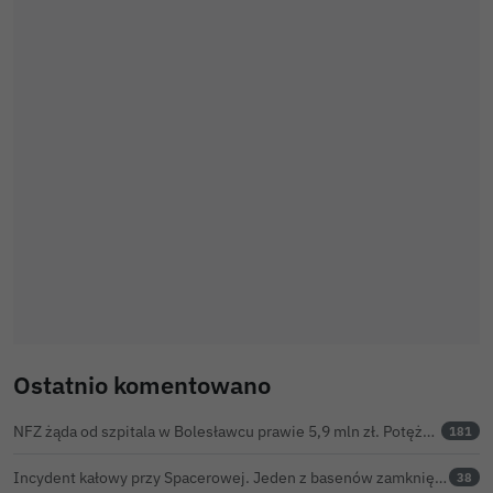
Ostatnio komentowano
NFZ żąda od szpitala w Bolesławcu prawie 5,9 mln zł. Potężny cios po kontroli rozliczeń
181
Incydent kałowy przy Spacerowej. Jeden z basenów zamknięty do odwołania
38