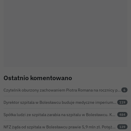
Ostatnio komentowano
Czytelnik oburzony zachowaniem Piotra Romana na rocznicy prezydentury Karola Nawrockiego. Obejrzeliśmy nagranie
6
Dyrektor szpitala w Bolesławcu buduje medyczne imperium. „Gazeta Wyborcza” opisuje jego działalność w całej Polsce
119
Spółka ludzi ze szpitala zarabia na szpitalu w Bolesławcu. Kwoty pozostają tajne
484
NFZ żąda od szpitala w Bolesławcu prawie 5,9 mln zł. Potężny cios po kontroli rozliczeń
139