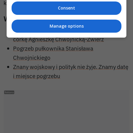
komentować sprawy.
Consent
Wiadomości pokrewne
Manage options
Ostatnie pożegnanie taty Stanisława przez
córkę Agnieszkę Chwojnicką-Zwierz
Pogrzeb pułkownika Stanisława
Chwojnickiego
Znany wojskowy i polityk nie żyje. Znamy datę
i miejsce pogrzebu