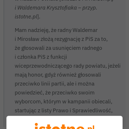
i Waldemara Krysztofiaka – przyp.
istotne.pl
].
Mam nadzieję, że radny Waldemar
i Mirosław złożą rezygnację z PiS za to,
że głosowali za usunięciem radnego
i członka PiS z funkcji
wiceprzewodniczącego rady powiatu, jeżeli
mają honor, gdyż również głosowali
przeciwko linii partii, ale i można
powiedzieć, że przeciwko swoim
wyborcom, którym w kampanii obiecali,
startując z listy Prawo i Sprawiedliwość,
likwidację etatowego członka zarządu.