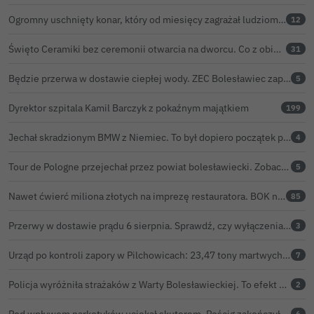
Ogromny uschnięty konar, który od miesięcy zagrażał ludziom w Bolesławcu, wycięty
12
Święto Ceramiki bez ceremonii otwarcia na dworcu. Co z obietnicą prezydenta Bolesławca?
31
Będzie przerwa w dostawie ciepłej wody. ZEC Bolesławiec zapowiada prace remontowe
5
Dyrektor szpitala Kamil Barczyk z pokaźnym majątkiem
199
Jechał skradzionym BMW z Niemiec. To był dopiero początek problemów 33-latka
4
Tour de Pologne przejechał przez powiat bolesławiecki. Zobacz wideo z Zebrzydowej
5
Nawet ćwierć miliona złotych na imprezę restauratora. BOK nie chce ujawnić kosztów przed Świętem Ceramiki
85
Przerwy w dostawie prądu 6 sierpnia. Sprawdź, czy wyłączenia obejmą Twoją miejscowość
3
Urząd po kontroli zapory w Pilchowicach: 23,47 tony martwych ryb i zawiadomienie do prokuratury
7
Policja wyróżniła strażaków z Warty Bolesławieckiej. To efekt nocnej akcji, która zakończyła się sukcesem
2
Pod wpływem narkotyków uciekał skuterem. Pościg zakończył w polu kukurydzy
6