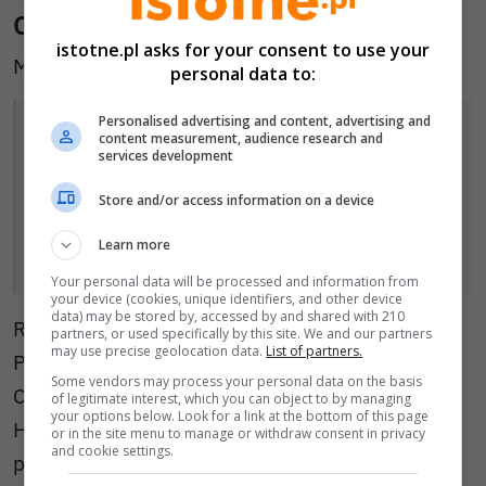
Co zrobi były wiceprzewodniczący?
istotne.pl asks for your consent to use your
M. Stróżyński:
personal data to:
Personalised advertising and content, advertising and
Jestem członkiem PiS i głosowałem tak, jak
content measurement, audience research and
services development
obiecałem swoim wyborcom, zgodnie
z wolą partii i ludzi, którzy na mnie
Store and/or access information on a device
głosowali, bym reprezentował takie
Learn more
stanowisko.
Your personal data will be processed and information from
your device (cookies, unique identifiers, and other device
data) may be stored by, accessed by and shared with 210
Rozmawialiśmy i z etatowym członkiem Zarządu
partners, or used specifically by this site. We and our partners
may use precise geolocation data.
List of partners.
Powiatu Bolesławieckiego Stanisławem
Some vendors may process your personal data on the basis
Chwojnickim, i z wicestarostą Mirosławem
of legitimate interest, which you can object to by managing
your options below. Look for a link at the bottom of this page
Horzempą. (Z tym pierwszym dość długo). Obaj
or in the site menu to manage or withdraw consent in privacy
and cookie settings.
panowie jednak zaznaczyli, że nie chcą