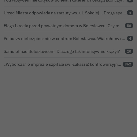
Urząd Miasta odpowiada na zarzuty ws. ul. Sokolej. „Droga spełnia wszystkie normy”
4
Flaga Izraela przed prywatnym domem w Bolesławcu. Czy można ją legalnie wywiesić?
58
Po burzy niebezpiecznie w centrum Bolesławca. Wiatrołomy runęły na podwórko
4
Samolot nad Bolesławcem. Dlaczego tak intensywnie krążył?
20
„Wyborcza” o imprezie szpitala św. Łukasza: kontrowersyjna gala dla pracowników
362