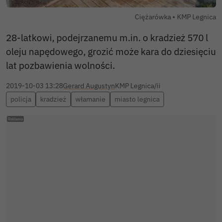
Autor zdjęcia:
Ciężarówka •
KMP Legnica
28-latkowi, podejrzanemu m.in. o kradzież 570 l
oleju napędowego, grozić może kara do dziesięciu
lat pozbawienia wolności.
2019-10-03 13:28
Gerard Augustyn
KMP Legnica/ii
policja
kradzież
włamanie
miasto legnica