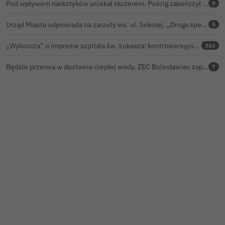
Pod wpływem narkotyków uciekał skuterem. Pościg zakończył w polu kukurydzy
9
Urząd Miasta odpowiada na zarzuty ws. ul. Sokolej. „Droga spełnia wszystkie normy”
5
„Wyborcza” o imprezie szpitala św. Łukasza: kontrowersyjna gala dla pracowników
363
Będzie przerwa w dostawie ciepłej wody. ZEC Bolesławiec zapowiada prace remontowe
7