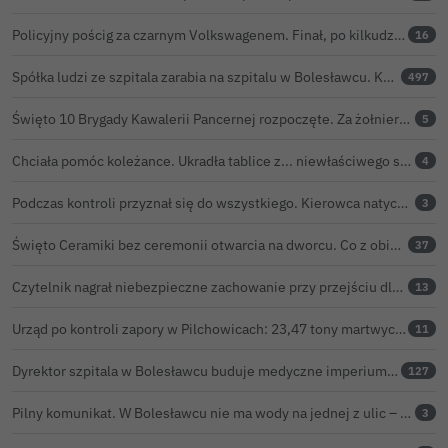
Policyjny pościg za czarnym Volkswagenem. Finał, po kilkudziesięciu kilometrach, w rowie. Wideo
16
Spółka ludzi ze szpitala zarabia na szpitalu w Bolesławcu. Kwoty pozostają tajne
497
Święto 10 Brygady Kawalerii Pancernej rozpoczęte. Za żołnierzami pierwszy dzień uroczystości
5
Chciała pomóc koleżance. Ukradła tablice z... niewłaściwego samochodu
4
Podczas kontroli przyznał się do wszystkiego. Kierowca natychmiast stracił prawo jazdy
3
Święto Ceramiki bez ceremonii otwarcia na dworcu. Co z obietnicą prezydenta Bolesławca?
37
Czytelnik nagrał niebezpieczne zachowanie przy przejściu dla pieszych w Bolesławcu
13
Urząd po kontroli zapory w Pilchowicach: 23,47 tony martwych ryb i zawiadomienie do prokuratury
11
Dyrektor szpitala w Bolesławcu buduje medyczne imperium. „Gazeta Wyborcza” opisuje jego działalność w całej Polsce
127
Pilny komunikat. W Bolesławcu nie ma wody na jednej z ulic – trwa usuwanie awarii
3