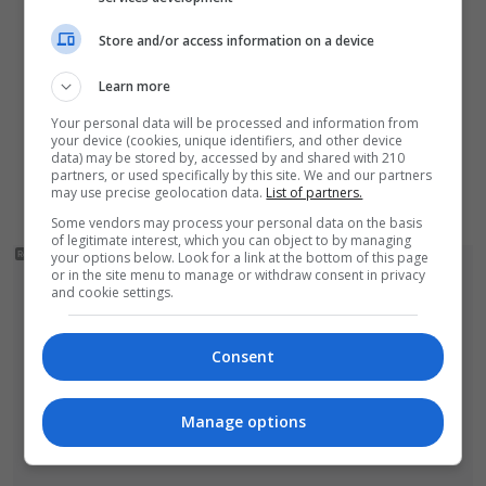
Czytelnik nagrał niebezpieczne zachowanie
Store and/or access information on a device
przy przejściu dla pieszych w Bolesławcu
Learn more
Chciała pomóc koleżance. Ukradła tablice z...
niewłaściwego samochodu
Your personal data will be processed and information from
your device (cookies, unique identifiers, and other device
Kolizja na autostradzie A4. Dostawczak
data) may be stored by, accessed by and shared with 210
partners, or used specifically by this site. We and our partners
zderzył się z samochodem osobowym
may use precise geolocation data.
List of partners.
Some vendors may process your personal data on the basis
of legitimate interest, which you can object to by managing
your options below. Look for a link at the bottom of this page
or in the site menu to manage or withdraw consent in privacy
and cookie settings.
Consent
Manage options