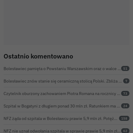
Ostatnio komentowano
Bolesławiec pamięta o Powstaniu Warszawskim oraz o walce powstańców z faszyzmem
51
Bolesławiec znów stanie się ceramiczną stolicą Polski. Zbliża się 32. Święto Ceramiki
7
Czytelnik oburzony zachowaniem Piotra Romana na rocznicy prezydentury Karola Nawrockiego. Obejrzeliśmy nagranie
73
Szpital w Bogatyni z długiem ponad 30 mln zł. Ratunkiem ma być połączenie z Bolesławcem
24
NFZ żąda od szpitala w Bolesławcu prawie 5,9 mln zł. Potężny cios po kontroli rozliczeń
158
NFZ nie uznał odwołania szpitala w sprawie prawie 5,9 mln zł. Barczyk: rozważamy sąd
62