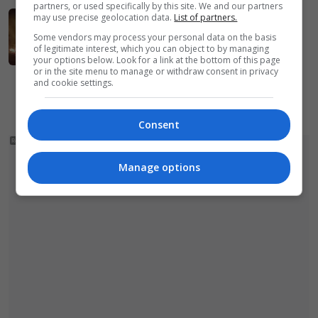
partners, or used specifically by this site. We and our partners
may use precise geolocation data.
List of partners.
2022-02-21
Podpalił dom, żeby… zatrzeć ślady
Some vendors may process your personal data on the basis
of legitimate interest, which you can object to by managing
włamania. Obiekt spłonął doszczętnie
your options below. Look for a link at the bottom of this page
or in the site menu to manage or withdraw consent in privacy
and cookie settings.
«
1
2
3
4
»
Consent
Manage options