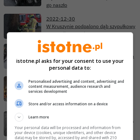
go naszło
2022-12-30
W Kruszynie podpalono dąb szypułkowy
– pomnik przyrody
2022-12-23
Bezczelnie podpalili auto przed domem
istotne.pl asks for your consent to use your
przedsiębiorcy
personal data to:
2022-08-25
Personalised advertising and content, advertising and
Pijany 26-latek podpalił dwa auta na
content measurement, audience research and
services development
Kwiatowym, i to w biały dzień! Wandal
zatrzymany
Store and/or access information on a device
2022-03-18
Learn more
Koktajlem Mołotowa rzucił w hyundaia.
Myślał, że to auto... kolegi. Podpalacz
Your personal data will be processed and information from
your device (cookies, unique identifiers, and other device
zatrzymany
data) may be stored by, accessed by and shared with 210