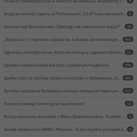
Po burzy niebezpiecznie w centrum Bolesławca. Wiatrołomy runęły na podwórko
4
Urząd po kontroli zapory w Pilchowicach: 23,47 tony martwych ryb i zawiadomienie do prokuratury
5
Samolot nad Bolesławcem. Dlaczego tak intensywnie krążył?
20
„Wyborcza” o imprezie szpitala św. Łukasza: kontrowersyjna gala dla pracowników
362
Ogromny uschnięty konar, który od miesięcy zagrażał ludziom w Bolesławcu, wycięty
11
Dyrektor szpitala Kamil Barczyk z pokaźnym majątkiem
198
Spółka ludzi ze szpitala zarabia na szpitalu w Bolesławcu. Kwoty pozostają tajne
481
Dyrektor szpitala w Bolesławcu buduje medyczne imperium. „Gazeta Wyborcza” opisuje jego działalność w całej Polsce
117
Starosta-zabiegi komercyjne naa ortopedii
13
Policja wyróżniła strażaków z Warty Bolesławieckiej. To efekt nocnej akcji, która zakończyła się sukcesem
1
Jechał skradzionym BMW z Niemiec. To był dopiero początek problemów 33-latka
2