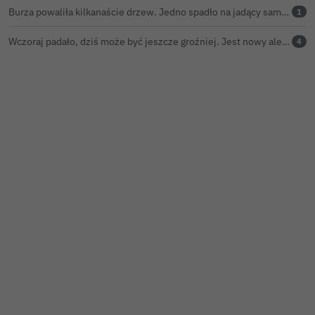
Burza powaliła kilkanaście drzew. Jedno spadło na jadący samochód
1
Wczoraj padało, dziś może być jeszcze groźniej. Jest nowy alert IMGW
4