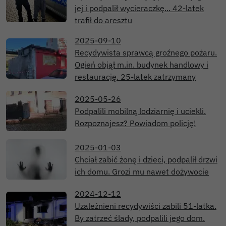
jej i podpalił wycieraczkę... 42-latek
trafił do aresztu
2025-09-10
Recydywista sprawcą groźnego pożaru.
Ogień objął m.in. budynek handlowy i
restaurację. 25-latek zatrzymany
2025-05-26
Podpalili mobilną lodziarnię i uciekli.
Rozpoznajesz? Powiadom policję!
2025-01-03
Chciał zabić żonę i dzieci, podpalił drzwi
ich domu. Grozi mu nawet dożywocie
2024-12-12
Uzależnieni recydywiści zabili 51-latka.
By zatrzeć ślady, podpalili jego dom.