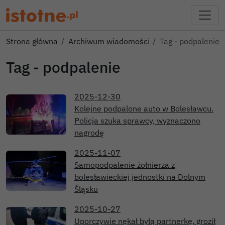
Strona główna
Archiwum wiadomości
Tag - podpalenie
Tag - podpalenie
2025-12-30
Kolejne podpalone auto w Bolesławcu.
Policja szuka sprawcy, wyznaczono
nagrodę
2025-11-07
Samopodpalenie żołnierza z
bolesławieckiej jednostki na Dolnym
Śląsku
2025-10-27
Uporczywie nękał byłą partnerkę, groził