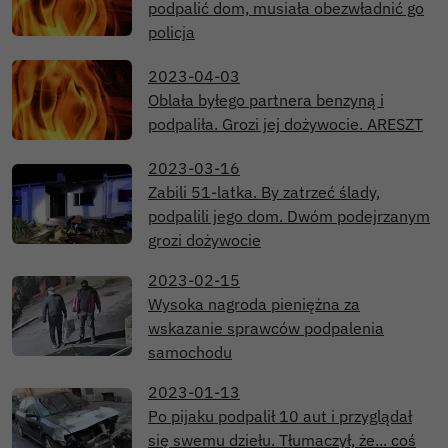
podpalić dom, musiała obezwładnić go
policja
2023-04-03
Oblała byłego partnera benzyną i
podpaliła. Grozi jej dożywocie. ARESZT
2023-03-16
Zabili 51-latka. By zatrzeć ślady,
podpalili jego dom. Dwóm podejrzanym
grozi dożywocie
2023-02-15
Wysoka nagroda pieniężna za
wskazanie sprawców podpalenia
samochodu
2023-01-13
Po pijaku podpalił 10 aut i przyglądał
się swemu dziełu. Tłumaczył, że... coś