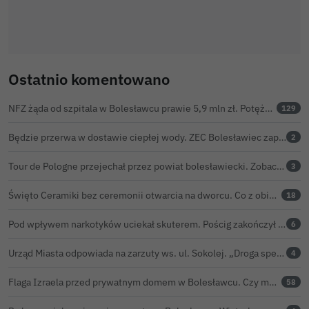
Ostatnio komentowano
NFZ żąda od szpitala w Bolesławcu prawie 5,9 mln zł. Potężny cios po kontroli rozliczeń
129
Będzie przerwa w dostawie ciepłej wody. ZEC Bolesławiec zapowiada prace remontowe
2
Tour de Pologne przejechał przez powiat bolesławiecki. Zobacz wideo z Zebrzydowej
3
Święto Ceramiki bez ceremonii otwarcia na dworcu. Co z obietnicą prezydenta Bolesławca?
18
Pod wpływem narkotyków uciekał skuterem. Pościg zakończył w polu kukurydzy
6
Urząd Miasta odpowiada na zarzuty ws. ul. Sokolej. „Droga spełnia wszystkie normy”
4
Flaga Izraela przed prywatnym domem w Bolesławcu. Czy można ją legalnie wywiesić?
58