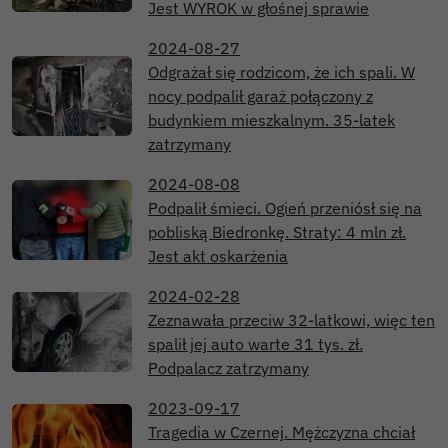
Jest WYROK w głośnej sprawie
2024-08-27
Odgrażał się rodzicom, że ich spali. W
nocy podpalił garaż połączony z
budynkiem mieszkalnym. 35-latek
zatrzymany
2024-08-08
Podpalił śmieci. Ogień przeniósł się na
pobliską Biedronkę. Straty: 4 mln zł.
Jest akt oskarżenia
2024-02-28
Zeznawała przeciw 32-latkowi, więc ten
spalił jej auto warte 31 tys. zł.
Podpalacz zatrzymany
2023-09-17
Tragedia w Czernej. Mężczyzna chciał