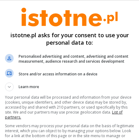
o finału ogólnopolskiego.
odopieczne trenera
Macieja Sawickiego
rozegrały o
ymagających spotkań w trudnych warunkach atmosfe
istotne.pl asks for your consent to use your
ysokich temperaturach przekraczających 30°C. Mimo
personal data to:
onkurencji i intensywnego turnieju, drużyna zapreze
oziom sportowy, ostatecznie zajmując
8. miejsce w 
Personalised advertising and content, advertising and content
measurement, audience research and services development
Play
Store and/or access information on a device
Learn more
Your personal data will be processed and information from your device
(cookies, unique identifiers, and other device data) may be stored by,
accessed by and shared with 210 partners, or used specifically by this
site. We and our partners may use precise geolocation data.
List of
partners.
Some vendors may process your personal data on the basis of legitimate
interest, which you can object to by managing your options below. Look
for a link at the bottom of this page or in the site menu to manage or