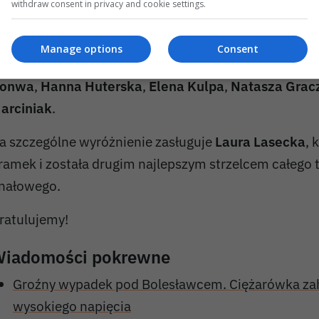
withdraw consent in privacy and cookie settings.
Manage options
Consent
zkołę reprezentowały:
Dominika Jasińska
,
Laura La
onwa
,
Hanna Huterska
,
Elena Kulpa
,
Natasza Grac
arciniak
.
a szczególne wyróżnienie zasługuje
Laura Lasecka
, 
ramek i została drugim najlepszym strzelcem całego t
inałowego.
ratulujemy!
iadomości pokrewne
Groźny wypadek pod Bolesławcem. Ciężarówka zaha
wysokiego napięcia