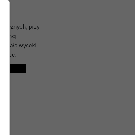
siem
rycznych, przy
 silnej
ntowała wysoki
Polsce
.