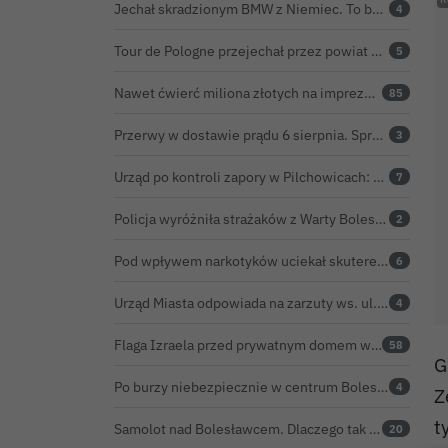
Jechał skradzionym BMW z Niemiec. To był dopiero początek problemów 33-latka
4
Tour de Pologne przejechał przez powiat bolesławiecki. Zobacz wideo z Zebrzydowej
5
Nawet ćwierć miliona złotych na imprezę restauratora. BOK nie chce ujawnić kosztów przed Świętem Ceramiki
85
Przerwy w dostawie prądu 6 sierpnia. Sprawdź, czy wyłączenia obejmą Twoją miejscowość
3
Urząd po kontroli zapory w Pilchowicach: 23,47 tony martwych ryb i zawiadomienie do prokuratury
7
Policja wyróżniła strażaków z Warty Bolesławieckiej. To efekt nocnej akcji, która zakończyła się sukcesem
2
Pod wpływem narkotyków uciekał skuterem. Pościg zakończył w polu kukurydzy
6
Urząd Miasta odpowiada na zarzuty ws. ul. Sokolej. „Droga spełnia wszystkie normy”
4
Flaga Izraela przed prywatnym domem w Bolesławcu. Czy można ją legalnie wywiesić?
58
G
Po burzy niebezpiecznie w centrum Bolesławca. Wiatrołomy runęły na podwórko
4
Z
t
Samolot nad Bolesławcem. Dlaczego tak intensywnie krążył?
20