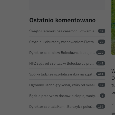
Ostatnio komentowano
Święto Ceramiki bez ceremonii otwarcia na dworcu. Co z obietnicą prezydenta Bolesławca?
32
Czytelnik oburzony zachowaniem Piotra Romana na rocznicy prezydentury Karola Nawrockiego. Obejrzeliśmy nagranie
20
Dyrektor szpitala w Bolesławcu buduje medyczne imperium. „Gazeta Wyborcza” opisuje jego działalność w całej Polsce
120
NFZ żąda od szpitala w Bolesławcu prawie 5,9 mln zł. Potężny cios po kontroli rozliczeń
141
W
Spółka ludzi ze szpitala zarabia na szpitalu w Bolesławcu. Kwoty pozostają tajne
484
O
t
Ogromny uschnięty konar, który od miesięcy zagrażał ludziom w Bolesławcu, wycięty
12
w
Będzie przerwa w dostawie ciepłej wody. ZEC Bolesławiec zapowiada prace remontowe
5
2
Dyrektor szpitala Kamil Barczyk z pokaźnym majątkiem
199