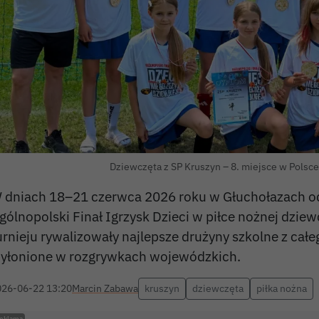
Dziewczęta z SP Kruszyn – 8. miejsce w Polsce
 dniach 18–21 czerwca 2026 roku w Głuchołazach od
gólnopolski Finał Igrzysk Dzieci w piłce nożnej dziew
urnieju rywalizowały najlepsze drużyny szkolne z całe
yłonione w rozgrywkach wojewódzkich.
026-06-22 13:20
Marcin Zabawa
kruszyn
dziewczęta
piłka nożna