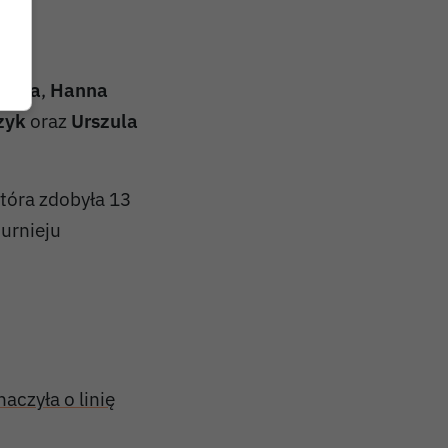
secka
,
Hanna
zyk
oraz
Urszula
która zdobyła 13
urnieju
czyła o linię