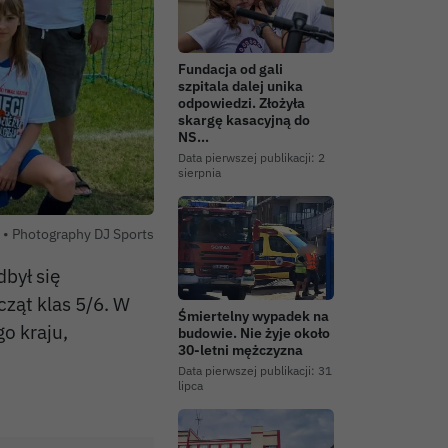
Fundacja od gali
szpitala dalej unika
odpowiedzi. Złożyła
skargę kasacyjną do
NS…
Data pierwszej publikacji:
2
sierpnia
Autor zdjęcia:
 •
Photography DJ Sports
był się
cząt klas 5/6. W
Śmiertelny wypadek na
go kraju,
budowie. Nie żyje około
30-letni mężczyzna
Data pierwszej publikacji:
31
lipca