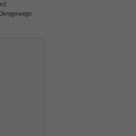
mi!
y Okręgowego