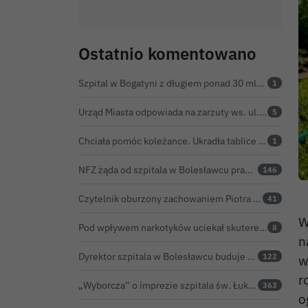
Ostatnio komentowano
Szpital w Bogatyni z długiem ponad 30 mln zł. Ratunkiem ma być połączenie z Bolesławcem
1
Urząd Miasta odpowiada na zarzuty ws. ul. Sokolej. „Droga spełnia wszystkie normy”
5
Chciała pomóc koleżance. Ukradła tablice z... niewłaściwego samochodu
1
NFZ żąda od szpitala w Bolesławcu prawie 5,9 mln zł. Potężny cios po kontroli rozliczeń
146
Czytelnik oburzony zachowaniem Piotra Romana na rocznicy prezydentury Karola Nawrockiego. Obejrzeliśmy nagranie
41
W
Pod wpływem narkotyków uciekał skuterem. Pościg zakończył w polu kukurydzy
8
n
Dyrektor szpitala w Bolesławcu buduje medyczne imperium. „Gazeta Wyborcza” opisuje jego działalność w całej Polsce
122
w
r
„Wyborcza” o imprezie szpitala św. Łukasza: kontrowersyjna gala dla pracowników
363
o