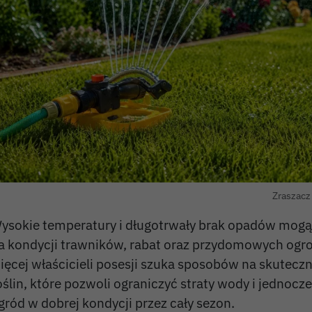
Zraszacz
ysokie temperatury i długotrwały brak opadów mogą 
a kondycji trawników, rabat oraz przydomowych ogr
ięcej właścicieli posesji szuka sposobów na skutecz
oślin, które pozwoli ograniczyć straty wody i jednocz
gród w dobrej kondycji przez cały sezon.