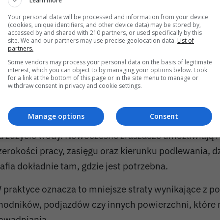
Learn more
d kilkudziesięciu do nawet kilkuset metrów kwadrat
Your personal data will be processed and information from your device
(cookies, unique identifiers, and other device data) may be stored by,
zeroki wybór takich urządzeń można znaleźć pod ad
accessed by and shared with 210 partners, or used specifically by this
site. We and our partners may use precise geolocation data.
List of
ttps://www.mediaexpert.pl/dom-i-ogrod/nawadniani
partners.
Some vendors may process your personal data on the basis of legitimate
estawy-zraszajace
interest, which you can object to by managing your options below. Look
for a link at the bottom of this page or in the site menu to manage or
szczędność wody staje się coraz ważnie
withdraw consent in privacy and cookie settings.
osnące ceny mediów sprawiają, że właściciele ogrod
Manage options
Consent
wracają uwagę nie tylko na skuteczność podlewania, 
a zużycie wody. Nowoczesne zraszacze umożliwiają r
zerokości pracy, zasięgu oraz kierunku podlewania, 
rafia dokładnie tam, gdzie jest potrzebna.
 praktyce oznacza to mniejsze straty wynikające z p
hodników, podjazdów czy innych powierzchni, które
awadniania.