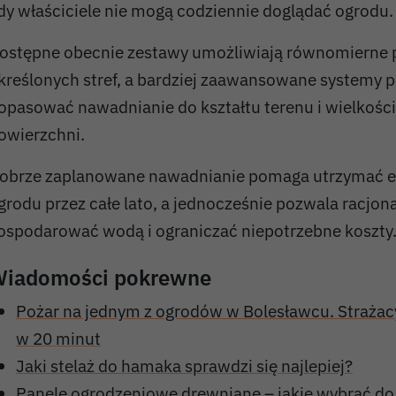
dy właściciele nie mogą codziennie doglądać ogrodu.
ostępne obecnie zestawy umożliwiają równomierne 
kreślonych stref, a bardziej zaawansowane systemy 
opasować nawadnianie do kształtu terenu i wielkośc
owierzchni.
obrze zaplanowane nawadnianie pomaga utrzymać e
grodu przez całe lato, a jednocześnie pozwala racjona
ospodarować wodą i ograniczać niepotrzebne koszty
iadomości pokrewne
Pożar na jednym z ogrodów w Bolesławcu. Strażac
w 20 minut
Jaki stelaż do hamaka sprawdzi się najlepiej?
Panele ogrodzeniowe drewniane – jakie wybrać d