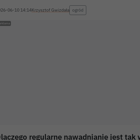
026-06-10 14:14
Krzysztof Gwizdała
ogród
laczego regularne nawadnianie jest tak