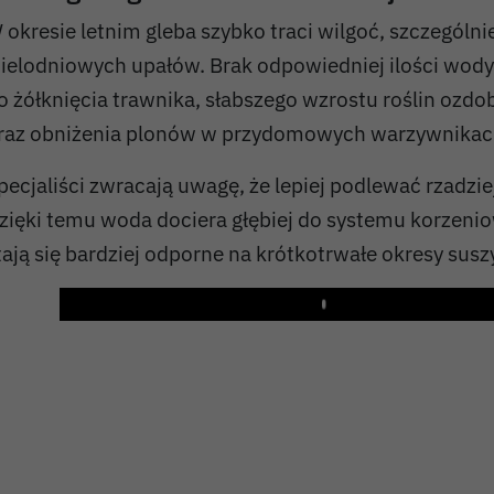
 okresie letnim gleba szybko traci wilgoć, szczególn
ielodniowych upałów. Brak odpowiedniej ilości wod
o żółknięcia trawnika, słabszego wzrostu roślin ozd
raz obniżenia plonów w przydomowych warzywnikac
pecjaliści zwracają uwagę, że lepiej podlewać rzadziej,
zięki temu woda dociera głębiej do systemu korzenio
tają się bardziej odporne na krótkotrwałe okresy susz
Play