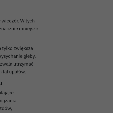
 wieczór. W tych
znacznie mniejsze
 tylko zwiększa
ysychanie gleby.
ozwala utrzymać
 fal upałów.
u
alające
iązania
azdów,