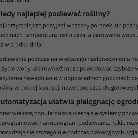
iedy najlepiej podlewać rośliny?
ajkorzystniejszą porą jest wczesny poranek lub późny
odzinach temperatura jest niższa, a parowanie wody 
iż w środku dnia.
odlewanie podczas największego nasłonecznienia nie
użycie wody, ale również może powodować szybsze w
egularne nawadnianie w odpowiednich godzinach p
ośliny w dobrej kondycji nawet podczas długotrwałych
utomatyzacja ułatwia pielęgnację ogrod
oraz większą popularnością cieszą się systemy pozw
aprogramować harmonogram podlewania. Takie rozw
prawdzają się szczególnie podczas wakacyjnych wyj