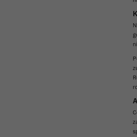
K
N
g
n
P
z
R
r
A
C
z
s