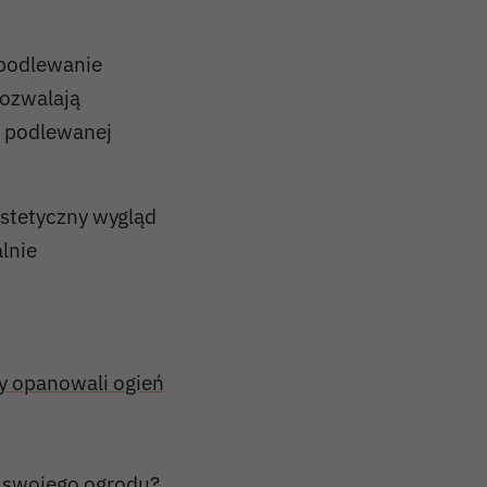
podlewanie
pozwalają
i podlewanej
stetyczny wygląd
lnie
.
y opanowali ogień
o swojego ogrodu?