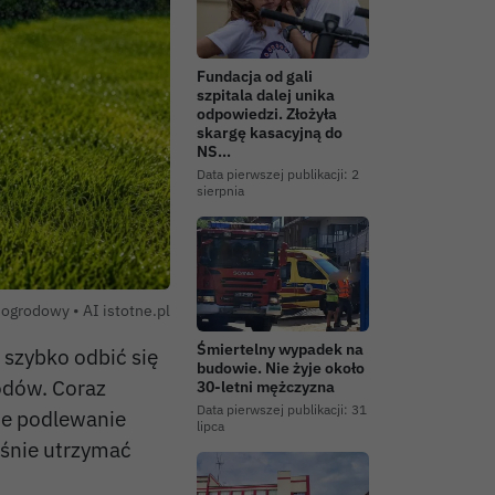
Fundacja od gali
szpitala dalej unika
odpowiedzi. Złożyła
skargę kasacyjną do
NS…
Data pierwszej publikacji:
2
sierpnia
Autor zdjęcia:
 ogrodowy •
AI istotne.pl
Śmiertelny wypadek na
szybko odbić się
budowie. Nie żyje około
odów. Coraz
30-letni mężczyzna
Data pierwszej publikacji:
31
ne podlewanie
lipca
eśnie utrzymać