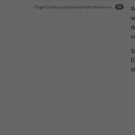
Flaga Izraela przed prywatnym domem w Bolesławcu. Czy można ją legalnie wywiesić?
W
58
w
d
o
S
D
s