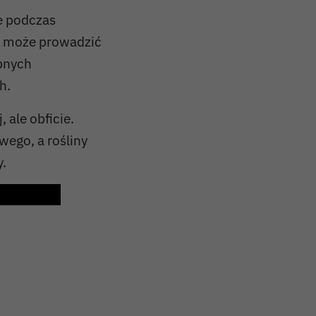
ie podczas
y może prowadzić
obnych
h.
 ale obficie.
wego, a rośliny
y.