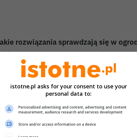
akie rozwiązania sprawdzają się w ogro
ybór sposobu nawadniania zależy przede wszystkim 
ziałki i rodzaju upraw. Na mniejszych powierzchniach
ystarczają klasyczne zraszacze podłączane do węża
 większych ogrodach coraz częściej stosowane są ro
istotne.pl asks for your consent to use your
możliwiające równomierne podlewanie większego ob
personal data to:
onieczności ciągłego przestawiania urządzeń.
Personalised advertising and content, advertising and content
measurement, audience research and services development
a rynku dostępne są między innymi zraszacze wahad
ektorowe, rotacyjne oraz zestawy przeznaczone do 
Store and/or access information on a device
awadniania. Poszczególne modele pozwalają podlew