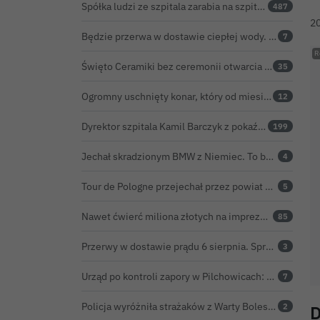
Spółka ludzi ze szpitala zarabia na szpitalu w Bolesławcu. Kwoty pozostają tajne
487
2
Będzie przerwa w dostawie ciepłej wody. ZEC Bolesławiec zapowiada prace remontowe
7
Święto Ceramiki bez ceremonii otwarcia na dworcu. Co z obietnicą prezydenta Bolesławca?
35
Ogromny uschnięty konar, który od miesięcy zagrażał ludziom w Bolesławcu, wycięty
12
Dyrektor szpitala Kamil Barczyk z pokaźnym majątkiem
199
Jechał skradzionym BMW z Niemiec. To był dopiero początek problemów 33-latka
4
Tour de Pologne przejechał przez powiat bolesławiecki. Zobacz wideo z Zebrzydowej
5
Nawet ćwierć miliona złotych na imprezę restauratora. BOK nie chce ujawnić kosztów przed Świętem Ceramiki
85
Przerwy w dostawie prądu 6 sierpnia. Sprawdź, czy wyłączenia obejmą Twoją miejscowość
3
Urząd po kontroli zapory w Pilchowicach: 23,47 tony martwych ryb i zawiadomienie do prokuratury
7
Policja wyróżniła strażaków z Warty Bolesławieckiej. To efekt nocnej akcji, która zakończyła się sukcesem
2
D