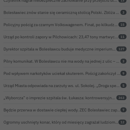
Czytelnik nagrał niebezpieczne zachowanie przy przejściu dla pieszych w Bolesławcu
13
Bolesławiec znów stanie się ceramiczną stolicą Polski. Zbliża się 32. Święto Ceramiki
3
Policyjny pościg za czarnym Volkswagenem. Finał, po kilkudziesięciu kilometrach, w rowie. Wideo
15
Urząd po kontroli zapory w Pilchowicach: 23,47 tony martwych ryb i zawiadomienie do prokuratury
11
Dyrektor szpitala w Bolesławcu buduje medyczne imperium. „Gazeta Wyborcza” opisuje jego działalność w całej Polsce
127
Pilny komunikat. W Bolesławcu nie ma wody na jednej z ulic – trwa usuwanie awarii
3
Pod wpływem narkotyków uciekał skuterem. Pościg zakończył w polu kukurydzy
9
Urząd Miasta odpowiada na zarzuty ws. ul. Sokolej. „Droga spełnia wszystkie normy”
5
„Wyborcza” o imprezie szpitala św. Łukasza: kontrowersyjna gala dla pracowników
363
Będzie przerwa w dostawie ciepłej wody. ZEC Bolesławiec zapowiada prace remontowe
7
Ogromny uschnięty konar, który od miesięcy zagrażał ludziom w Bolesławcu, wycięty
12