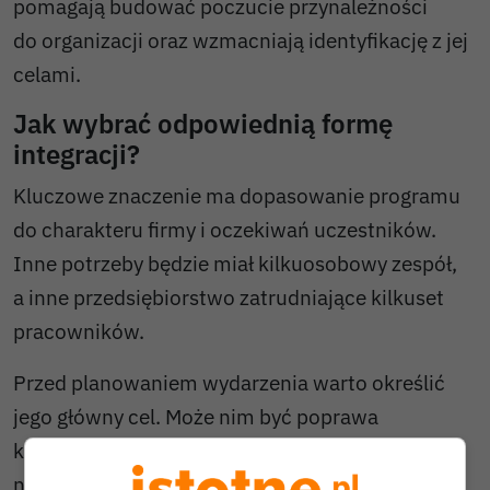
pomagają budować poczucie przynależności
do organizacji oraz wzmacniają identyfikację z jej
celami.
Jak wybrać odpowiednią formę
integracji?
Kluczowe znaczenie ma dopasowanie programu
do charakteru firmy i oczekiwań uczestników.
Inne potrzeby będzie miał kilkuosobowy zespół,
a inne przedsiębiorstwo zatrudniające kilkuset
pracowników.
Przed planowaniem wydarzenia warto określić
jego główny cel. Może nim być poprawa
komunikacji, integracja nowych pracowników,
nagrodzenie zespołu za wyniki lub wsparcie