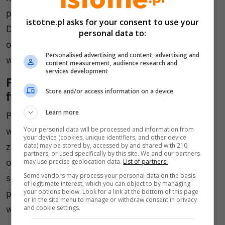
procesu zmian zachodzących w organizacji.
istotne.pl asks for your consent to use your
Dopiero na tej podstawie można dobrać
personal data to:
odpowiednie atrakcje i miejsce realizacji
Personalised advertising and content, advertising and
wydarzenia.
content measurement, audience research and
services development
Profesjonalna organizacja wydarzeń
Store and/or access information on a device
firmowych
Learn more
Przygotowanie większego przedsięwzięcia
wymaga doświadczenia logistycznego,
Your personal data will be processed and information from
your device (cookies, unique identifiers, and other device
znajomości sprawdzonych lokalizacji
data) may be stored by, accessed by and shared with 210
partners, or used specifically by this site. We and our partners
oraz umiejętności tworzenia angażujących
may use precise geolocation data.
List of partners.
Some vendors may process your personal data on the basis
scenariuszy wydarzeń. Dlatego wiele
of legitimate interest, which you can object to by managing
przedsiębiorstw korzysta ze wsparcia
your options below. Look for a link at the bottom of this page
or in the site menu to manage or withdraw consent in privacy
wyspecjalizowanych organizatorów.
and cookie settings.