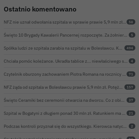
Ostatnio komentowano
NFZ nie uznał odwołania szpitala w sprawie prawie 5,9 mln zł. Barczyk: rozważamy sąd
58
Święto 10 Brygady Kawalerii Pancernej rozpoczęte. Za żołnierzami pierwszy dzień uroczystości
5
Spółka ludzi ze szpitala zarabia na szpitalu w Bolesławcu. Kwoty pozostają tajne
494
Chciała pomóc koleżance. Ukradła tablice z... niewłaściwego samochodu
4
Czytelnik oburzony zachowaniem Piotra Romana na rocznicy prezydentury Karola Nawrockiego. Obejrzeliśmy nagranie
71
NFZ żąda od szpitala w Bolesławcu prawie 5,9 mln zł. Potężny cios po kontroli rozliczeń
157
Święto Ceramiki bez ceremonii otwarcia na dworcu. Co z obietnicą prezydenta Bolesławca?
37
Szpital w Bogatyni z długiem ponad 30 mln zł. Ratunkiem ma być połączenie z Bolesławcem
21
Podczas kontroli przyznał się do wszystkiego. Kierowca natychmiast stracił prawo jazdy
2