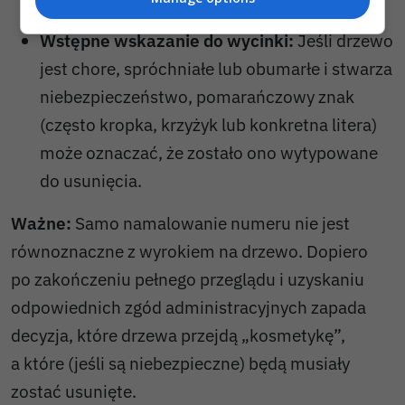
z basenów.
Wstępne wskazanie do wycinki:
Jeśli drzewo
jest chore, spróchniałe lub obumarłe i stwarza
niebezpieczeństwo, pomarańczowy znak
(często kropka, krzyżyk lub konkretna litera)
może oznaczać, że zostało ono wytypowane
do usunięcia.
Ważne:
Samo namalowanie numeru nie jest
równoznaczne z wyrokiem na drzewo. Dopiero
po zakończeniu pełnego przeglądu i uzyskaniu
odpowiednich zgód administracyjnych zapada
decyzja, które drzewa przejdą „kosmetykę”,
a które (jeśli są niebezpieczne) będą musiały
zostać usunięte.