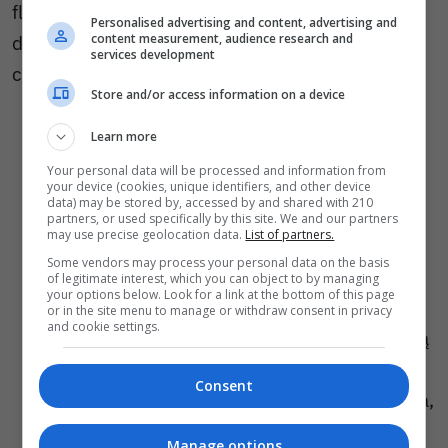
fluorescencyjny jest używany przez urzędników,
Personalised advertising and content, advertising and
content measurement, audience research and
dendrologów oraz firmy ogrodnicze do kilku
services development
celów:
Store and/or access information on a device
Numeracja ewidencyjna (Inwentaryzacja):
Learn more
Każde drzewo na danym terenie dostaje swój
Your personal data will be processed and information from
unikalny numer (cyfry). Specjaliści oceniają
your device (cookies, unique identifiers, and other device
data) may be stored by, accessed by and shared with 210
wtedy jego stan zdrowia, gatunek i wymiary.
partners, or used specifically by this site. We and our partners
may use precise geolocation data.
List of partners.
To standardowa procedura przy zarządzaniu
Some vendors may process your personal data on the basis
zielenią miejską.
of legitimate interest, which you can object to by managing
your options below. Look for a link at the bottom of this page
Zabiegi pielęgnacyjne:
Litery lub symbole
or in the site menu to manage or withdraw consent in privacy
and cookie settings.
mogą być instrukcją dla pilarzy, np. oznaczają
konieczność przycięcia suchych gałęzi,
Consent
usunięcia jemioły czy poprawy statyki drzewa,
aby nie zagrażało osobom korzystającym
Manage options