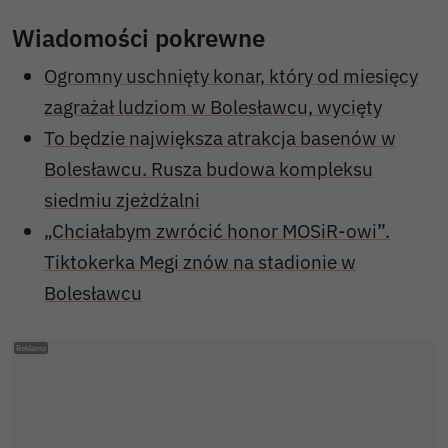
Wiadomości pokrewne
Ogromny uschnięty konar, który od miesięcy
zagrażał ludziom w Bolesławcu, wycięty
To będzie największa atrakcja basenów w
Bolesławcu. Rusza budowa kompleksu
siedmiu zjeżdżalni
„Chciałabym zwrócić honor MOSiR-owi”.
Tiktokerka Megi znów na stadionie w
Bolesławcu