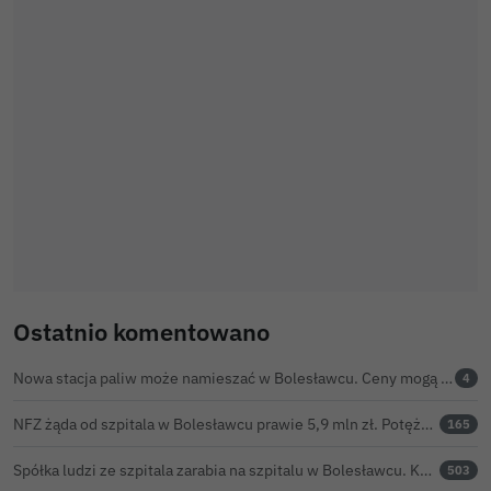
Ostatnio komentowano
Nowa stacja paliw może namieszać w Bolesławcu. Ceny mogą być niższe nawet o 30 groszy na litrze
4
NFZ żąda od szpitala w Bolesławcu prawie 5,9 mln zł. Potężny cios po kontroli rozliczeń
165
Spółka ludzi ze szpitala zarabia na szpitalu w Bolesławcu. Kwoty pozostają tajne
503