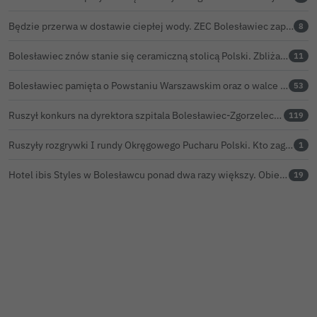
Będzie przerwa w dostawie ciepłej wody. ZEC Bolesławiec zapowiada prace remontowe
8
Bolesławiec znów stanie się ceramiczną stolicą Polski. Zbliża się 32. Święto Ceramiki
11
Bolesławiec pamięta o Powstaniu Warszawskim oraz o walce powstańców z faszyzmem
53
Ruszył konkurs na dyrektora szpitala Bolesławiec-Zgorzelec. Rozstrzygnięcie już w czerwcu?
119
Ruszyły rozgrywki I rundy Okręgowego Pucharu Polski. Kto zagra w weekend?
1
Hotel ibis Styles w Bolesławcu ponad dwa razy większy. Obiekt ma już 142 pokoje i apartamenty
19