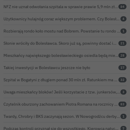
NFZ nie uznał odwołania szpitala w sprawie prawie 5,9 mln zł. Barczyk: rozważamy sąd
84
Użytkownicy hulajnóg coraz większym problemem. Czy Bolesławiec powinien pójść śladem Gniezna?
4
Rozbierają rondo koło mostu nad Bobrem. Powstanie tu rondo turbinowe
1
Słonie wróciły do Bolesławca. Skoro już są, powinny dostać imiona?
21
Mieszkańcy największego bolesławieckiego osiedla będą mieli nowy market
28
Takiej inwestycji w Bolesławcu jeszcze nie było
17
Szpital w Bogatyni z długiem ponad 30 mln zł. Ratunkiem ma być połączenie z Bolesławcem
32
Uwaga mieszkańcy bloków! Jeśli korzystacie z tzw. junkersów, przeczytajcie to koniecznie
3
Czytelnik oburzony zachowaniem Piotra Romana na rocznicy prezydentury Karola Nawrockiego. Obejrzeliśmy nagranie
83
Twardy, Chrobry i BKS zaczynają sezon. W Nowogrodźcu derby i pomoc dla Jakuba w powrocie do zdrowia
1
Podczas kontroli przyznał się do wszystkiego. Kierowca natychmiast stracił prawo jazdy
7