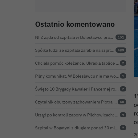
Ostatnio komentowano
NFZ żąda od szpitala w Bolesławcu prawie 5,9 mln zł. Potężny cios po kontroli rozliczeń
151
Spółka ludzi ze szpitala zarabia na szpitalu w Bolesławcu. Kwoty pozostają tajne
489
Chciała pomóc koleżance. Ukradła tablice z... niewłaściwego samochodu
2
Pilny komunikat. W Bolesławcu nie ma wody na jednej z ulic – trwa usuwanie awarii
1
Święto 10 Brygady Kawalerii Pancernej rozpoczęte. Za żołnierzami pierwszy dzień uroczystości
2
1
Czytelnik oburzony zachowaniem Piotra Romana na rocznicy prezydentury Karola Nawrockiego. Obejrzeliśmy nagranie
48
o
r
Urząd po kontroli zapory w Pilchowicach: 23,47 tony martwych ryb i zawiadomienie do prokuratury
9
o
Szpital w Bogatyni z długiem ponad 30 mln zł. Ratunkiem ma być połączenie z Bolesławcem
7
2