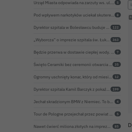
Urząd Miasta odpowiada na zarzuty ws. ul. Sokolej. „Droga spełnia wszystkie normy”
5
Pod wpływem narkotyków uciekał skuterem. Pościg zakończył w polu kukurydzy
8
Dyrektor szpitala w Bolesławcu buduje medyczne imperium. „Gazeta Wyborcza” opisuje jego działalność w całej Polsce
122
„Wyborcza” o imprezie szpitala św. Łukasza: kontrowersyjna gala dla pracowników
363
Będzie przerwa w dostawie ciepłej wody. ZEC Bolesławiec zapowiada prace remontowe
7
Święto Ceramiki bez ceremonii otwarcia na dworcu. Co z obietnicą prezydenta Bolesławca?
35
Ogromny uschnięty konar, który od miesięcy zagrażał ludziom w Bolesławcu, wycięty
12
Dyrektor szpitala Kamil Barczyk z pokaźnym majątkiem
199
Jechał skradzionym BMW z Niemiec. To był dopiero początek problemów 33-latka
4
Tour de Pologne przejechał przez powiat bolesławiecki. Zobacz wideo z Zebrzydowej
5
D
Nawet ćwierć miliona złotych na imprezę restauratora. BOK nie chce ujawnić kosztów przed Świętem Ceramiki
85