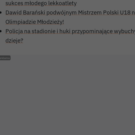
sukces młodego lekkoatlety
Dawid Barański podwójnym Mistrzem Polski U18 n
Olimpiadzie Młodzieży!
Policja na stadionie i huki przypominające wybuchy
dzieje?