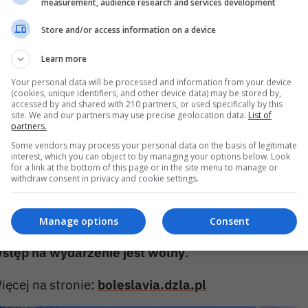
measurement, audience research and services development
Store and/or access information on a device
Learn more
Your personal data will be processed and information from your device
(cookies, unique identifiers, and other device data) may be stored by,
accessed by and shared with 210 partners, or used specifically by this
site. We and our partners may use precise geolocation data.
List of
KS Bolesłavia, działająca od 1965 roku, regularnie 
partners.
edalistów mistrzostw Polski i reprezentantów zaw
Some vendors may process your personal data on the basis of legitimate
interest, which you can object to by managing your options below. Look
iędzynarodowych.
for a link at the bottom of this page or in the site menu to manage or
withdraw consent in privacy and cookie settings.
rganizatorzy zapraszają mieszkańców do kibicowan
portowcom.
Manage options
Consent
stęp na wydarzenie jest wolny
.
ięcej na stronie:
boleslavia.dzla.pl