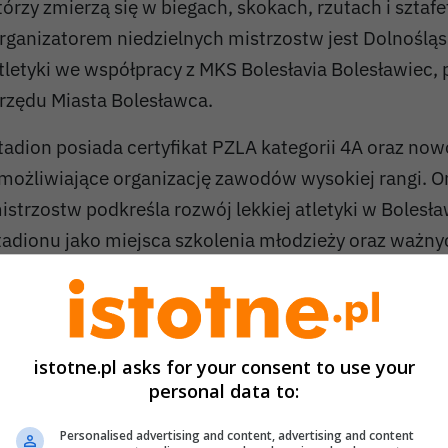
tórzy zmierzą się w biegach, skokach, rzutach i sztafe
rganizatorem niedzielnych mistrzostw jest Dolnośląs
tletyki we współpracy z MKS Bolesłavia Bolesławiec, 
rzędu Miasta Bolesławca.
tadion posiada certyfikat PZLA kategorii 4A oraz no
możliwiające organizację zawodów wysokiej rangi. O
istrzostw podkreśla rozwój lekkiej atletyki w Bolesła
tadionu jako miejsca szkolenia młodzieży oraz ważn
portowych.
Play
istotne.pl asks for your consent to use your
personal data to:
Personalised advertising and content, advertising and content