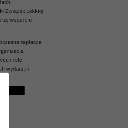
tach.
ki Związek Lekkiej
przy wsparciu
woczesne zaplecze
rganizacja
wcu i rolę
ych wydarzeń