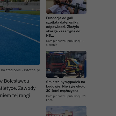
Fundacja od gali
szpitala dalej unika
odpowiedzi. Złożyła
skargę kasacyjną do
NS…
Data pierwszej publikacji:
2
sierpnia
Autor zdjęcia:
 na stadionie •
istotne.pl
2 w Bolesławcu
Śmiertelny wypadek na
budowie. Nie żyje około
atletyce. Zawody
30-letni mężczyzna
niem tej rangi
Data pierwszej publikacji:
31
lipca