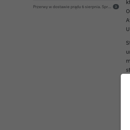
k
Przerwy w dostawie prądu 6 sierpnia. Sprawdź, czy wyłączenia obejmą Twoją miejscowość
3
O
A
U
S
u
m
s
s