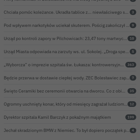
Chciała pomóc koleżance. Ukradła tablice z... niewłaściwego samochodu
3
Pod wpływem narkotyków uciekał skuterem. Pościg zakończył w polu kukurydzy
9
Urząd po kontroli zapory w Pilchowicach: 23,47 tony martwych ryb i zawiadomienie do prokuratury
10
Urząd Miasta odpowiada na zarzuty ws. ul. Sokolej. „Droga spełnia wszystkie normy”
5
„Wyborcza” o imprezie szpitala św. Łukasza: kontrowersyjna gala dla pracowników
363
Będzie przerwa w dostawie ciepłej wody. ZEC Bolesławiec zapowiada prace remontowe
7
Święto Ceramiki bez ceremonii otwarcia na dworcu. Co z obietnicą prezydenta Bolesławca?
35
Ogromny uschnięty konar, który od miesięcy zagrażał ludziom w Bolesławcu, wycięty
12
Dyrektor szpitala Kamil Barczyk z pokaźnym majątkiem
199
Jechał skradzionym BMW z Niemiec. To był dopiero początek problemów 33-latka
4