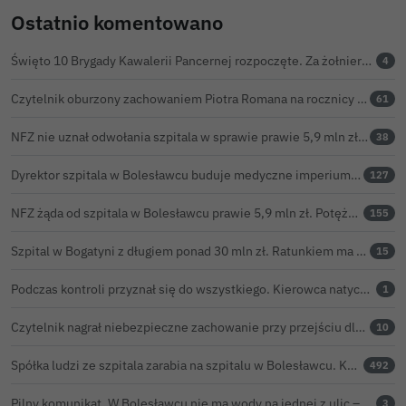
Ostatnio komentowano
Święto 10 Brygady Kawalerii Pancernej rozpoczęte. Za żołnierzami pierwszy dzień uroczystości
4
Czytelnik oburzony zachowaniem Piotra Romana na rocznicy prezydentury Karola Nawrockiego. Obejrzeliśmy nagranie
61
NFZ nie uznał odwołania szpitala w sprawie prawie 5,9 mln zł. Barczyk: rozważamy sąd
38
Dyrektor szpitala w Bolesławcu buduje medyczne imperium. „Gazeta Wyborcza” opisuje jego działalność w całej Polsce
127
NFZ żąda od szpitala w Bolesławcu prawie 5,9 mln zł. Potężny cios po kontroli rozliczeń
155
Szpital w Bogatyni z długiem ponad 30 mln zł. Ratunkiem ma być połączenie z Bolesławcem
15
Podczas kontroli przyznał się do wszystkiego. Kierowca natychmiast stracił prawo jazdy
1
Czytelnik nagrał niebezpieczne zachowanie przy przejściu dla pieszych w Bolesławcu
10
Spółka ludzi ze szpitala zarabia na szpitalu w Bolesławcu. Kwoty pozostają tajne
492
Pilny komunikat. W Bolesławcu nie ma wody na jednej z ulic – trwa usuwanie awarii
3