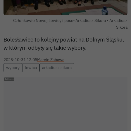
Autor zdjęci
Członkowie Nowej Lewicy i poseł Arkadiusz Sikora •
Arkadiusz
Sikora
Bolesławiec to kolejny powiat na Dolnym Śląsku,
w którym odbyły się takie wybory.
2025-10-31 12:05
Marcin Zabawa
wybory
lewica
arkadiusz sikora