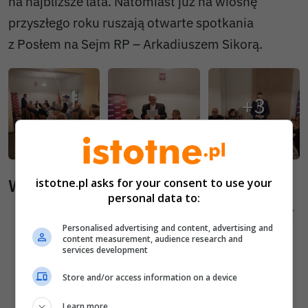
na najbliższe lata. Natomiast już na wiosnę
przyszłego roku ruszają otwarte spotkania
z Posłem na Sejm RP – Arkadiuszem Sikorą.
Wiadomości pokrewne
istotne.pl asks for your consent to use your
personal data to:
Wywiad z Arkadiuszem Sikorą posłem Lewicy
Personalised advertising and content, advertising and
Napięcia w ZC „Bolesławiec” – poseł Lewicy
content measurement, audience research and
services development
składa interpelację do ministra
Ministra Pracy: Najtrudniejszy temat w
Store and/or access information on a device
Bolesławcu to problem pracowniczy w
Learn more