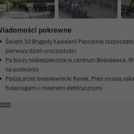
iadomości pokrewne
Święto 10 Brygady Kawalerii Pancernej rozpoczęte.
pierwszy dzień uroczystości
Po burzy niebezpiecznie w centrum Bolesławca. W
na podwórko
Pędzą przez bolesławiecki Rynek. Piesi muszą usk
hulajnogami i rowerami elektrycznymi