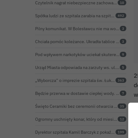
Czytelnik nagrał niebezpieczne zachowanie przy przejściu dla pieszych w Bolesławcu
10
Spółka ludzi ze szpitala zarabia na szpitalu w Bolesławcu. Kwoty pozostają tajne
492
Pilny komunikat. W Bolesławcu nie ma wody na jednej z ulic – trwa usuwanie awarii
3
Chciała pomóc koleżance. Ukradła tablice z... niewłaściwego samochodu
3
Pod wpływem narkotyków uciekał skuterem. Pościg zakończył w polu kukurydzy
9
Urząd Miasta odpowiada na zarzuty ws. ul. Sokolej. „Droga spełnia wszystkie normy”
5
2
„Wyborcza” o imprezie szpitala św. Łukasza: kontrowersyjna gala dla pracowników
363
d
Będzie przerwa w dostawie ciepłej wody. ZEC Bolesławiec zapowiada prace remontowe
w
7
Święto Ceramiki bez ceremonii otwarcia na dworcu. Co z obietnicą prezydenta Bolesławca?
35
U
n
Ogromny uschnięty konar, który od miesięcy zagrażał ludziom w Bolesławcu, wycięty
12
o
Dyrektor szpitala Kamil Barczyk z pokaźnym majątkiem
199