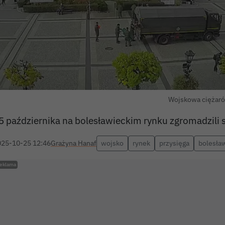
Wojskowa ciężar
5 października na bolesławieckim rynku zgromadzili s
025-10-25 12:46
Grażyna Hanaf
wojsko
rynek
przysięga
bolesła