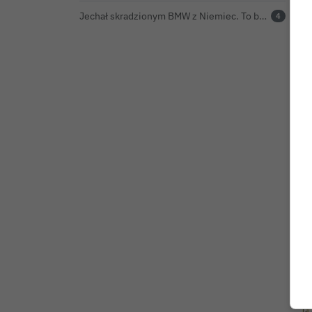
Jechał skradzionym BMW z Niemiec. To był dopiero początek problemów 33-latka
4