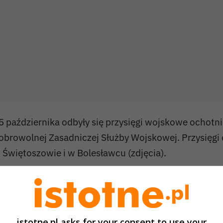
5 października odbyły się przysięgi wojskowe ochotn
obrowolnej Zasadniczej Służby Wojskowej. Przysięgi 
 Świętoszowie i w Bolesławcu (zdjęcia).
czestnicy 27-dniowego szkolenia podstawowego złoż
a sztandar jednostek 10 Brygady Kawalerii Pancerne
raz 23 Śląskiego Pułku Artylerii w Bolesławcu.
istotne.pl asks for your consent to use your