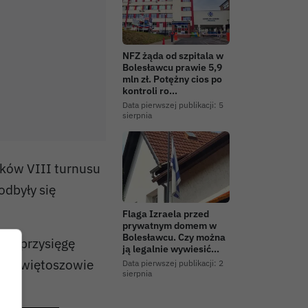
NFZ żąda od szpitala w
Bolesławcu prawie 5,9
mln zł. Potężny cios po
kontroli ro…
Data pierwszej publikacji:
5
sierpnia
ików VIII turnusu
odbyły się
Flaga Izraela przed
prywatnym domem w
Bolesławcu. Czy można
yli przysięgę
ją legalnie wywiesić…
j w Świętoszowie
Data pierwszej publikacji:
2
sierpnia