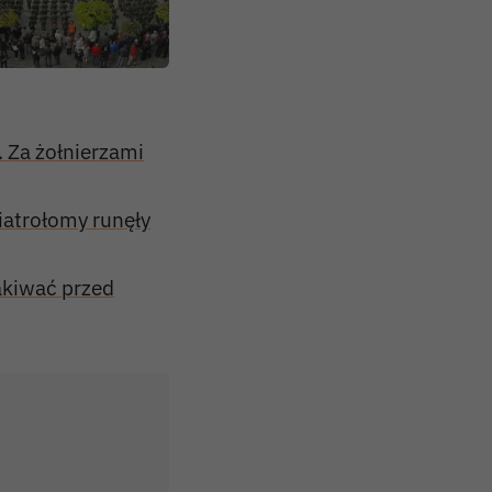
 Za żołnierzami
iatrołomy runęły
akiwać przed