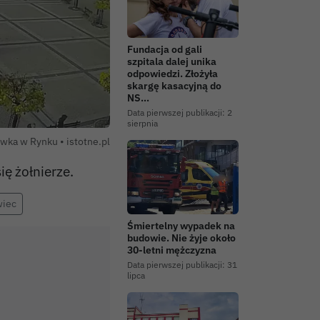
Fundacja od gali
szpitala dalej unika
odpowiedzi. Złożyła
skargę kasacyjną do
NS…
Data pierwszej publikacji:
2
sierpnia
Autor zdjęcia:
ówka w Rynku •
istotne.pl
ię żołnierze.
wiec
Śmiertelny wypadek na
budowie. Nie żyje około
30-letni mężczyzna
Data pierwszej publikacji:
31
lipca