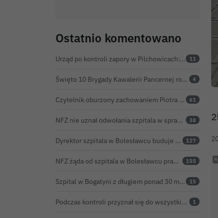
Ostatnio komentowano
Urząd po kontroli zapory w Pilchowicach: 23,47 tony martwych ryb i zawiadomienie do prokuratury
11
Święto 10 Brygady Kawalerii Pancernej rozpoczęte. Za żołnierzami pierwszy dzień uroczystości
4
Czytelnik oburzony zachowaniem Piotra Romana na rocznicy prezydentury Karola Nawrockiego. Obejrzeliśmy nagranie
61
2
NFZ nie uznał odwołania szpitala w sprawie prawie 5,9 mln zł. Barczyk: rozważamy sąd
38
2
Dyrektor szpitala w Bolesławcu buduje medyczne imperium. „Gazeta Wyborcza” opisuje jego działalność w całej Polsce
127
NFZ żąda od szpitala w Bolesławcu prawie 5,9 mln zł. Potężny cios po kontroli rozliczeń
155
Szpital w Bogatyni z długiem ponad 30 mln zł. Ratunkiem ma być połączenie z Bolesławcem
15
Podczas kontroli przyznał się do wszystkiego. Kierowca natychmiast stracił prawo jazdy
1