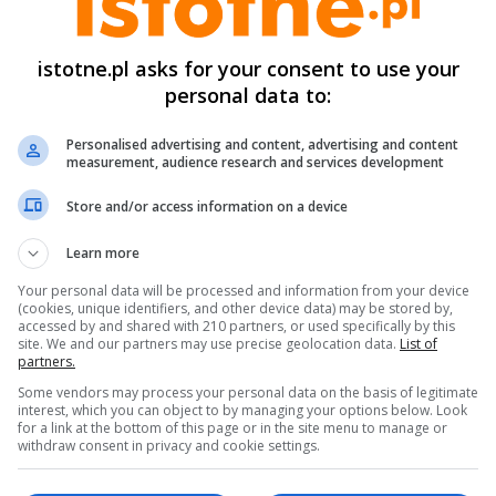
istotne.pl asks for your consent to use your
personal data to:
Personalised advertising and content, advertising and content
measurement, audience research and services development
Store and/or access information on a device
Learn more
umer partii:
8225281102
Your personal data will be processed and information from your device
(cookies, unique identifiers, and other device data) may be stored by,
accessed by and shared with 210 partners, or used specifically by this
ermin przydatności do spożycia:
24/10/2025
site. We and our partners may use precise geolocation data.
List of
partners.
Some vendors may process your personal data on the basis of legitimate
roducent:
Sokołów SA, Oddział w Robakowie 62-02
interest, which you can object to by managing your options below. Look
for a link at the bottom of this page or in the site menu to manage or
obakowo ul. Poznańska 14, WNI 30210225
withdraw consent in privacy and cookie settings.