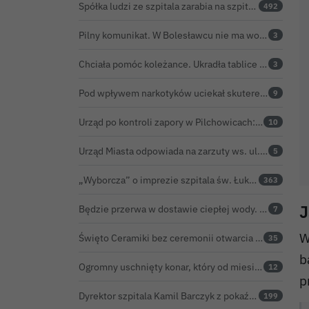
Spółka ludzi ze szpitala zarabia na szpitalu w Bolesławcu. Kwoty pozostają tajne
492
Pilny komunikat. W Bolesławcu nie ma wody na jednej z ulic – trwa usuwanie awarii
3
Chciała pomóc koleżance. Ukradła tablice z... niewłaściwego samochodu
3
Pod wpływem narkotyków uciekał skuterem. Pościg zakończył w polu kukurydzy
9
Urząd po kontroli zapory w Pilchowicach: 23,47 tony martwych ryb i zawiadomienie do prokuratury
10
Urząd Miasta odpowiada na zarzuty ws. ul. Sokolej. „Droga spełnia wszystkie normy”
5
„Wyborcza” o imprezie szpitala św. Łukasza: kontrowersyjna gala dla pracowników
363
J
Będzie przerwa w dostawie ciepłej wody. ZEC Bolesławiec zapowiada prace remontowe
7
W
Święto Ceramiki bez ceremonii otwarcia na dworcu. Co z obietnicą prezydenta Bolesławca?
35
b
Ogromny uschnięty konar, który od miesięcy zagrażał ludziom w Bolesławcu, wycięty
12
p
Dyrektor szpitala Kamil Barczyk z pokaźnym majątkiem
199