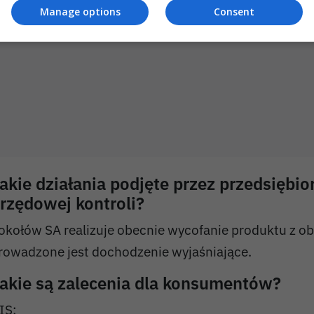
Manage options
Consent
akie działania podjęte przez przedsiębio
rzędowej kontroli?
okołów SA realizuje obecnie wycofanie produktu z o
rowadzone jest dochodzenie wyjaśniające.
akie są zalecenia dla konsumentów?
IS: