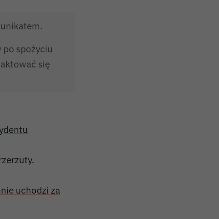
munikatem.
 po spożyciu
taktować się
cydentu
rzerzuty.
hnie uchodzi za