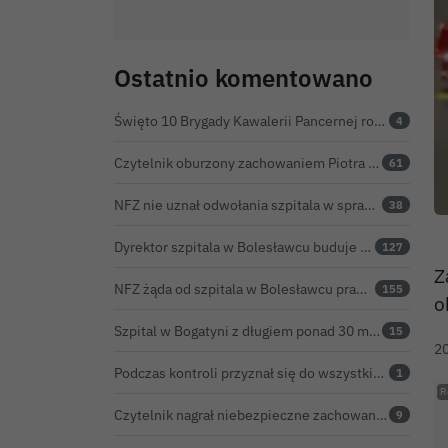
Ostatnio komentowano
Święto 10 Brygady Kawalerii Pancernej rozpoczęte. Za żołnierzami pierwszy dzień uroczystości
4
Czytelnik oburzony zachowaniem Piotra Romana na rocznicy prezydentury Karola Nawrockiego. Obejrzeliśmy nagranie
61
NFZ nie uznał odwołania szpitala w sprawie prawie 5,9 mln zł. Barczyk: rozważamy sąd
38
Dyrektor szpitala w Bolesławcu buduje medyczne imperium. „Gazeta Wyborcza” opisuje jego działalność w całej Polsce
127
Z
NFZ żąda od szpitala w Bolesławcu prawie 5,9 mln zł. Potężny cios po kontroli rozliczeń
155
o
Szpital w Bogatyni z długiem ponad 30 mln zł. Ratunkiem ma być połączenie z Bolesławcem
15
2
Podczas kontroli przyznał się do wszystkiego. Kierowca natychmiast stracił prawo jazdy
1
Czytelnik nagrał niebezpieczne zachowanie przy przejściu dla pieszych w Bolesławcu
9