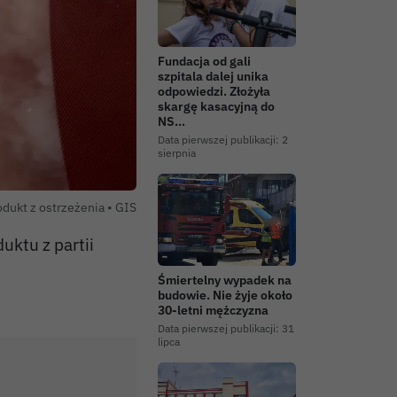
Fundacja od gali
szpitala dalej unika
odpowiedzi. Złożyła
skargę kasacyjną do
NS…
Data pierwszej publikacji:
2
sierpnia
Autor zdjęcia:
odukt z ostrzeżenia •
GIS
ktu z partii
Śmiertelny wypadek na
budowie. Nie żyje około
30-letni mężczyzna
Data pierwszej publikacji:
31
lipca