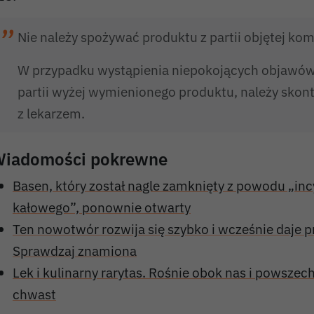
Nie należy spożywać produktu z partii objętej ko
W przypadku wystąpienia niepokojących objawów
partii wyżej wymienionego produktu, należy skon
z lekarzem.
iadomości pokrewne
Basen, który został nagle zamknięty z powodu „in
kałowego”, ponownie otwarty
Ten nowotwór rozwija się szybko i wcześnie daje p
Sprawdzaj znamiona
Lek i kulinarny rarytas. Rośnie obok nas i powszec
chwast