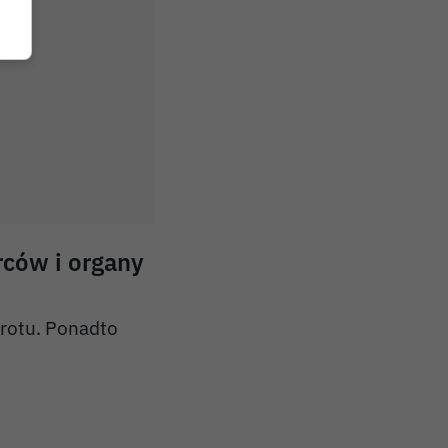
rców i organy
brotu. Ponadto