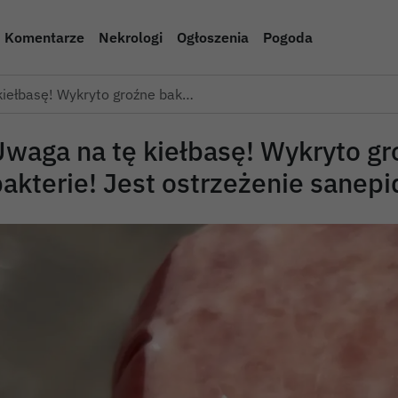
Komentarze
Nekrologi
Ogłoszenia
Pogoda
kiełbasę! Wykryto groźne bak…
Uwaga na tę kiełbasę! Wykryto g
akterie! Jest ostrzeżenie sanepi