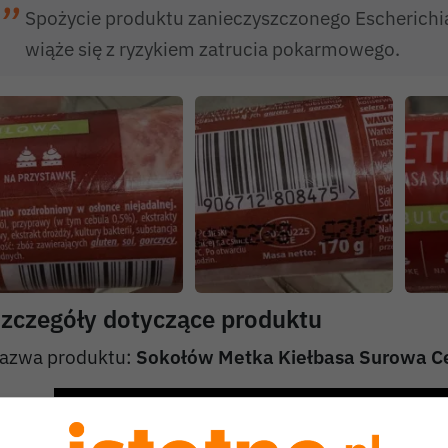
Spożycie produktu zanieczyszczonego Escherichia
wiąże się z ryzykiem zatrucia pokarmowego.
zczegóły dotyczące produktu
azwa produktu:
Sokołów Metka Kiełbasa Surowa C
Play