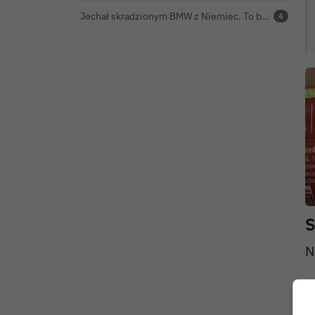
Jechał skradzionym BMW z Niemiec. To był dopiero początek problemów 33-latka
4
S
N