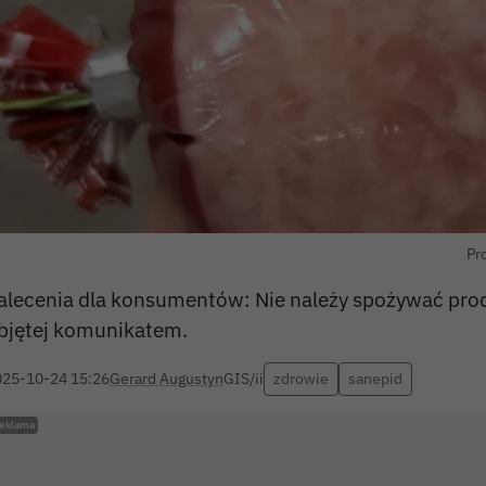
Pr
alecenia dla konsumentów: Nie należy spożywać produ
bjętej komunikatem.
025-10-24 15:26
Gerard Augustyn
GIS/ii
zdrowie
sanepid