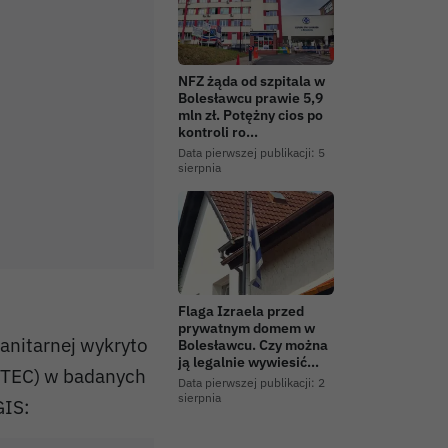
NFZ żąda od szpitala w
Bolesławcu prawie 5,9
mln zł. Potężny cios po
kontroli ro…
Data pierwszej publikacji:
5
sierpnia
Flaga Izraela przed
prywatnym domem w
anitarnej wykryto
Bolesławcu. Czy można
ją legalnie wywiesić…
(STEC) w badanych
Data pierwszej publikacji:
2
sierpnia
GIS: