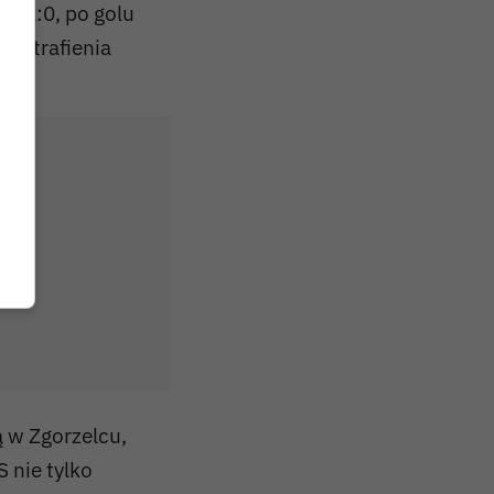
li 1:0, po golu
awą trafienia
ą w Zgorzelcu,
 nie tylko