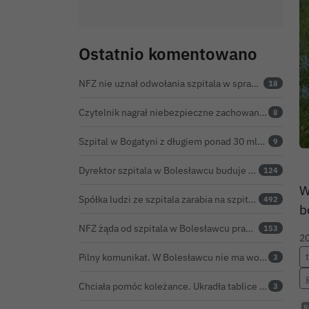
Ostatnio komentowano
NFZ nie uznał odwołania szpitala w sprawie prawie 5,9 mln zł. Barczyk: rozważamy sąd
18
Czytelnik nagrał niebezpieczne zachowanie przy przejściu dla pieszych w Bolesławcu
8
Szpital w Bogatyni z długiem ponad 30 mln zł. Ratunkiem ma być połączenie z Bolesławcem
9
Dyrektor szpitala w Bolesławcu buduje medyczne imperium. „Gazeta Wyborcza” opisuje jego działalność w całej Polsce
124
W
Spółka ludzi ze szpitala zarabia na szpitalu w Bolesławcu. Kwoty pozostają tajne
492
b
NFZ żąda od szpitala w Bolesławcu prawie 5,9 mln zł. Potężny cios po kontroli rozliczeń
153
2
Pilny komunikat. W Bolesławcu nie ma wody na jednej z ulic – trwa usuwanie awarii
3
Chciała pomóc koleżance. Ukradła tablice z... niewłaściwego samochodu
3