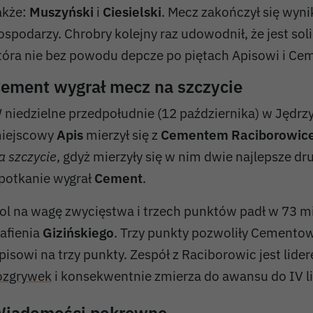
akże:
Muszyński
i
Ciesielski
. Mecz zakończył się wyn
ospodarzy. Chrobry kolejny raz udowodnił, że jest sol
tóra nie bez powodu depcze po piętach Apisowi i Ce
ement wygrał mecz na szczycie
 niedzielne przedpołudnie (12 października) w Jędr
iejscowy
Apis
mierzył się z
Cementem Raciborowic
a szczycie
, gdyż mierzyły się w nim dwie najlepsze dr
potkanie wygrał
Cement
.
ol na wagę zwycięstwa i trzech punktów padł w 73 m
rafienia
Gizińskiego
. Trzy punkty pozwoliły Cemento
pisowi na trzy punkty. Zespół z Raciborowic jest lid
ozgrywek
i konsekwentnie zmierza do awansu do IV li
iadomości pokrewne