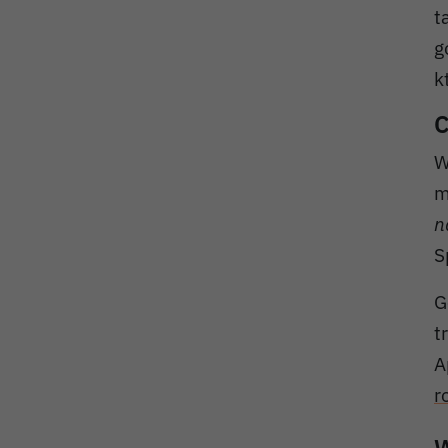
t
g
k
C
W
m
n
S
G
t
A
r
W