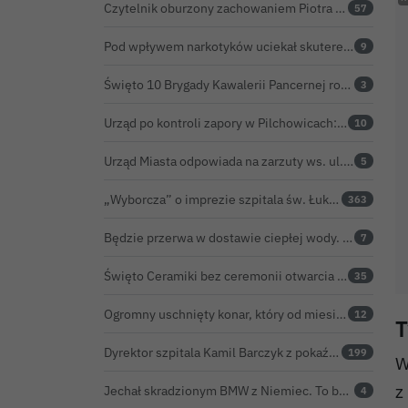
Czytelnik oburzony zachowaniem Piotra Romana na rocznicy prezydentury Karola Nawrockiego. Obejrzeliśmy nagranie
57
Pod wpływem narkotyków uciekał skuterem. Pościg zakończył w polu kukurydzy
9
Święto 10 Brygady Kawalerii Pancernej rozpoczęte. Za żołnierzami pierwszy dzień uroczystości
3
Urząd po kontroli zapory w Pilchowicach: 23,47 tony martwych ryb i zawiadomienie do prokuratury
10
Urząd Miasta odpowiada na zarzuty ws. ul. Sokolej. „Droga spełnia wszystkie normy”
5
„Wyborcza” o imprezie szpitala św. Łukasza: kontrowersyjna gala dla pracowników
363
Będzie przerwa w dostawie ciepłej wody. ZEC Bolesławiec zapowiada prace remontowe
7
Święto Ceramiki bez ceremonii otwarcia na dworcu. Co z obietnicą prezydenta Bolesławca?
35
Ogromny uschnięty konar, który od miesięcy zagrażał ludziom w Bolesławcu, wycięty
12
T
Dyrektor szpitala Kamil Barczyk z pokaźnym majątkiem
199
W
z
Jechał skradzionym BMW z Niemiec. To był dopiero początek problemów 33-latka
4