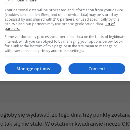
Learn more
olesławieckiego
3:2
. Do przerwy gospodarze prowadzi
Your personal data will be processed and information from your device
zczepaniuka
. W 56 minucie było 2:0 dla Nysy, za spr
(cookies, unique identifiers, and other device data) may be stored by,
accessed by and shared with 210 partners, or used specifically by this
apciaka
.
site. We and our partners may use precise geolocation data.
List of
partners.
Some vendors may process your personal data on the basis of legitimate
interest, which you can object to by managing your options below. Look
for a link at the bottom of this page or in the site menu to manage or
withdraw consent in privacy and cookie settings.
Manage options
Consent
ogłoby się wydawać, że tego dnia trzy punkty zostan
le tak się nie stało. W ostatnim kwadransie meczu GKS