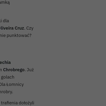
ramką
i dla
liveira Cruz
. Czy
znie punktować?
echia
m
Chrobrego
. Już
 golach
 Dla Łomnicy
hrobry.
trafienia dołożyli