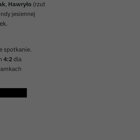
ak
,
Hawryło
(rzut
undy jesiennej
wek
.
e spotkanie.
em
4:2
dla
bramkach