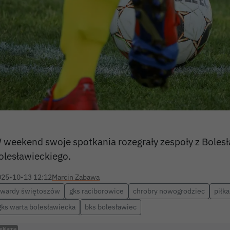
 weekend swoje spotkania rozegrały zespoły z Boles
olesławieckiego.
025-10-13 12:12
Marcin Zabawa
twardy świętoszów
gks raciborowice
chrobry nowogrodziec
piłk
gks warta bolesławiecka
bks bolesławiec