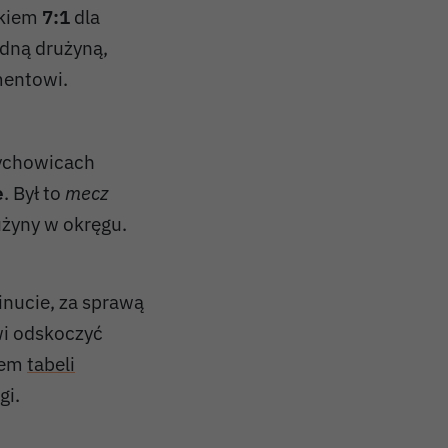
ikiem
7:1
dla
idną drużyną,
mentowi.
zychowicach
e
. Był to
mecz
użyny w okręgu.
inucie, za sprawą
wi odskoczyć
erem
tabeli
gi.