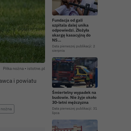
Fundacja od gali
szpitala dalej unika
odpowiedzi. Złożyła
skargę kasacyjną do
NS…
Data pierwszej publikacji:
2
sierpnia
Autor zdjęcia:
Piłka nożna •
istotne.pl
ławca i powiatu
Śmiertelny wypadek na
budowie. Nie żyje około
30-letni mężczyzna
a nożna
Data pierwszej publikacji:
31
lipca