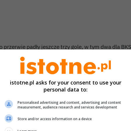
o przerwie padły jeszcze trzy gole, w tym dwa dla BKS.
trzelców Łomnicy wpisał się ponownie
Szkutnicki
. N
KS zdobyli:
Yan Max
oraz
Ślusarczyk
(trafienie samo
olejki przed końcem rundy jesiennej BKS zajmuje 12
istotne.pl asks for your consent to use your
lasy okręgowej
.
personal data to:
iła niespodzianka w Zgorzelcu
Personalised advertising and content, advertising and content
akże w sobotę, 11 października, swój mecz rozgrywa
measurement, audience research and services development
olesławiecka
. Zespół udał się do Zgorzelca, gdzie zm
Store and/or access information on a device
 tamtejszą
Nysą
. Mecz zakończył się zwycięstwem dr