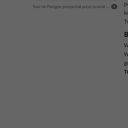
p
Tour de Pologne przejechał przez powiat bolesławiecki. Zobacz wideo z Zebrzydowej
5
k
T
B
W
W
g
T