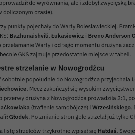
oprowadził do wyrównania, ale i zdobył zwycięską b
w doliczonym czasie).
rzy punkty pojechały do Warty Bolesławieckiej. Bramk
KS:
Bazhunaishvili
,
Łukasiewicz
i
Breno Anderson O
o przełamanie Warty i od tego momentu drużyna zac
becnie GKS zajmuje przedostatnie miejsce w tabeli.
stre strzelanie w Nowogrodźcu
 sobotnie popołudnie do Nowogrodźca przyjechała
L
iechowice
. Mecz zakończył się wysokim zwycięstwe
o przerwy drużyna z Nowogrodźca prowadziła 2:1, po
aćkowiaka
(trafienie samobójcze) i
Wrzesińskiego
.
rafił
Głodek
. Po zmianie stron gole strzelał już tylko C
a listę strzelców trzykrotnie wpisał się
Hałdaś.
Swoje 