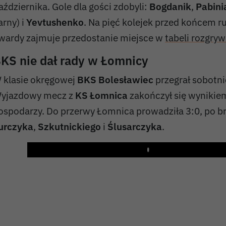
aździernika. Gole dla gości zdobyli:
Bogdanik
,
Pabini
arny) i
Yevtushenko
. Na pięć kolejek przed końcem r
wardy zajmuje przedostanie miejsce w
tabeli rozgry
KS nie dał rady w Łomnicy
 klasie okręgowej
BKS Bolesławiec
przegrał sobotni
yjazdowy mecz z
KS Łomnica
zakończył się wyniki
ospodarzy. Do przerwy Łomnica prowadziła 3:0, po 
urczyka
,
Szkutnickiego
i
Ślusarczyka
.
Play