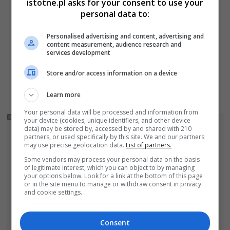
istotne.pl asks for your consent to use your
osiedla będą mieli nowy market
personal data to:
Hotel ibis Styles w Bolesławcu ponad dwa
Personalised advertising and content, advertising and
razy większy. Obiekt ma już 142 pokoje i
content measurement, audience research and
services development
apartamenty
Jest pomysł na zagospodarowanie górki w
Store and/or access information on a device
parku. Popierasz?
Learn more
Your personal data will be processed and information from
your device (cookies, unique identifiers, and other device
data) may be stored by, accessed by and shared with 210
partners, or used specifically by this site. We and our partners
may use precise geolocation data.
List of partners.
Some vendors may process your personal data on the basis
of legitimate interest, which you can object to by managing
your options below. Look for a link at the bottom of this page
or in the site menu to manage or withdraw consent in privacy
and cookie settings.
Consent