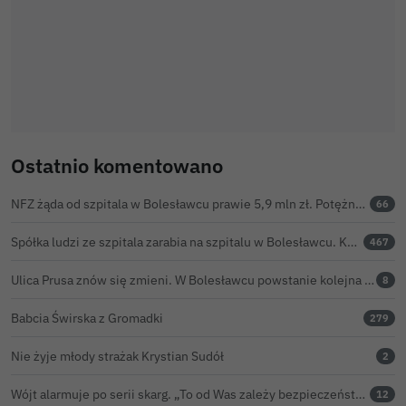
Ostatnio komentowano
NFZ żąda od szpitala w Bolesławcu prawie 5,9 mln zł. Potężny cios po kontroli rozliczeń
66
Spółka ludzi ze szpitala zarabia na szpitalu w Bolesławcu. Kwoty pozostają tajne
467
Ulica Prusa znów się zmieni. W Bolesławcu powstanie kolejna ceramiczna mozaika
8
Babcia Świrska z Gromadki
279
Nie żyje młody strażak Krystian Sudół
2
Wójt alarmuje po serii skarg. „To od Was zależy bezpieczeństwo Waszych dzieci”
12