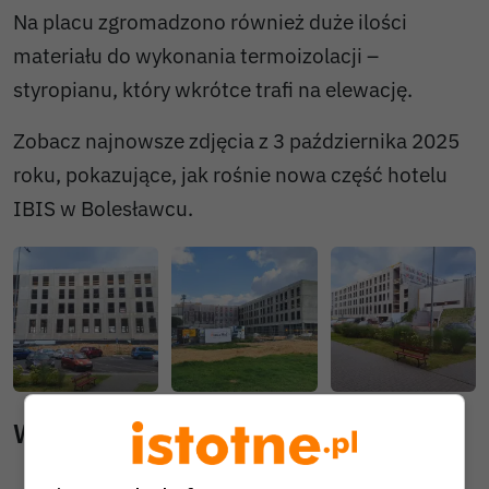
Na placu zgromadzono również duże ilości
materiału do wykonania termoizolacji –
styropianu, który wkrótce trafi na elewację.
Zobacz najnowsze zdjęcia z 3 października 2025
roku, pokazujące, jak rośnie nowa część hotelu
IBIS w Bolesławcu.
Wiadomości pokrewne
Mieszkańcy największego bolesławieckiego