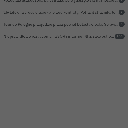
Pozostała uszkodzona balustrada. Co wydarzyło się na moście w Bolesławcu?
7
15-latek na crossie uciekał przed kontrolą. Potrącił strażnika leśnego, rozbił się o samochód
8
Tour de Pologne przejedzie przez powiat bolesławiecki. Sprawdź, o której peleton będzie w Twojej miejscowości
5
Nieprawidłowe rozliczenia na SOR i internie. NFZ zakwestionował w bolesławieckim szpitalu prawie 116 tys. zł
106