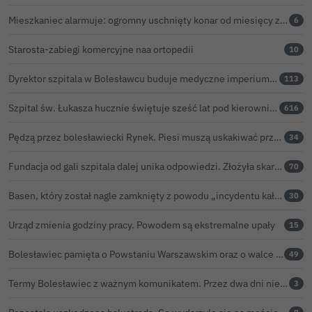
Mieszkaniec alarmuje: ogromny uschnięty konar od miesięcy zagraża ludziom w Bolesławcu
6
Starosta-zabiegi komercyjne naa ortopedii
10
Dyrektor szpitala w Bolesławcu buduje medyczne imperium. „Gazeta Wyborcza” opisuje jego działalność w całej Polsce
113
Szpital św. Łukasza hucznie świętuje sześć lat pod kierownictwem Kamila Barczyka
616
Pędzą przez bolesławiecki Rynek. Piesi muszą uskakiwać przed hulajnogami i rowerami elektrycznymi
34
Fundacja od gali szpitala dalej unika odpowiedzi. Złożyła skargę kasacyjną do NSA
70
Basen, który został nagle zamknięty z powodu „incydentu kałowego”, ponownie otwarty
30
Urząd zmienia godziny pracy. Powodem są ekstremalne upały
15
Bolesławiec pamięta o Powstaniu Warszawskim oraz o walce powstańców z faszyzmem
49
Termy Bolesławiec z ważnym komunikatem. Przez dwa dni nie będzie ciepłej wody pod prysznicami
3