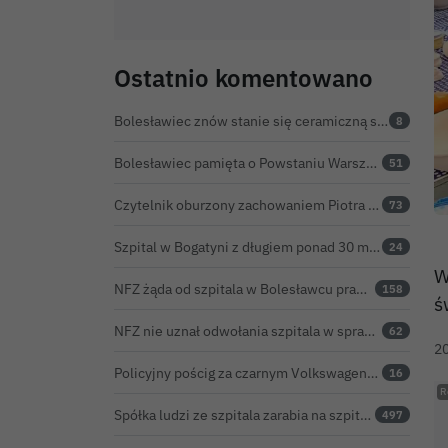
Ostatnio komentowano
Bolesławiec znów stanie się ceramiczną stolicą Polski. Zbliża się 32. Święto Ceramiki
8
Bolesławiec pamięta o Powstaniu Warszawskim oraz o walce powstańców z faszyzmem
51
Czytelnik oburzony zachowaniem Piotra Romana na rocznicy prezydentury Karola Nawrockiego. Obejrzeliśmy nagranie
73
Szpital w Bogatyni z długiem ponad 30 mln zł. Ratunkiem ma być połączenie z Bolesławcem
24
W
NFZ żąda od szpitala w Bolesławcu prawie 5,9 mln zł. Potężny cios po kontroli rozliczeń
158
ś
NFZ nie uznał odwołania szpitala w sprawie prawie 5,9 mln zł. Barczyk: rozważamy sąd
62
2
Policyjny pościg za czarnym Volkswagenem. Finał, po kilkudziesięciu kilometrach, w rowie. Wideo
16
Spółka ludzi ze szpitala zarabia na szpitalu w Bolesławcu. Kwoty pozostają tajne
497