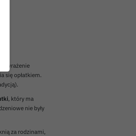
sze wrażenie
ia się opłatkiem.
adycją).
tki
, który ma
dzeniowe nie były
knią za rodzinami,