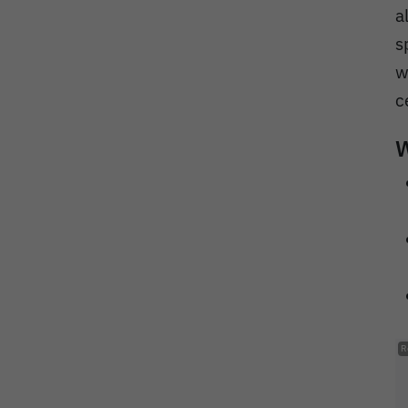
a
s
w
c
W