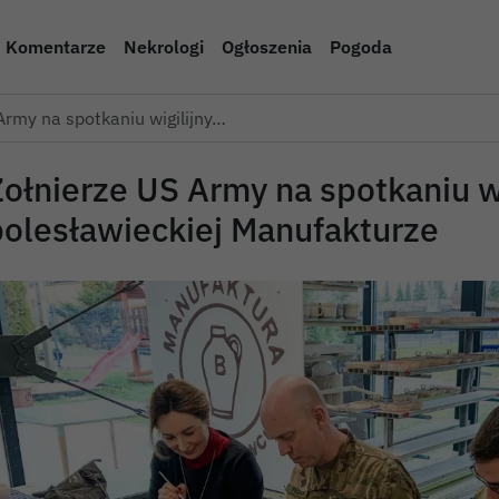
Komentarze
Nekrologi
Ogłoszenia
Pogoda
Army na spotkaniu wigilijny…
Żołnierze US Army na spotkaniu w
bolesławieckiej Manufakturze