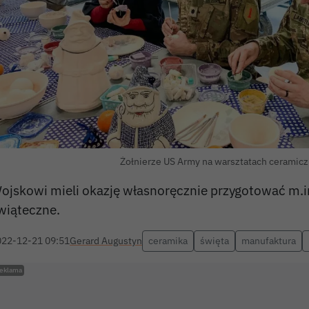
Żołnierze US Army na warsztatach ceramic
ojskowi mieli okazję własnoręcznie przygotować m.i
wiąteczne.
022-12-21 09:51
Gerard Augustyn
ceramika
święta
manufaktura