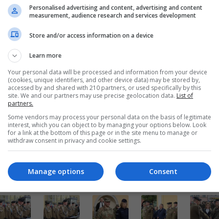
Personalised advertising and content, advertising and content
measurement, audience research and services development
nku
fot. istotne.pl
Powrót do wiadomości
Store and/or access information on a device
Learn more
Your personal data will be processed and information from your device
(cookies, unique identifiers, and other device data) may be stored by,
accessed by and shared with 210 partners, or used specifically by this
site. We and our partners may use precise geolocation data.
List of
partners.
Some vendors may process your personal data on the basis of legitimate
interest, which you can object to by managing your options below. Look
for a link at the bottom of this page or in the site menu to manage or
withdraw consent in privacy and cookie settings.
Manage options
Consent