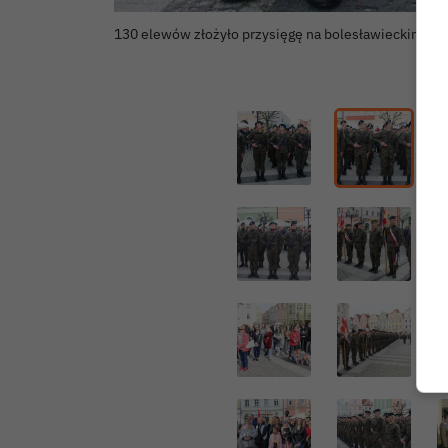
130 elewów złożyło przysięgę na bolesławieckim ry