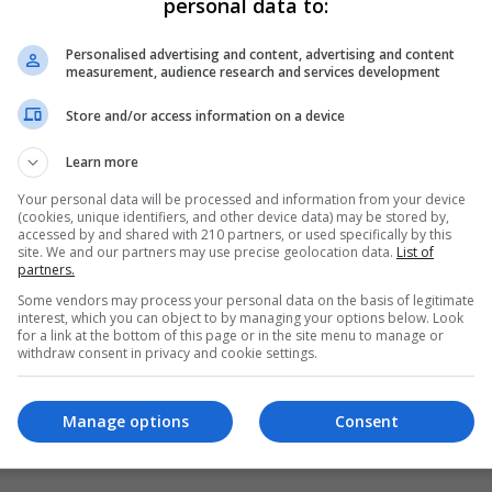
personal data to:
substancję zabronioną prawem.
Personalised advertising and content, advertising and content
measurement, audience research and services development
ak się okazało, 26-latek z gminy Warta Bolesławiecka 
ilka porcji marihuany, które ukrył w paczce po papier
Store and/or access information on a device
Learn more
Play
Your personal data will be processed and information from your device
(cookies, unique identifiers, and other device data) may be stored by,
accessed by and shared with 210 partners, or used specifically by this
site. We and our partners may use precise geolocation data.
List of
partners.
Some vendors may process your personal data on the basis of legitimate
interest, which you can object to by managing your options below. Look
for a link at the bottom of this page or in the site menu to manage or
withdraw consent in privacy and cookie settings.
Manage options
Consent