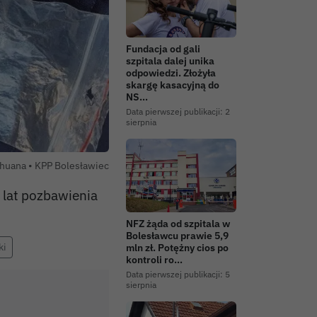
Fundacja od gali
szpitala dalej unika
odpowiedzi. Złożyła
skargę kasacyjną do
NS…
Data pierwszej publikacji:
2
sierpnia
Autor zdjęcia:
huana •
KPP Bolesławiec
 lat pozbawienia
NFZ żąda od szpitala w
Bolesławcu prawie 5,9
ki
mln zł. Potężny cios po
kontroli ro…
Data pierwszej publikacji:
5
sierpnia