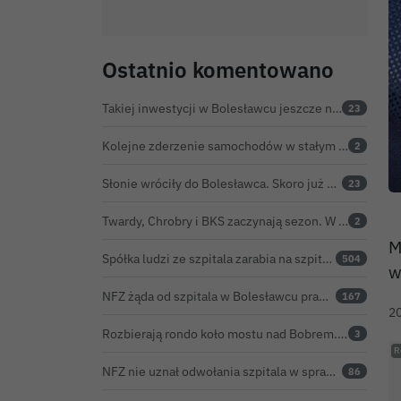
Ostatnio komentowano
Takiej inwestycji w Bolesławcu jeszcze nie było
23
Kolejne zderzenie samochodów w stałym punkcie na obwodnicy Bolesławca
2
Słonie wróciły do Bolesławca. Skoro już są, powinny dostać imiona?
23
Twardy, Chrobry i BKS zaczynają sezon. W Nowogrodźcu derby i pomoc dla Jakuba w powrocie do zdrowia
2
M
Spółka ludzi ze szpitala zarabia na szpitalu w Bolesławcu. Kwoty pozostają tajne
504
w
NFZ żąda od szpitala w Bolesławcu prawie 5,9 mln zł. Potężny cios po kontroli rozliczeń
167
2
Rozbierają rondo koło mostu nad Bobrem. Powstanie tu rondo turbinowe
3
NFZ nie uznał odwołania szpitala w sprawie prawie 5,9 mln zł. Barczyk: rozważamy sąd
86