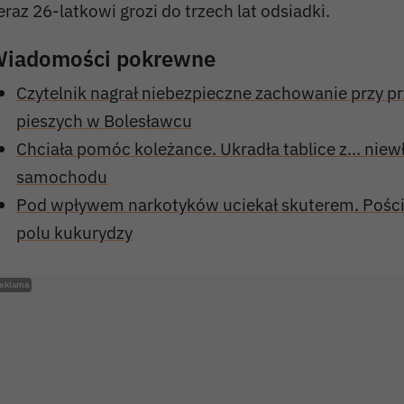
eraz 26-latkowi grozi do trzech lat odsiadki.
iadomości pokrewne
Czytelnik nagrał niebezpieczne zachowanie przy pr
pieszych w Bolesławcu
Chciała pomóc koleżance. Ukradła tablice z... nie
samochodu
Pod wpływem narkotyków uciekał skuterem. Pości
polu kukurydzy