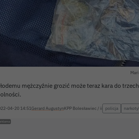
Mari
łodemu mężczyźnie grozić może teraz kara do trzech
olności.
022-04-20 14:51
Gerard Augustyn
KPP Bolesławiec / ii
policja
narkoty