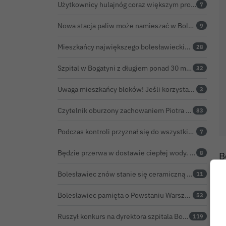
Użytkownicy hulajnóg coraz większym problemem. Czy Bolesławiec powinien pójść śladem Gniezna?
7
Nowa stacja paliw może namieszać w Bolesławcu. Ceny mogą być niższe nawet o 30 groszy na litrze
9
Mieszkańcy największego bolesławieckiego osiedla będą mieli nowy market
28
Szpital w Bogatyni z długiem ponad 30 mln zł. Ratunkiem ma być połączenie z Bolesławcem
32
Uwaga mieszkańcy bloków! Jeśli korzystacie z tzw. junkersów, przeczytajcie to koniecznie
3
Czytelnik oburzony zachowaniem Piotra Romana na rocznicy prezydentury Karola Nawrockiego. Obejrzeliśmy nagranie
83
Podczas kontroli przyznał się do wszystkiego. Kierowca natychmiast stracił prawo jazdy
7
Będzie przerwa w dostawie ciepłej wody. ZEC Bolesławiec zapowiada prace remontowe
8
B
z
Bolesławiec znów stanie się ceramiczną stolicą Polski. Zbliża się 32. Święto Ceramiki
11
i
Bolesławiec pamięta o Powstaniu Warszawskim oraz o walce powstańców z faszyzmem
53
Ruszył konkurs na dyrektora szpitala Bolesławiec-Zgorzelec. Rozstrzygnięcie już w czerwcu?
119