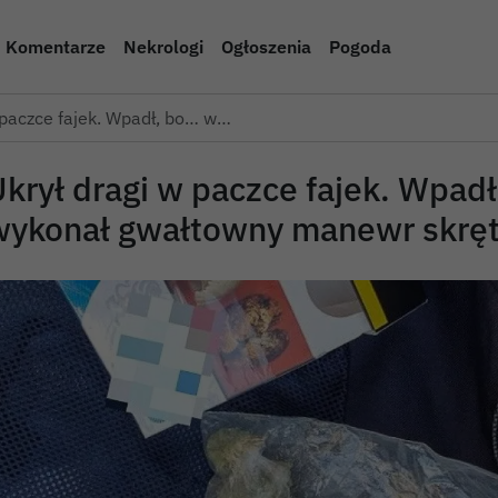
Komentarze
Nekrologi
Ogłoszenia
Pogoda
 paczce fajek. Wpadł, bo… w…
Ukrył dragi w paczce fajek. Wpad
wykonał gwałtowny manewr skrę