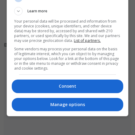
stolicą Polski. Zbliża się 32. Święto Ceramiki
Urząd Miasta odpowiada na zarzuty ws. ul.
Learn more
Sokolej. „Droga spełnia wszystkie normy”
Your personal data will be processed and information from
your device (cookies, unique identifiers, and other device
Bolesławiec: kalendarz imprez sierpniowych
data) may be stored by, accessed by and shared with 210
partners, or used specifically by this site. We and our partners
may use precise geolocation data.
List of partners.
Some vendors may process your personal data on the basis
of legitimate interest, which you can object to by managing
your options below. Look for a link at the bottom of this page
or in the site menu to manage or withdraw consent in privacy
and cookie settings.
Consent
Manage options