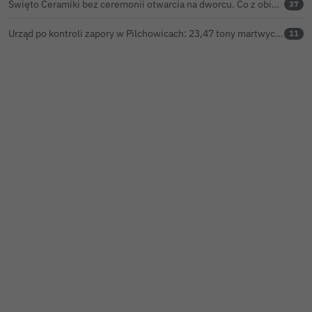
Święto Ceramiki bez ceremonii otwarcia na dworcu. Co z obietnicą prezydenta Bolesławca?
37
Urząd po kontroli zapory w Pilchowicach: 23,47 tony martwych ryb i zawiadomienie do prokuratury
11