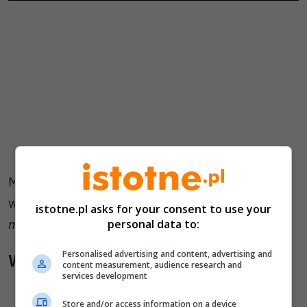
Miejskie Centrum Edukacji Ekologicznej
w Bolesławcu: –
Już teraz życzymy powodzenia
istotne.pl asks for your consent to use your
młodym znawcom przyrody!
personal data to:
Personalised advertising and content, advertising and
Wiadomości pokrewne
content measurement, audience research and
services development
Bolesławiec znów stanie się ceramiczną
Store and/or access information on a device