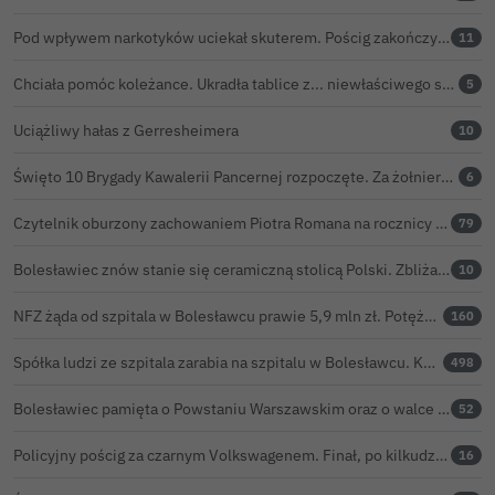
Pod wpływem narkotyków uciekał skuterem. Pościg zakończył w polu kukurydzy
11
Chciała pomóc koleżance. Ukradła tablice z... niewłaściwego samochodu
5
Uciążliwy hałas z Gerresheimera
10
Święto 10 Brygady Kawalerii Pancernej rozpoczęte. Za żołnierzami pierwszy dzień uroczystości
6
Czytelnik oburzony zachowaniem Piotra Romana na rocznicy prezydentury Karola Nawrockiego. Obejrzeliśmy nagranie
79
Bolesławiec znów stanie się ceramiczną stolicą Polski. Zbliża się 32. Święto Ceramiki
10
NFZ żąda od szpitala w Bolesławcu prawie 5,9 mln zł. Potężny cios po kontroli rozliczeń
160
Spółka ludzi ze szpitala zarabia na szpitalu w Bolesławcu. Kwoty pozostają tajne
498
Bolesławiec pamięta o Powstaniu Warszawskim oraz o walce powstańców z faszyzmem
52
Policyjny pościg za czarnym Volkswagenem. Finał, po kilkudziesięciu kilometrach, w rowie. Wideo
16