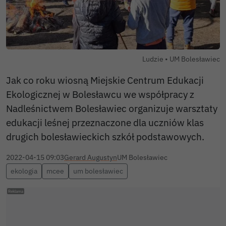
Autor zdjęcia:
Ludzie •
UM Bolesławiec
Jak co roku wiosną Miejskie Centrum Edukacji
Ekologicznej w Bolesławcu we współpracy z
Nadleśnictwem Bolesławiec organizuje warsztaty
edukacji leśnej przeznaczone dla uczniów klas
drugich bolesławieckich szkół podstawowych.
2022-04-15 09:03
Gerard Augustyn
UM Bolesławiec
ekologia
mcee
um bolesławiec