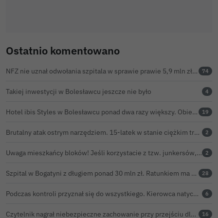
Ostatnio komentowano
NFZ nie uznał odwołania szpitala w sprawie prawie 5,9 mln zł. Barczyk: rozważamy sąd
74
Takiej inwestycji w Bolesławcu jeszcze nie było
4
Hotel ibis Styles w Bolesławcu ponad dwa razy większy. Obiekt ma już 142 pokoje i apartamenty
19
Brutalny atak ostrym narzędziem. 15-latek w stanie ciężkim trafił do szpitala
2
Uwaga mieszkańcy bloków! Jeśli korzystacie z tzw. junkersów, przeczytajcie to koniecznie
2
Szpital w Bogatyni z długiem ponad 30 mln zł. Ratunkiem ma być połączenie z Bolesławcem
28
Podczas kontroli przyznał się do wszystkiego. Kierowca natychmiast stracił prawo jazdy
6
Czytelnik nagrał niebezpieczne zachowanie przy przejściu dla pieszych w Bolesławcu
16