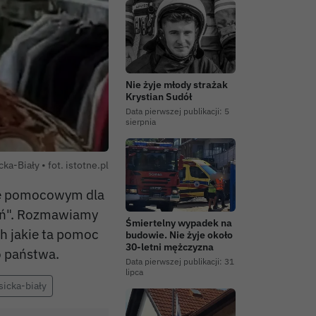
Nie żyje młody strażak
Krystian Sudół
Data pierwszej publikacji:
5
sierpnia
ka-Biały • fot. istotne.pl
cie pomocowym dla
oń". Rozmawiamy
Śmiertelny wypadek na
h jakie ta pomoc
budowie. Nie żyje około
30-letni mężczyzna
o państwa.
Data pierwszej publikacji:
31
lipca
sicka-biały