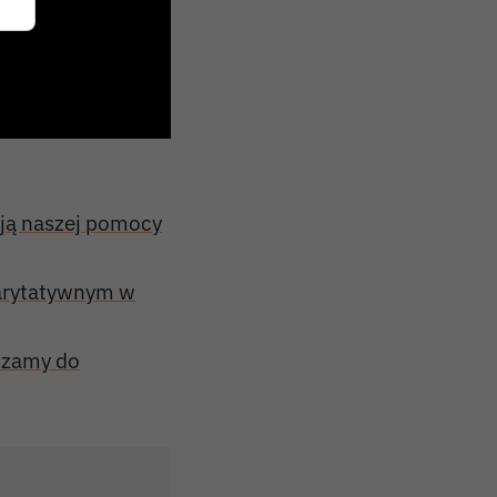
ują naszej pomocy
harytatywnym w
aszamy do