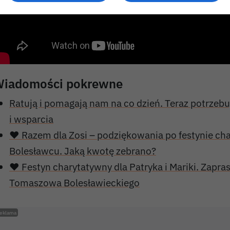
iadomości pokrewne
Ratują i pomagają nam na co dzień. Teraz potrzeb
i wsparcia
❤️ Razem dla Zosi – podziękowania po festynie c
Bolesławcu. Jaką kwotę zebrano?
❤️ Festyn charytatywny dla Patryka i Mariki. Zapr
Tomaszowa Bolesławieckiego