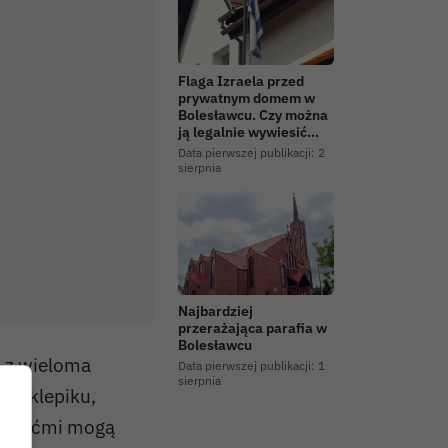
Flaga Izraela przed
prywatnym domem w
Bolesławcu. Czy można
ją legalnie wywiesić…
Data pierwszej publikacji:
2
sierpnia
Najbardziej
przerażająca parafia w
Bolesławcu
a z wieloma
Data pierwszej publikacji:
1
sierpnia
j sklepiku,
z dziećmi mogą