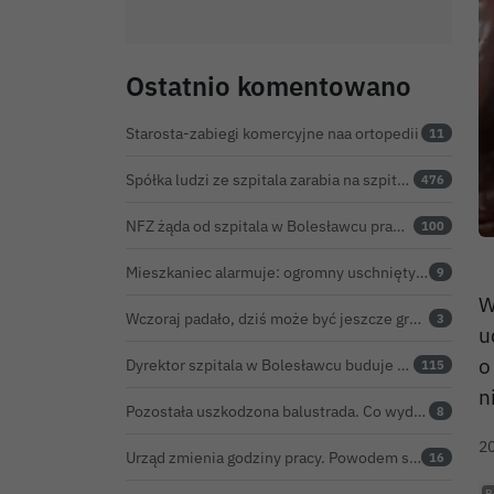
Ostatnio komentowano
Starosta-zabiegi komercyjne naa ortopedii
11
Spółka ludzi ze szpitala zarabia na szpitalu w Bolesławcu. Kwoty pozostają tajne
476
NFZ żąda od szpitala w Bolesławcu prawie 5,9 mln zł. Potężny cios po kontroli rozliczeń
100
Mieszkaniec alarmuje: ogromny uschnięty konar od miesięcy zagraża ludziom w Bolesławcu. Konar wycięty
9
W
Wczoraj padało, dziś może być jeszcze groźniej. Jest nowy alert IMGW
3
u
o
Dyrektor szpitala w Bolesławcu buduje medyczne imperium. „Gazeta Wyborcza” opisuje jego działalność w całej Polsce
115
n
Pozostała uszkodzona balustrada. Co wydarzyło się na moście w Bolesławcu?
8
2
Urząd zmienia godziny pracy. Powodem są ekstremalne upały
16