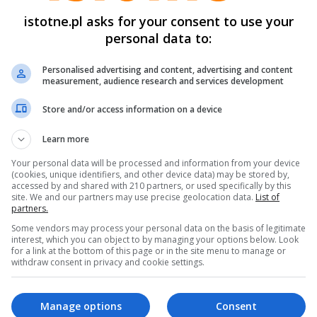
ziąć za darmo jedzenie, środki higieniczne, ubrania, c
istotne.pl asks for your consent to use your
raz wiele innych kobiet i mężczyzn pomagają Ukraini
personal data to:
ojny. Jak wygląda taka pomoc od kuchni, co jest w ni
Personalised advertising and content, advertising and content
 czy lidzie pomagający nie czuj się już zmęczeni, o to
measurement, audience research and services development
 wywiadzie. Rozmawiamy też o wizytach jakie w punkc
Store and/or access information on a device
ojewoda dolnośląski
Jarosław Obremski
i burmistrz
artnerskiego Siegburga
Stefan Rosemann
.
Learn more
Your personal data will be processed and information from your device
(cookies, unique identifiers, and other device data) may be stored by,
accessed by and shared with 210 partners, or used specifically by this
site. We and our partners may use precise geolocation data.
List of
partners.
Some vendors may process your personal data on the basis of legitimate
interest, which you can object to by managing your options below. Look
for a link at the bottom of this page or in the site menu to manage or
withdraw consent in privacy and cookie settings.
Manage options
Consent