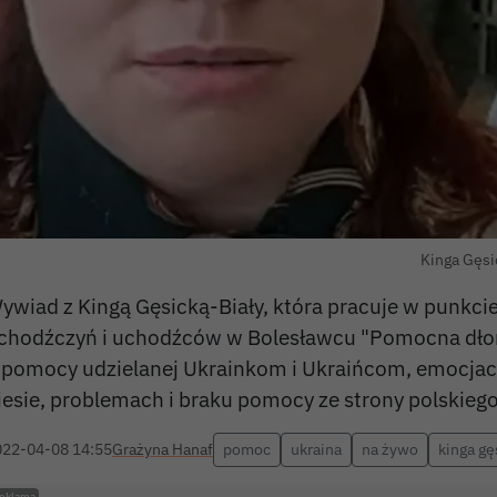
Kinga Gęsic
ywiad z Kingą Gęsicką-Biały, która pracuje w punk
chodźczyń i uchodźców w Bolesławcu "Pomocna dł
 pomocy udzielanej Ukrainkom i Ukraińcom, emocjac
iesie, problemach i braku pomocy ze strony polskieg
022-04-08 14:55
Grażyna Hanaf
pomoc
ukraina
na żywo
kinga gę