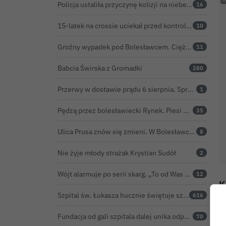
Policja ustaliła przyczynę kolizji na niebezpiecznym skrzyżowaniu w Bolesławcu. 72-latek ukarany mandatem
16
15-latek na crossie uciekał przed kontrolą. Potrącił strażnika leśnego, rozbił się o samochód
10
Groźny wypadek pod Bolesławcem. Ciężarówka zahaczyła o linię wysokiego napięcia
11
Babcia Świrska z Gromadki
280
Przerwy w dostawie prądu 6 sierpnia. Sprawdź, czy wyłączenia obejmą Twoją miejscowość
1
Pędzą przez bolesławiecki Rynek. Piesi muszą uskakiwać przed hulajnogami i rowerami elektrycznymi
35
Ulica Prusa znów się zmieni. W Bolesławcu powstanie kolejna ceramiczna mozaika
8
Nie żyje młody strażak Krystian Sudół
2
Wójt alarmuje po serii skarg. „To od Was zależy bezpieczeństwo Waszych dzieci”
12
K
Szpital św. Łukasza hucznie świętuje sześć lat pod kierownictwem Kamila Barczyka
616
o
z
Fundacja od gali szpitala dalej unika odpowiedzi. Złożyła skargę kasacyjną do NSA
70