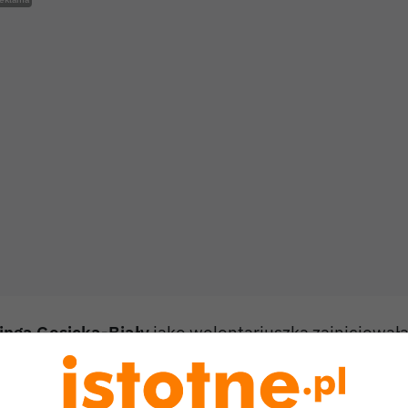
inga Gęsicka-Biały
jako wolontariuszka zainicjował
sobami w Bolesławcu punkt "Pomocna dłoń". To rodza
 którego uciekające przed wojną ukraińskie kobiety 