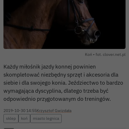
Koń • fot. clover.net.pl
Każdy miłośnik jazdy konnej powinien
skompletować niezbędny sprzęt i akcesoria dla
siebie i dla swojego konia. Jeździectwo to bardzo
wymagająca dyscyplina, dlatego trzeba być
odpowiednio przygotowanym do treningów.
2019-10-30 14:55
Krzysztof Gwizdała
sklep
koń
miasto legnica