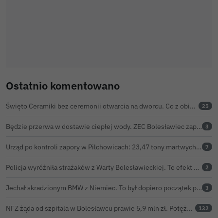
Ostatnio komentowano
Święto Ceramiki bez ceremonii otwarcia na dworcu. Co z obietnicą prezydenta Bolesławca?
25
Będzie przerwa w dostawie ciepłej wody. ZEC Bolesławiec zapowiada prace remontowe
3
Urząd po kontroli zapory w Pilchowicach: 23,47 tony martwych ryb i zawiadomienie do prokuratury
7
Policja wyróżniła strażaków z Warty Bolesławieckiej. To efekt nocnej akcji, która zakończyła się sukcesem
2
Jechał skradzionym BMW z Niemiec. To był dopiero początek problemów 33-latka
3
NFZ żąda od szpitala w Bolesławcu prawie 5,9 mln zł. Potężny cios po kontroli rozliczeń
132