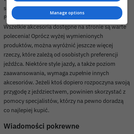
się porządnymi i sprawdzonymi produktami.
Manage options
Przykładem może być:
https://clover.net.pl
.
Wszelkie akcesoria dostępne na stronie są warte
polecenia! Oprócz wyżej wymienionych
produktów, można wyróżnić jeszcze więcej
rzeczy, które zależą od osobistych preferencji
jeźdźca. Niektóre style jazdy, a także poziom
zaawansowania, wymaga zupełnie innych
akcesoriów. Jeżeli ktoś dopiero rozpoczyna swoją
przygodę z jeździectwem, powinien skorzystać z
pomocy specjalistów, którzy na pewno doradzą
co najlepiej kupić.
Wiadomości pokrewne