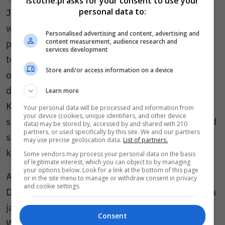
istotne.pl asks for your consent to use your
personal data to:
Jednak należy zwrócić uwagę, żeby były one
wykonane z materiału, który przepuszcza
Personalised advertising and content, advertising and
content measurement, audience research and
powietrze i gwarantuje odpowiednią
services development
temperaturę. Nauszniki muszą być także
Store and/or access information on a device
odpowiednio dopasowane do uszów zwierzęcia,
dlatego trzeba zwrócić uwagę na rozmiary.
Learn more
Kolejną obowiązkową rzeczą są derki, czyli
Your personal data will be processed and information from
your device (cookies, unique identifiers, and other device
specjalne ochrony konia, które umieszcza się pod
data) may be stored by, accessed by and shared with 210
partners, or used specifically by this site. We and our partners
siodłem. Pozwalają one na przyjemną i
may use precise geolocation data.
List of partners.
komfortową jazdę.
Some vendors may process your personal data on the basis
of legitimate interest, which you can object to by managing
your options below. Look for a link at the bottom of this page
Akcesoria do jazdy konnej są bardzo ważne.
or in the site menu to manage or withdraw consent in privacy
and cookie settings.
Dzięki nim możliwa jest bezpieczna i komfortowa
jazda, zarówno dla jeźdźca jak i dla człowieka.
Consent
Warto odwiedzić dobry sklep jeździecki i cieszyć