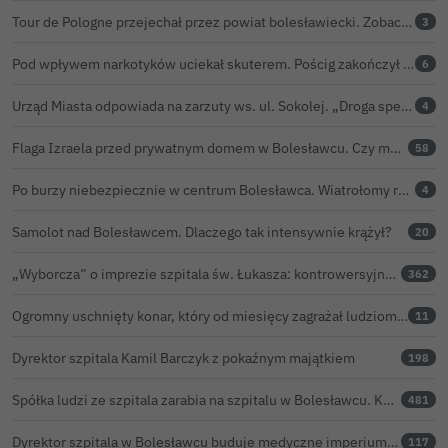
Tour de Pologne przejechał przez powiat bolesławiecki. Zobacz wideo z Zebrzydowej
3
Pod wpływem narkotyków uciekał skuterem. Pościg zakończył w polu kukurydzy
6
Urząd Miasta odpowiada na zarzuty ws. ul. Sokolej. „Droga spełnia wszystkie normy”
4
Flaga Izraela przed prywatnym domem w Bolesławcu. Czy można ją legalnie wywiesić?
58
Po burzy niebezpiecznie w centrum Bolesławca. Wiatrołomy runęły na podwórko
4
Samolot nad Bolesławcem. Dlaczego tak intensywnie krążył?
20
„Wyborcza” o imprezie szpitala św. Łukasza: kontrowersyjna gala dla pracowników
362
Ogromny uschnięty konar, który od miesięcy zagrażał ludziom w Bolesławcu, wycięty
11
Dyrektor szpitala Kamil Barczyk z pokaźnym majątkiem
198
Spółka ludzi ze szpitala zarabia na szpitalu w Bolesławcu. Kwoty pozostają tajne
481
Dyrektor szpitala w Bolesławcu buduje medyczne imperium. „Gazeta Wyborcza” opisuje jego działalność w całej Polsce
117