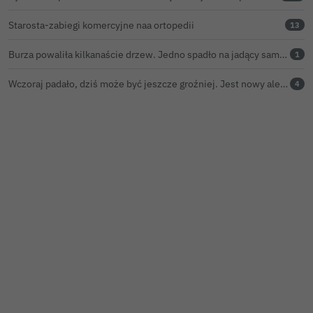
Starosta-zabiegi komercyjne naa ortopedii
13
Burza powaliła kilkanaście drzew. Jedno spadło na jadący samochód
1
Wczoraj padało, dziś może być jeszcze groźniej. Jest nowy alert IMGW
4