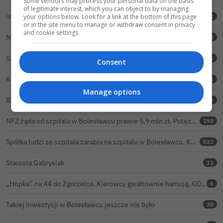
Some vendors may process your personal data on the basis
of legitimate interest, which you can object to by managing
istotne.pl po ukraińsku i angielsku. Chcemy, by wszyscy mieszkańcy żyli sprawami Bolesławca
your options below. Look for a link at the bottom of this page
51
or in the site menu to manage or withdraw consent in privacy
and cookie settings.
NFZ nie uznał odwołania szpitala w sprawie prawie 5,9 mln zł. Barczyk: rozważamy sąd
118
Szpital nie odpowiada na pytania o MEDASK. Dyrektor przerwał temat podczas konferencji o inwestycjach
161
Consent
Kolejne zderzenie samochodów w stałym punkcie na obwodnicy Bolesławca
18
Manage options
Bolesławiec znów stanie się ceramiczną stolicą Polski. Zbliża się 32. Święto Ceramiki
15
NFZ żąda od szpitala w Bolesławcu prawie 5,9 mln zł. Potężny cios po kontroli rozliczeń
190
Spółka ludzi ze szpitala zarabia na szpitalu w Bolesławcu. Kwoty pozostają tajne
522
Starosta Gabrysiak
11
„Hopka” na A4 do Zgorzelca. Kierowcy gwałtownie hamują, GDDKiA wyjaśnia, skąd problem
6
Takiej inwestycji w Bolesławcu jeszcze nie było
30