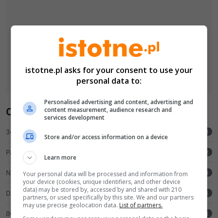
istotne.pl asks for your consent to use your
personal data to:
Personalised advertising and content, advertising and
Ostatnio komentowano
content measurement, audience research and
services development
360 litrów bimbru i domowa fabryka alkoholu. Policjanci wkroczyli do akcji
3
Store and/or access information on a device
Parking szpitalny tylko dla VIP-ów. Reszta pracowników ma parkować na bazarze
72
Learn more
Na ulicy Prusa znów powstaje ceramiczne dzieło. Prace właśnie ruszyły
3
Your personal data will be processed and information from
your device (cookies, unique identifiers, and other device
data) may be stored by, accessed by and shared with 210
Dawid Barański 7. na świecie! Kolejny sukces młodego zawodnika z Bolesławca
1
partners, or used specifically by this site. We and our partners
may use precise geolocation data.
List of partners.
80-latek chciał zarobić na ropie. Stracił blisko 550 tys. zł
11