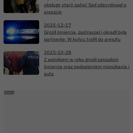
obsługę stacji paliw! Sąd zdecydował o
areszcie
2025-12-17
Groził śmiercią, zastraszał i okradł byłą
partnerkę. W końcu trafił do aresztu
2025-10-28
Z palnikiem w ręku groził sąsiadom
śmiercią oraz podpaleniem mieszkania i
auta