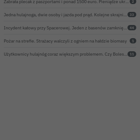
Zabrała plecak z paszportami i ponad 1500 euro. Pieniądze ukryła w zaskakującym miejscu
2
Jedna hulajnoga, dwie osoby i jazda pod prąd. Kolejne skrajnie nieodpowiedzialne zachowanie na ulicach Bolesławca
33
Incydent kałowy przy Spacerowej. Jeden z basenów zamknięty do odwołania
44
Pożar na strefie. Strażacy walczyli z ogniem na hałdzie biomasy
1
Użytkownicy hulajnóg coraz większym problemem. Czy Bolesławiec powinien pójść śladem Gniezna?
11