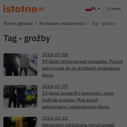
PL
Menu
Strona główna
Archiwum wiadomości
Tag - groźby
Tag - groźby
2026-07-08
39-latek terroryzował sąsiadów. Policja
zatrzymała go po groźbach podpalenia
domu
2026-07-07
33-latek wyszedł z więzienia i znów
trafił do aresztu. Miał grozić
zabójstwem i podpaleniem domu
2026-01-22
Agresywny mężczyzna terroryzował