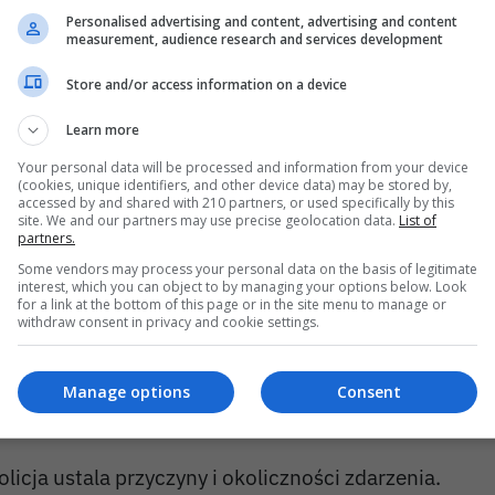
a miejsce wezwano między innymi śmigłowiec Lotni
Personalised advertising and content, advertising and content
measurement, audience research and services development
atunkowego. Ale jak się okazało, nie był on konieczny
oszkodowanego przewieziono karetką do szpitala.
Store and/or access information on a device
Learn more
Play
Your personal data will be processed and information from your device
(cookies, unique identifiers, and other device data) may be stored by,
accessed by and shared with 210 partners, or used specifically by this
site. We and our partners may use precise geolocation data.
List of
partners.
Some vendors may process your personal data on the basis of legitimate
interest, which you can object to by managing your options below. Look
for a link at the bottom of this page or in the site menu to manage or
withdraw consent in privacy and cookie settings.
Manage options
Consent
olicja ustala przyczyny i okoliczności zdarzenia.