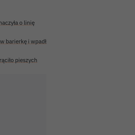
czyła o linię
w barierkę i wpadł
ąciło pieszych