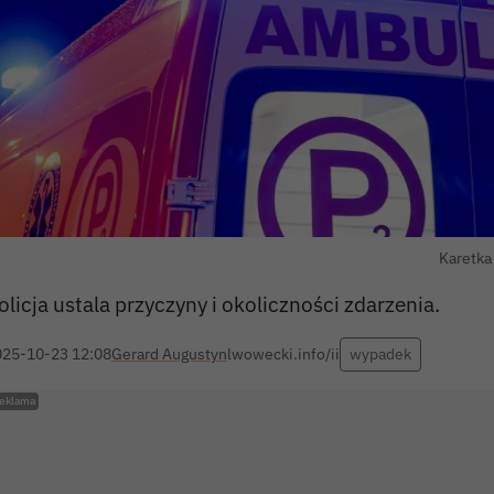
Karetka
olicja ustala przyczyny i okoliczności zdarzenia.
025-10-23 12:08
Gerard Augustyn
lwowecki.info/ii
wypadek