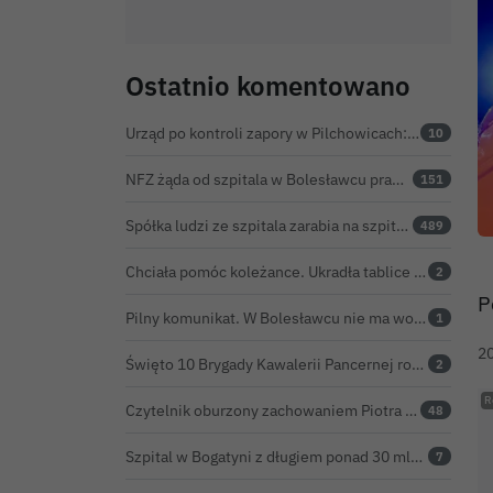
Ostatnio komentowano
Urząd po kontroli zapory w Pilchowicach: 23,47 tony martwych ryb i zawiadomienie do prokuratury
10
NFZ żąda od szpitala w Bolesławcu prawie 5,9 mln zł. Potężny cios po kontroli rozliczeń
151
Spółka ludzi ze szpitala zarabia na szpitalu w Bolesławcu. Kwoty pozostają tajne
489
Chciała pomóc koleżance. Ukradła tablice z... niewłaściwego samochodu
2
P
Pilny komunikat. W Bolesławcu nie ma wody na jednej z ulic – trwa usuwanie awarii
1
2
Święto 10 Brygady Kawalerii Pancernej rozpoczęte. Za żołnierzami pierwszy dzień uroczystości
2
Czytelnik oburzony zachowaniem Piotra Romana na rocznicy prezydentury Karola Nawrockiego. Obejrzeliśmy nagranie
48
Szpital w Bogatyni z długiem ponad 30 mln zł. Ratunkiem ma być połączenie z Bolesławcem
7