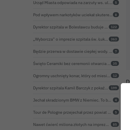
Urząd Miasta odpowiada na zarzuty ws. ul. Sokolej. „Droga spełnia wszystkie normy”
5
Pod wpływem narkotyków uciekał skuterem. Pościg zakończył w polu kukurydzy
8
Dyrektor szpitala w Bolesławcu buduje medyczne imperium. „Gazeta Wyborcza” opisuje jego działalność w całej Polsce
122
„Wyborcza” o imprezie szpitala św. Łukasza: kontrowersyjna gala dla pracowników
363
Będzie przerwa w dostawie ciepłej wody. ZEC Bolesławiec zapowiada prace remontowe
7
Święto Ceramiki bez ceremonii otwarcia na dworcu. Co z obietnicą prezydenta Bolesławca?
35
Ogromny uschnięty konar, który od miesięcy zagrażał ludziom w Bolesławcu, wycięty
12
D
Dyrektor szpitala Kamil Barczyk z pokaźnym majątkiem
199
w
Jechał skradzionym BMW z Niemiec. To był dopiero początek problemów 33-latka
4
Tour de Pologne przejechał przez powiat bolesławiecki. Zobacz wideo z Zebrzydowej
5
Nawet ćwierć miliona złotych na imprezę restauratora. BOK nie chce ujawnić kosztów przed Świętem Ceramiki
85