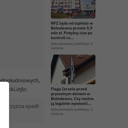
NFZ żąda od szpitala w
Bolesławcu prawie 5,9
mln zł. Potężny cios po
kontroli ro…
Data pierwszej publikacji:
5
sierpnia
zedpołudniowych,
owecki.info
:
Flaga Izraela przed
prywatnym domem w
Bolesławcu. Czy można
ją legalnie wywiesić…
 mężczyzna spadł
Data pierwszej publikacji:
2
sierpnia