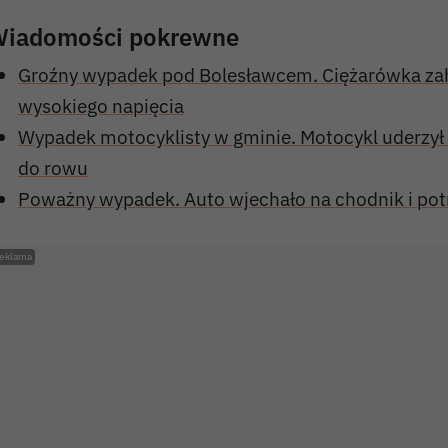
iadomości pokrewne
Groźny wypadek pod Bolesławcem. Ciężarówka zaha
wysokiego napięcia
Wypadek motocyklisty w gminie. Motocykl uderzył 
do rowu
Poważny wypadek. Auto wjechało na chodnik i potr