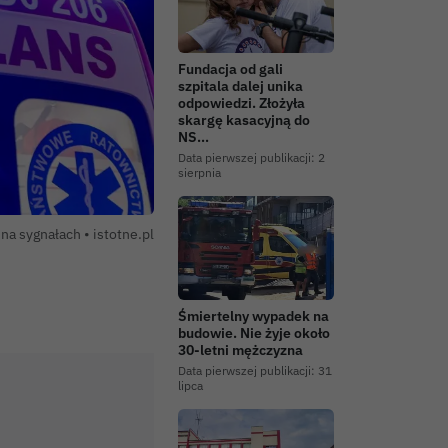
Fundacja od gali
szpitala dalej unika
odpowiedzi. Złożyła
skargę kasacyjną do
NS…
Data pierwszej publikacji:
2
sierpnia
Autor zdjęcia:
 na sygnałach •
istotne.pl
Śmiertelny wypadek na
budowie. Nie żyje około
30-letni mężczyzna
Data pierwszej publikacji:
31
lipca