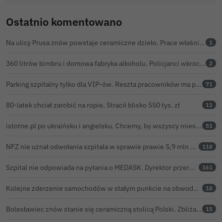
Ostatnio komentowano
Na ulicy Prusa znów powstaje ceramiczne dzieło. Prace właśnie ruszyły
1
360 litrów bimbru i domowa fabryka alkoholu. Policjanci wkroczyli do akcji
2
Parking szpitalny tylko dla VIP-ów. Reszta pracowników ma parkować na bazarze
71
80-latek chciał zarobić na ropie. Stracił blisko 550 tys. zł
11
istotne.pl po ukraińsku i angielsku. Chcemy, by wszyscy mieszkańcy żyli sprawami Bolesławca
51
NFZ nie uznał odwołania szpitala w sprawie prawie 5,9 mln zł. Barczyk: rozważamy sąd
118
Szpital nie odpowiada na pytania o MEDASK. Dyrektor przerwał temat podczas konferencji o inwestycjach
161
Kolejne zderzenie samochodów w stałym punkcie na obwodnicy Bolesławca
18
Bolesławiec znów stanie się ceramiczną stolicą Polski. Zbliża się 32. Święto Ceramiki
15