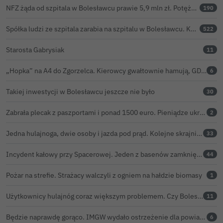
NFZ żąda od szpitala w Bolesławcu prawie 5,9 mln zł. Potężny cios po kontroli rozliczeń
190
Spółka ludzi ze szpitala zarabia na szpitalu w Bolesławcu. Kwoty pozostają tajne
522
Starosta Gabrysiak
11
„Hopka” na A4 do Zgorzelca. Kierowcy gwałtownie hamują, GDDKiA wyjaśnia, skąd problem
6
Takiej inwestycji w Bolesławcu jeszcze nie było
30
Zabrała plecak z paszportami i ponad 1500 euro. Pieniądze ukryła w zaskakującym miejscu
2
Jedna hulajnoga, dwie osoby i jazda pod prąd. Kolejne skrajnie nieodpowiedzialne zachowanie na ulicach Bolesławca
33
Incydent kałowy przy Spacerowej. Jeden z basenów zamknięty do odwołania
44
Pożar na strefie. Strażacy walczyli z ogniem na hałdzie biomasy
1
Użytkownicy hulajnóg coraz większym problemem. Czy Bolesławiec powinien pójść śladem Gniezna?
11
Będzie naprawdę gorąco. IMGW wydało ostrzeżenie dla powiatu bolesławieckiego
6