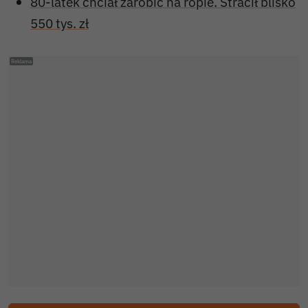
80-latek chciał zarobić na ropie. Stracił blisko
550 tys. zł