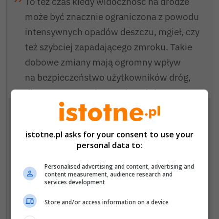
To też czas kiedy widoczność na drodze
może być znacznie ograniczona z powodu
intensywnych opadów deszczu, mgieł, czy
też szybciej zapadającego zmroku. Takie
dobowe zmiany mają ogromny wpływ
na bezpieczeństwo użytkowników dróg,
dlatego przypominamy, że należy
zmniejszyć prędkość, zmienić technikę
jazdy i utrzymywać bezpieczną odległość
istotne.pl asks for your consent to use your
od poprzedzających samochodów.
personal data to:
Pamiętać trzeba również o tym,
że prędkość dopuszczalna nie zawsze
Personalised advertising and content, advertising and
content measurement, audience research and
oznacza prędkość bezpieczną – zawsze
services development
należy ją dostosować do sytuacji, jaka
Store and/or access information on a device
w danej chwili występuje na drodze.