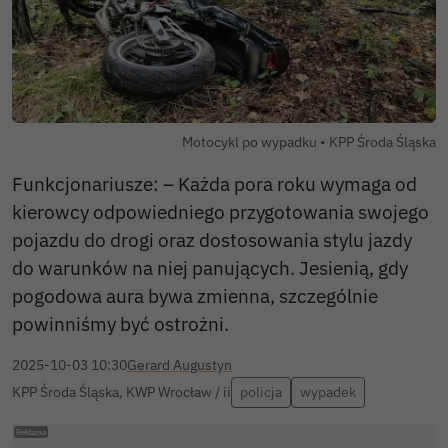
Autor zdjęcia:
Motocykl po wypadku •
KPP Środa Śląska
Funkcjonariusze: – Każda pora roku wymaga od
kierowcy odpowiedniego przygotowania swojego
pojazdu do drogi oraz dostosowania stylu jazdy
do warunków na niej panujących. Jesienią, gdy
pogodowa aura bywa zmienna, szczególnie
powinniśmy być ostrożni.
2025-10-03 10:30
Gerard Augustyn
KPP Środa Śląska, KWP Wrocław / ii
policja
wypadek