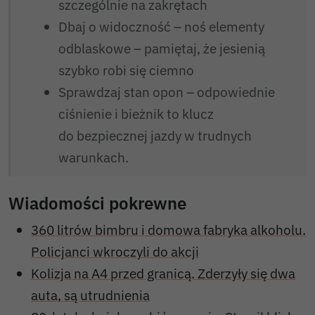
szczególnie na zakrętach
Dbaj o widoczność – noś elementy
odblaskowe – pamiętaj, że jesienią
szybko robi się ciemno
Sprawdzaj stan opon – odpowiednie
ciśnienie i bieżnik to klucz
do bezpiecznej jazdy w trudnych
warunkach.
Wiadomości pokrewne
360 litrów bimbru i domowa fabryka alkoholu.
Policjanci wkroczyli do akcji
Kolizja na A4 przed granicą. Zderzyły się dwa
auta, są utrudnienia