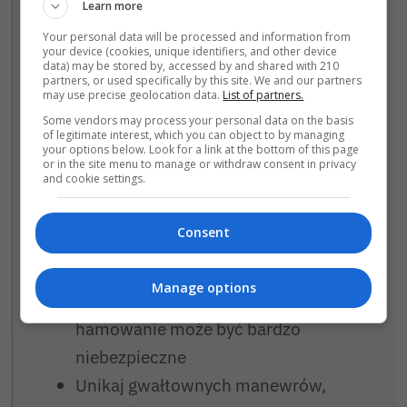
Learn more
Apelujemy o ostrożną i rozważną jazdę,
Your personal data will be processed and information from
your device (cookies, unique identifiers, and other device
a także o stosowanie się do kilku zasad
data) may be stored by, accessed by and shared with 210
partners, or used specifically by this site. We and our partners
bezpieczeństwa:
may use precise geolocation data.
List of partners.
Some vendors may process your personal data on the basis
Stosuj się do ograniczeń prędkości
of legitimate interest, which you can object to by managing
your options below. Look for a link at the bottom of this page
Dostosuj prędkość do warunków
or in the site menu to manage or withdraw consent in privacy
and cookie settings.
panujących na drodze – mokre liście
i wilgotny asfalt znacząco wydłużają
Consent
drogę hamowania
Zachowaj bezpieczną odległość
Manage options
od poprzedzającego pojazdu – nagłe
hamowanie może być bardzo
niebezpieczne
Unikaj gwałtownych manewrów,