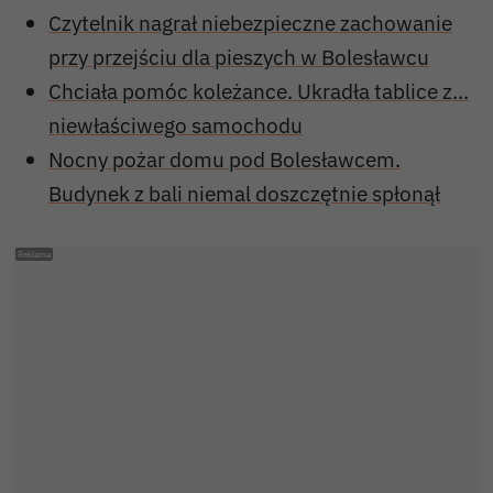
Czytelnik nagrał niebezpieczne zachowanie
przy przejściu dla pieszych w Bolesławcu
Chciała pomóc koleżance. Ukradła tablice z...
niewłaściwego samochodu
Nocny pożar domu pod Bolesławcem.
Budynek z bali niemal doszczętnie spłonął