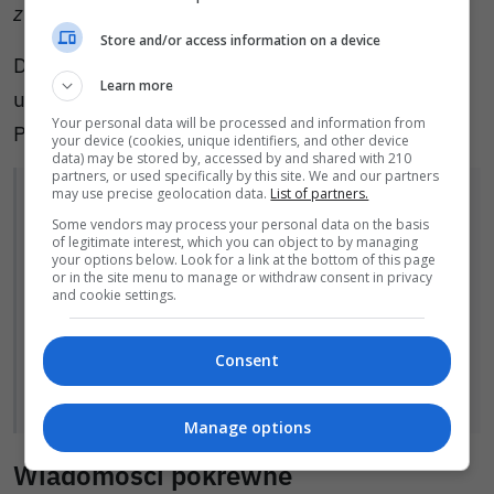
zabójstwem.
Store and/or access information on a device
Do doprowadzeniu do prokuratury 22-latek
Learn more
usłyszał zarzuty. Grozi mu do 5 lat więzienia.
Your personal data will be processed and information from
Prokurator E. Węglarowicz-Makowska:
your device (cookies, unique identifiers, and other device
data) may be stored by, accessed by and shared with 210
partners, or used specifically by this site. We and our partners
may use precise geolocation data.
List of partners.
W toku przesłuchania mężczyzna przyznał
Some vendors may process your personal data on the basis
się częściowo do popełnienia zarzucanych
of legitimate interest, which you can object to by managing
your options below. Look for a link at the bottom of this page
mu występków i złożył wyjaśnienia. Nie
or in the site menu to manage or withdraw consent in privacy
and cookie settings.
potrafił wyjaśnić swojego agresywnego
zachowania.
Consent
Na wniosek śledczych sąd tymczasowo
aresztował agresora na dwa miesiące.
Manage options
Wiadomości pokrewne