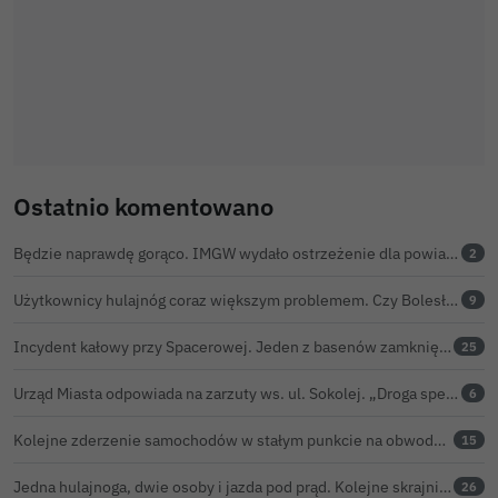
Ostatnio komentowano
Będzie naprawdę gorąco. IMGW wydało ostrzeżenie dla powiatu bolesławieckiego
2
Użytkownicy hulajnóg coraz większym problemem. Czy Bolesławiec powinien pójść śladem Gniezna?
9
Incydent kałowy przy Spacerowej. Jeden z basenów zamknięty do odwołania
25
Urząd Miasta odpowiada na zarzuty ws. ul. Sokolej. „Droga spełnia wszystkie normy”
6
Kolejne zderzenie samochodów w stałym punkcie na obwodnicy Bolesławca
15
Jedna hulajnoga, dwie osoby i jazda pod prąd. Kolejne skrajnie nieodpowiedzialne zachowanie na ulicach Bolesławca
26