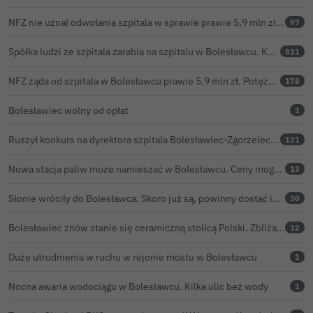
NFZ nie uznał odwołania szpitala w sprawie prawie 5,9 mln zł. Barczyk: rozważamy sąd
97
Spółka ludzi ze szpitala zarabia na szpitalu w Bolesławcu. Kwoty pozostają tajne
511
NFZ żąda od szpitala w Bolesławcu prawie 5,9 mln zł. Potężny cios po kontroli rozliczeń
178
Bolesławiec wolny od opłat
1
Ruszył konkurs na dyrektora szpitala Bolesławiec-Zgorzelec. Rozstrzygnięcie już w czerwcu?
121
Nowa stacja paliw może namieszać w Bolesławcu. Ceny mogą być niższe nawet o 30 groszy na litrze
13
Słonie wróciły do Bolesławca. Skoro już są, powinny dostać imiona?
30
Bolesławiec znów stanie się ceramiczną stolicą Polski. Zbliża się 32. Święto Ceramiki
12
Duże utrudnienia w ruchu w rejonie mostu w Bolesławcu
1
Nocna awaria wodociągu w Bolesławcu. Kilka ulic bez wody
1