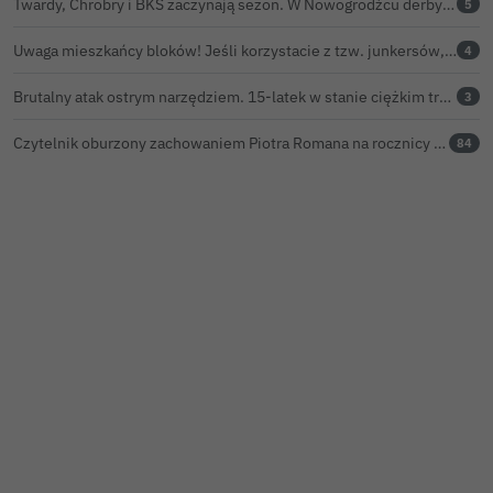
Twardy, Chrobry i BKS zaczynają sezon. W Nowogrodźcu derby i pomoc dla Jakuba w powrocie do zdrowia
5
Uwaga mieszkańcy bloków! Jeśli korzystacie z tzw. junkersów, przeczytajcie to koniecznie
4
Brutalny atak ostrym narzędziem. 15-latek w stanie ciężkim trafił do szpitala
3
Czytelnik oburzony zachowaniem Piotra Romana na rocznicy prezydentury Karola Nawrockiego. Obejrzeliśmy nagranie
84