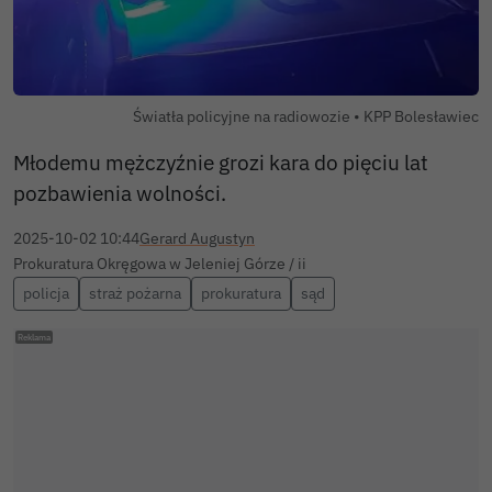
Autor zdjęcia:
Światła policyjne na radiowozie •
KPP Bolesławiec
Młodemu mężczyźnie grozi kara do pięciu lat
pozbawienia wolności.
2025-10-02 10:44
Gerard Augustyn
Prokuratura Okręgowa w Jeleniej Górze / ii
policja
straż pożarna
prokuratura
sąd