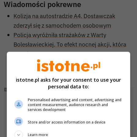
Wiadomości pokrewne
Kolizja na autostradzie A4. Dostawczak
zderzył się z samochodem osobowym
Policja wyróżniła strażaków z Warty
Bolesławieckiej. To efekt nocnej akcji, która
zakończyła się sukcesem
Jechał skradzionym BMW z Niemiec. To był
dopiero początek problemów 33-latka
istotne.pl asks for your consent to use your
personal data to:
Personalised advertising and content, advertising and
content measurement, audience research and
services development
Store and/or access information on a device
Learn more