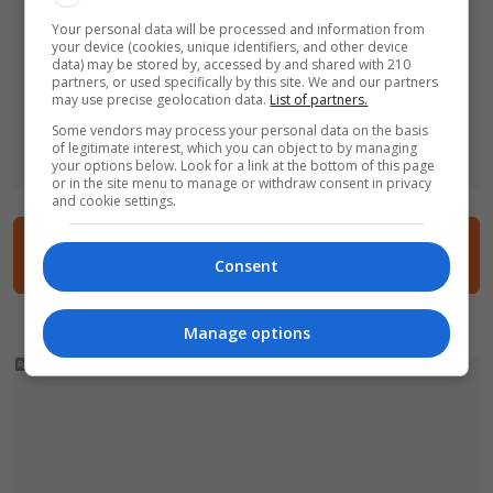
Your personal data will be processed and information from
your device (cookies, unique identifiers, and other device
data) may be stored by, accessed by and shared with 210
partners, or used specifically by this site. We and our partners
may use precise geolocation data.
List of partners.
Some vendors may process your personal data on the basis
of legitimate interest, which you can object to by managing
your options below. Look for a link at the bottom of this page
or in the site menu to manage or withdraw consent in privacy
and cookie settings.
Dodaj komentarz
Consent
Manage options