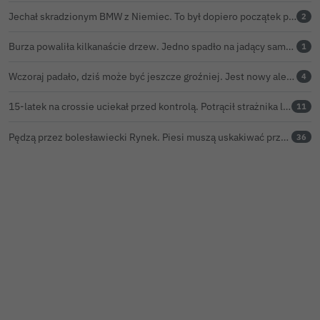
Jechał skradzionym BMW z Niemiec. To był dopiero początek problemów 33-latka
2
Burza powaliła kilkanaście drzew. Jedno spadło na jadący samochód
1
Wczoraj padało, dziś może być jeszcze groźniej. Jest nowy alert IMGW
4
15-latek na crossie uciekał przed kontrolą. Potrącił strażnika leśnego, rozbił się o samochód
11
Pędzą przez bolesławiecki Rynek. Piesi muszą uskakiwać przed hulajnogami i rowerami elektrycznymi
36