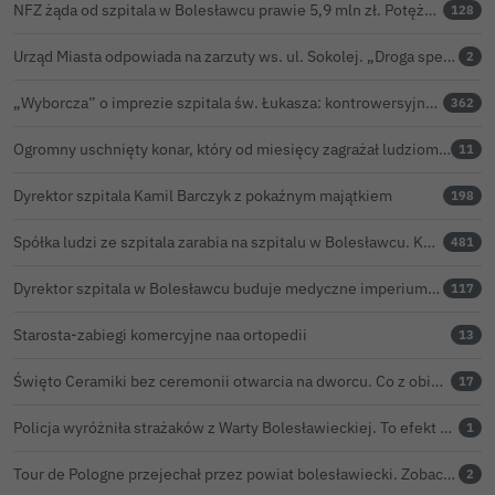
NFZ żąda od szpitala w Bolesławcu prawie 5,9 mln zł. Potężny cios po kontroli rozliczeń
128
Urząd Miasta odpowiada na zarzuty ws. ul. Sokolej. „Droga spełnia wszystkie normy”
2
„Wyborcza” o imprezie szpitala św. Łukasza: kontrowersyjna gala dla pracowników
362
Ogromny uschnięty konar, który od miesięcy zagrażał ludziom w Bolesławcu, wycięty
11
Dyrektor szpitala Kamil Barczyk z pokaźnym majątkiem
198
Spółka ludzi ze szpitala zarabia na szpitalu w Bolesławcu. Kwoty pozostają tajne
481
Dyrektor szpitala w Bolesławcu buduje medyczne imperium. „Gazeta Wyborcza” opisuje jego działalność w całej Polsce
117
Starosta-zabiegi komercyjne naa ortopedii
13
Święto Ceramiki bez ceremonii otwarcia na dworcu. Co z obietnicą prezydenta Bolesławca?
17
Policja wyróżniła strażaków z Warty Bolesławieckiej. To efekt nocnej akcji, która zakończyła się sukcesem
1
Tour de Pologne przejechał przez powiat bolesławiecki. Zobacz wideo z Zebrzydowej
2