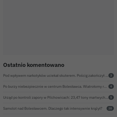
Ostatnio komentowano
Pod wpływem narkotyków uciekał skuterem. Pościg zakończył w polu kukurydzy
3
Po burzy niebezpiecznie w centrum Bolesławca. Wiatrołomy runęły na podwórko
4
Urząd po kontroli zapory w Pilchowicach: 23,47 tony martwych ryb i zawiadomienie do prokuratury
5
Samolot nad Bolesławcem. Dlaczego tak intensywnie krążył?
20