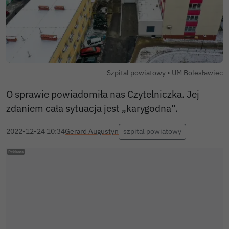
Autor zdjęcia:
Szpital powiatowy •
UM Bolesławiec
O sprawie powiadomiła nas Czytelniczka. Jej
zdaniem cała sytuacja jest „karygodna”.
2022-12-24 10:34
Gerard Augustyn
szpital powiatowy