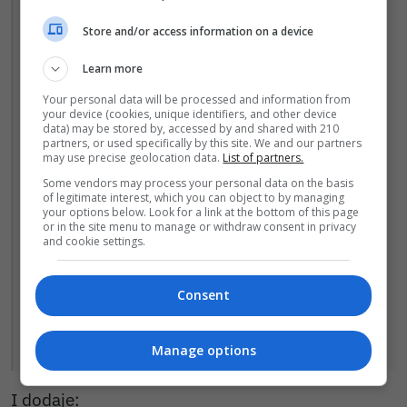
o konieczności wykonania tego badania dla
Store and/or access information on a device
dokonania wstępnej oceny stanu zdrowia.
Learn more
Podczas kolejnej wizyty w tej samej
Your personal data will be processed and information from
poradni zainteresowana dobrowolnie
your device (cookies, unique identifiers, and other device
data) may be stored by, accessed by and shared with 210
poddała się temu badaniu.
partners, or used specifically by this site. We and our partners
may use precise geolocation data.
List of partners.
W dniu 22.11.2022 r. Pacjentka zgłosiła się
Some vendors may process your personal data on the basis
of legitimate interest, which you can object to by managing
do jednej z poradni celem odebrania
your options below. Look for a link at the bottom of this page
or in the site menu to manage or withdraw consent in privacy
wyniku badania. Ponieważ wynik wymagał
and cookie settings.
omówienia z lekarzem specjalistą,
Pacjentkę poproszono o zgłoszenie się
Consent
do gabinetu godzinę później. Nie
skorzystała z tej propozycji.
Manage options
I dodaje: