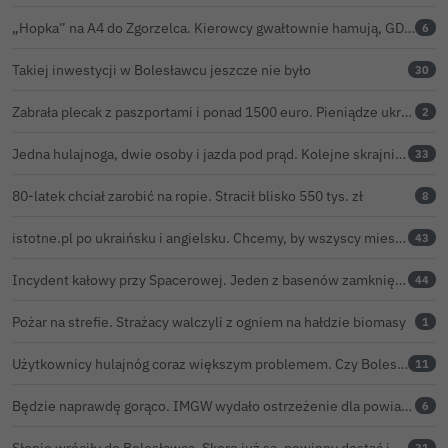
„Hopka” na A4 do Zgorzelca. Kierowcy gwałtownie hamują, GDDKiA wyjaśnia, skąd problem
6
Takiej inwestycji w Bolesławcu jeszcze nie było
30
Zabrała plecak z paszportami i ponad 1500 euro. Pieniądze ukryła w zaskakującym miejscu
2
Jedna hulajnoga, dwie osoby i jazda pod prąd. Kolejne skrajnie nieodpowiedzialne zachowanie na ulicach Bolesławca
33
80-latek chciał zarobić na ropie. Stracił blisko 550 tys. zł
8
istotne.pl po ukraińsku i angielsku. Chcemy, by wszyscy mieszkańcy żyli sprawami Bolesławca
43
Incydent kałowy przy Spacerowej. Jeden z basenów zamknięty do odwołania
44
Pożar na strefie. Strażacy walczyli z ogniem na hałdzie biomasy
1
Użytkownicy hulajnóg coraz większym problemem. Czy Bolesławiec powinien pójść śladem Gniezna?
11
Będzie naprawdę gorąco. IMGW wydało ostrzeżenie dla powiatu bolesławieckiego
6
Słonie wróciły do Bolesławca. Skoro już są, powinny dostać imiona?
31