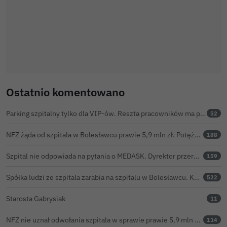
Ostatnio komentowano
Parking szpitalny tylko dla VIP-ów. Reszta pracowników ma parkować na bazarze
52
NFZ żąda od szpitala w Bolesławcu prawie 5,9 mln zł. Potężny cios po kontroli rozliczeń
188
Szpital nie odpowiada na pytania o MEDASK. Dyrektor przerwał temat podczas konferencji o inwestycjach
159
Spółka ludzi ze szpitala zarabia na szpitalu w Bolesławcu. Kwoty pozostają tajne
522
Starosta Gabrysiak
11
NFZ nie uznał odwołania szpitala w sprawie prawie 5,9 mln zł. Barczyk: rozważamy sąd
114