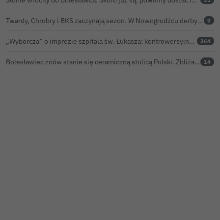
Twardy, Chrobry i BKS zaczynają sezon. W Nowogrodźcu derby i pomoc dla Jakuba w powrocie do zdrowia
9
„Wyborcza” o imprezie szpitala św. Łukasza: kontrowersyjna gala dla pracowników
364
Bolesławiec znów stanie się ceramiczną stolicą Polski. Zbliża się 32. Święto Ceramiki
14