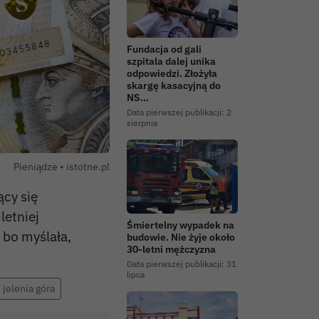
Fundacja od gali
szpitala dalej unika
odpowiedzi. Złożyła
skargę kasacyjną do
NS…
Data pierwszej publikacji:
2
sierpnia
Autor zdjęcia:
Pieniądze •
istotne.pl
ący się
letniej
Śmiertelny wypadek na
 bo myślała,
budowie. Nie żyje około
30-letni mężczyzna
Data pierwszej publikacji:
31
lipca
jelenia góra