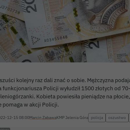
szuści kolejny raz dali znać o sobie. Mężczyzna podaj
a funkcjonariusza Policji wyłudził 1500 złotych od 70-
eleniogórzanki. Kobieta powiesiła pieniądze na płocie,
e pomaga w akcji Policji.
022-12-15 08:00
Marcin Zabawa
KMP Jelenia Góra
policja
oszustwo