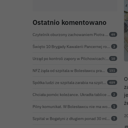
Ostatnio komentowano
Czytelnik oburzony zachowaniem Piotra Romana na rocznicy prezydentury Karola Nawrockiego. Obejrzeliśmy nagranie
49
Święto 10 Brygady Kawalerii Pancernej rozpoczęte. Za żołnierzami pierwszy dzień uroczystości
3
Urząd po kontroli zapory w Pilchowicach: 23,47 tony martwych ryb i zawiadomienie do prokuratury
10
NFZ żąda od szpitala w Bolesławcu prawie 5,9 mln zł. Potężny cios po kontroli rozliczeń
151
O
Spółka ludzi ze szpitala zarabia na szpitalu w Bolesławcu. Kwoty pozostają tajne
489
z
j
Chciała pomóc koleżance. Ukradła tablice z... niewłaściwego samochodu
2
ż
Pilny komunikat. W Bolesławcu nie ma wody na jednej z ulic – trwa usuwanie awarii
1
2
Szpital w Bogatyni z długiem ponad 30 mln zł. Ratunkiem ma być połączenie z Bolesławcem
7