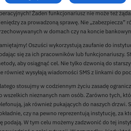
roszą o zaciąganie kredytów w ramach pomocy w dzi
peracyjnych! Żaden funkcjonariusz nie może też żąd
ieniędzy za prowadzoną sprawę. Nie „zabezpiecza” r
rzechowywanych w domach czy na koncie bankowy
amiętajmy! Oszuści wykorzystują zaufanie do instyt
odając się za ich pracowników lub funkcjonariuszy. S
etody, aby osiągnąć cel. Nie tylko dzwonią do starsz
le również wysyłają wiadomości SMS z linkami do pod
latego stosujmy w codziennym życiu zasadę ogranic
o wszelkich nieznanych nam osób. Zarówno tych, któ
elefonują, jak również pukających do naszych drzwi
okładnie, czy na pewno reprezentują instytucję, za k
ię podają. W tym celu możemy zadzwonić do tej instyt