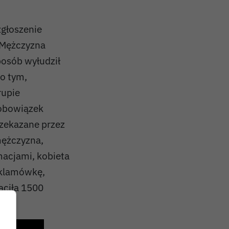
zgłoszenie
. Mężczyzna
posób wyłudził
 o tym,
rupie
 obowiązek
rzekazane przez
mężczyzna,
macjami, kobieta
eklamówkę,
aciła 1500