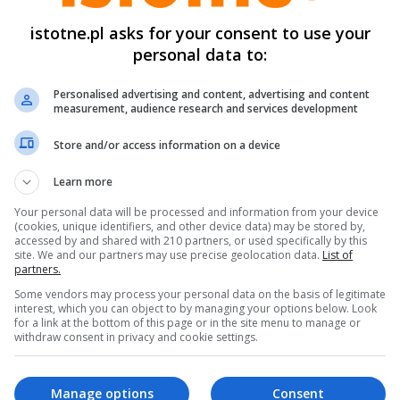
Play
istotne.pl asks for your consent to use your
personal data to:
Personalised advertising and content, advertising and content
measurement, audience research and services development
Store and/or access information on a device
Learn more
Your personal data will be processed and information from your device
(cookies, unique identifiers, and other device data) may be stored by,
accessed by and shared with 210 partners, or used specifically by this
site. We and our partners may use precise geolocation data.
List of
partners.
amiętajmy! Policjanci nie będą kontaktować się w ża
Some vendors may process your personal data on the basis of legitimate
prawie telefonicznie, tylko przyjadą do mieszkania c
interest, which you can object to by managing your options below. Look
for a link at the bottom of this page or in the site menu to manage or
rzedstawić się i okazać legitymację służbową. Poza 
withdraw consent in privacy and cookie settings.
ażdego policjanta w naszym domu możemy potwierdzi
yżurnego, dzwoniąc pod 112. Pamiętajmy, że Policjan
Manage options
Consent