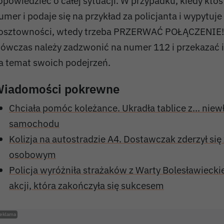
 opowiedzieć o całej sytuacji. W przypadku, kiedy kto
umer i podaje się na przykład za policjanta i wypytuje
osztowności, wtedy trzeba PRZERWAĆ POŁĄCZENIE!
ówczas należy zadzwonić na numer 112 i przekazać 
a temat swoich podejrzeń.
iadomości pokrewne
Chciała pomóc koleżance. Ukradła tablice z... nie
samochodu
Kolizja na autostradzie A4. Dostawczak zderzył s
osobowym
Policja wyróżniła strażaków z Warty Bolesławieckie
akcji, która zakończyła się sukcesem