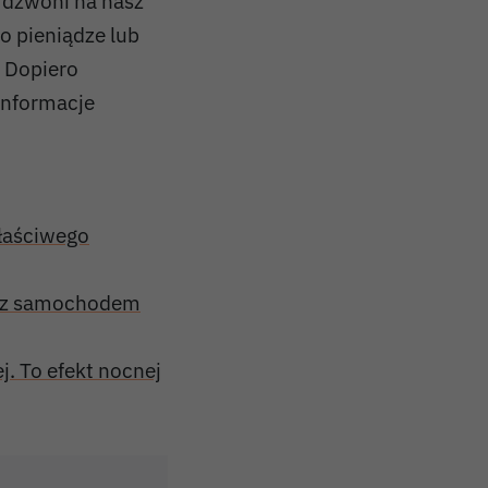
ś dzwoni na nasz
 o pieniądze lub
 Dopiero
informacje
właściwego
ię z samochodem
j. To efekt nocnej