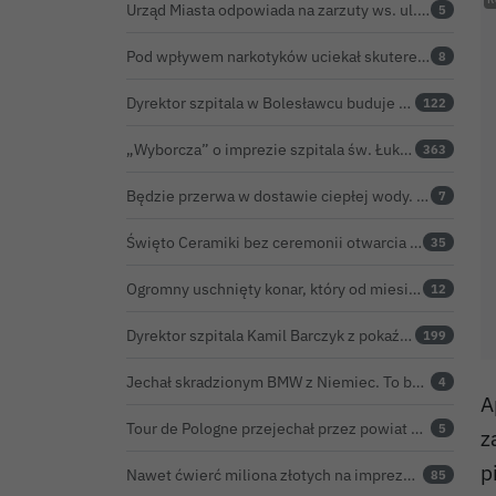
Urząd Miasta odpowiada na zarzuty ws. ul. Sokolej. „Droga spełnia wszystkie normy”
5
Pod wpływem narkotyków uciekał skuterem. Pościg zakończył w polu kukurydzy
8
Dyrektor szpitala w Bolesławcu buduje medyczne imperium. „Gazeta Wyborcza” opisuje jego działalność w całej Polsce
122
„Wyborcza” o imprezie szpitala św. Łukasza: kontrowersyjna gala dla pracowników
363
Będzie przerwa w dostawie ciepłej wody. ZEC Bolesławiec zapowiada prace remontowe
7
Święto Ceramiki bez ceremonii otwarcia na dworcu. Co z obietnicą prezydenta Bolesławca?
35
Ogromny uschnięty konar, który od miesięcy zagrażał ludziom w Bolesławcu, wycięty
12
Dyrektor szpitala Kamil Barczyk z pokaźnym majątkiem
199
Jechał skradzionym BMW z Niemiec. To był dopiero początek problemów 33-latka
4
A
Tour de Pologne przejechał przez powiat bolesławiecki. Zobacz wideo z Zebrzydowej
5
z
p
Nawet ćwierć miliona złotych na imprezę restauratora. BOK nie chce ujawnić kosztów przed Świętem Ceramiki
85