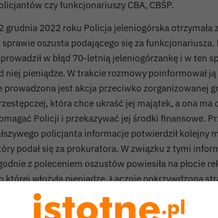
olicjantów czy funkcjonariuszy CBA, CBŚP.
2 grudnia 2022 roku Policja jeleniogórska otrzymała 
 sprawie oszusta podającego się za funkcjonariusza
prowadził w błąd 70-letnią jeleniogórzankę i w ten s
d niej pieniądze. W trakcie rozmowy poinformował ją
e prowadzona jest akcja przeciwko zorganizowanej g
rzestępczej, która chce ukraść jej majątek, a ona ma
omagać Policji i przekazywać jej środki finansowe. P
ałszywego policjanta informacje potwierdził kolejny 
tóry podał się za prokuratora. W związku z tymi infor
godnie z poleceniem oszustów powiesiła na płocie r
o której włożyła pieniądze. Łącznie pokrzywdzona str
łotych.