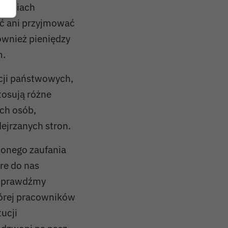
ałaniach
ać ani przyjmować
ównież pieniędzy
m.
ucji państwowych,
tosują różne
ych osób,
ejrzanych stron.
zonego zaufania
re do nas
. Sprawdźmy
tórej pracowników
ucji