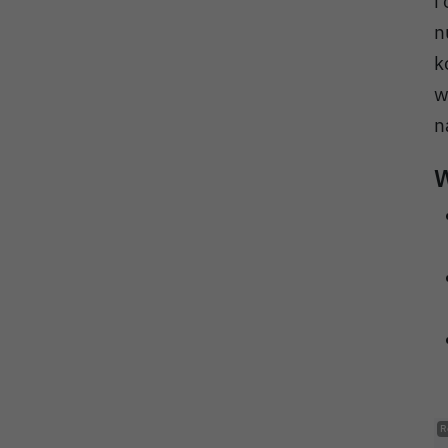
i
n
k
w
n
W