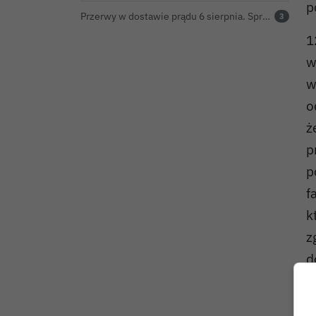
p
Przerwy w dostawie prądu 6 sierpnia. Sprawdź, czy wyłączenia obejmą Twoją miejscowość
3
1
w
w
o
ż
p
p
f
k
z
d
z