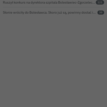
Ruszył konkurs na dyrektora szpitala Bolesławiec-Zgorzelec. Rozstrzygnięcie już w czerwcu?
121
Słonie wróciły do Bolesławca. Skoro już są, powinny dostać imiona?
30