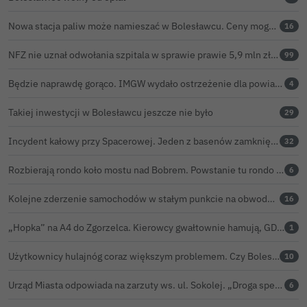
Nowa stacja paliw może namieszać w Bolesławcu. Ceny mogą być niższe nawet o 30 groszy na litrze
16
NFZ nie uznał odwołania szpitala w sprawie prawie 5,9 mln zł. Barczyk: rozważamy sąd
99
Będzie naprawdę gorąco. IMGW wydało ostrzeżenie dla powiatu bolesławieckiego
4
Takiej inwestycji w Bolesławcu jeszcze nie było
29
Incydent kałowy przy Spacerowej. Jeden z basenów zamknięty do odwołania
32
Rozbierają rondo koło mostu nad Bobrem. Powstanie tu rondo turbinowe
6
Kolejne zderzenie samochodów w stałym punkcie na obwodnicy Bolesławca
16
„Hopka” na A4 do Zgorzelca. Kierowcy gwałtownie hamują, GDDKiA wyjaśnia, skąd problem
1
Użytkownicy hulajnóg coraz większym problemem. Czy Bolesławiec powinien pójść śladem Gniezna?
10
Urząd Miasta odpowiada na zarzuty ws. ul. Sokolej. „Droga spełnia wszystkie normy”
6