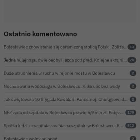
Ostatnio komentowano
Bolesławiec znów stanie się ceramiczną stolicą Polski. Zbliża się 32. Święto Ceramiki
13
Jedna hulajnoga, dwie osoby i jazda pod prąd. Kolejne skrajnie nieodpowiedzialne zachowanie na ulicach Bolesławca
28
Duże utrudnienia w ruchu w rejonie mostu w Bolesławcu
2
Nocna awaria wodociągu w Bolesławcu. Kilka ulic bez wody
2
Tak świętowała 10 Brygada Kawalerii Pancernej. Chorągiew, defilada i pokaz lotniczy
2
NFZ żąda od szpitala w Bolesławcu prawie 5,9 mln zł. Potężny cios po kontroli rozliczeń
179
Spółka ludzi ze szpitala zarabia na szpitalu w Bolesławcu. Kwoty pozostają tajne
512
Bolesławiec wolny od opłat
2