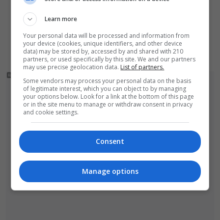
euro. Pieniądze ukryła w zaskakującym
miejscu
Learn more
Czytelnik nagrał niebezpieczne zachowanie
Your personal data will be processed and information from
your device (cookies, unique identifiers, and other device
przy przejściu dla pieszych w Bolesławcu
data) may be stored by, accessed by and shared with 210
partners, or used specifically by this site. We and our partners
may use precise geolocation data.
List of partners.
Some vendors may process your personal data on the basis
of legitimate interest, which you can object to by managing
your options below. Look for a link at the bottom of this page
or in the site menu to manage or withdraw consent in privacy
and cookie settings.
Consent
Manage options