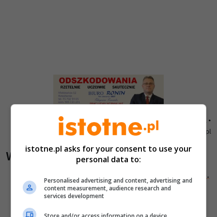
Au
Odszkodowania Biuro Ronin Bolesławiec - www.biuroronin.pl •
istotne.pl
istotne.pl asks for your consent to use your
Wiadomości pokrewne
personal data to:
Tragiczny wypadek na przejeździe kolejowym.
Personalised advertising and content, advertising and
Kobieta zginęła pod kołami pociągu
content measurement, audience research and
services development
Zabrała plecak z paszportami i ponad 1500
Store and/or access information on a device