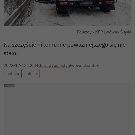
Autor zdjęcia:
Pojazdy •
KPP Lwówek Śląski
Na szczęście nikomu nic poważniejszego się nie
stało.
2022-12-12 12:34
Gerard Augustyn
lwowecki.info/ii
policja
kolizja